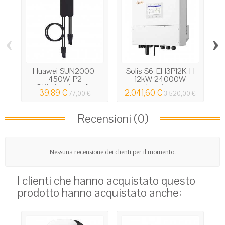
‹
›
Huawei SUN2000-
Solis S6-EH3P12K-H
450W-P2
12kW 24000W
Ottimizzatore di...
Inverter...
39,89 €
2.041,60 €
2
77,00 €
3.520,00 €
Recensioni (0)
Nessuna recensione dei clienti per il momento.
I clienti che hanno acquistato questo
prodotto hanno acquistato anche: