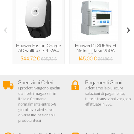
‹
›
Huawei Fusion Charge
Huawei DTSU666-H
AC wallbox 7,4 kW...
Meter Trifase 250A
3
50mA...
544,72 €
145,00 €
885,72 €
251,88 €
Spedizioni Celeri
Pagamenti Sicuri
I prodotti vengono spediti
Adottiamo le più sicure
dai nostri magazzini in
soluzioni di pagamento,
Italia e Germania
tutte le transazioni vengono
normalmente entro 5-8
effettuate in SSL.
giorni lavorativi salvo
diversa indicazione sui
prodotti stessi