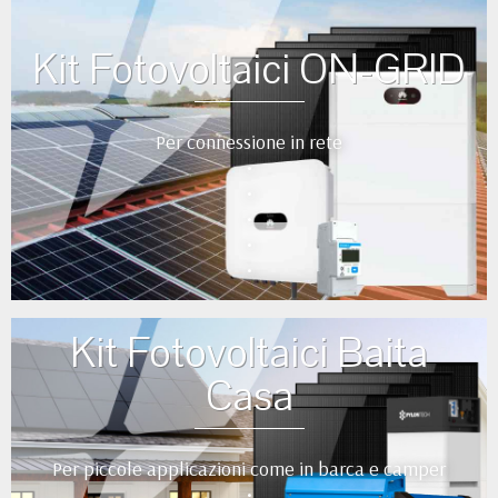
Kit Fotovoltaici ON-GRID
Per connessione in rete
•
•
•
•
•
Kit Fotovoltaici Baita
Casa
Per piccole applicazioni come in barca e camper
•