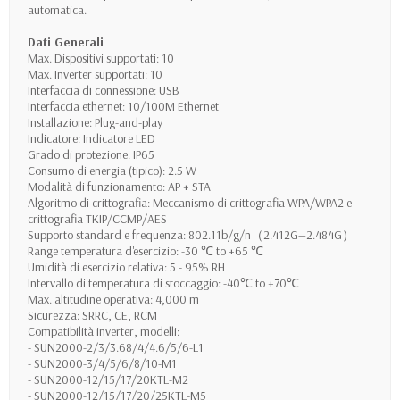
automatica.
Dati Generali
Max. Dispositivi supportati: 10
Max. Inverter supportati: 10
Interfaccia di connessione: USB
Interfaccia ethernet: 10/100M Ethernet
Installazione: Plug-and-play
Indicatore: Indicatore LED
Grado di protezione: IP65
Consumo di energia (tipico): 2.5 W
Modalità di funzionamento: AP + STA
Algoritmo di crittografia: Meccanismo di crittografia WPA/WPA2 e
crittografia TKIP/CCMP/AES
Supporto standard e frequenza: 802.11b/g/n（2.412G—2.484G）
Range temperatura d'esercizio: -30 ℃ to +65 ℃
Umidità di esercizio relativa: 5 - 95% RH
Intervallo di temperatura di stoccaggio: -40℃ to +70℃
Max. altitudine operativa: 4,000 m
Sicurezza: SRRC, CE, RCM
Compatibilità inverter, modelli:
- SUN2000-2/3/3.68/4/4.6/5/6-L1
- SUN2000-3/4/5/6/8/10-M1
- SUN2000-12/15/17/20KTL-M2
- SUN2000-12/15/17/20/25KTL-M5