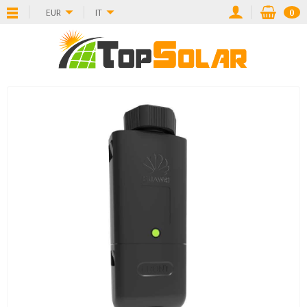
EUR
IT
0