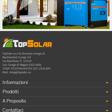
•
•
•
••
TopSolar.ws è la divisione energia di
Nautimarket Europe Srl.
Via Marittima 17, 33058
San Giorgio di Nogaro (UD) Italia
Cf&PI: IT02908440304 SDI: USAL8PV
Mail:
shop@topsolar.ws
Informazioni
Prodotti
A Proposito
Contattaci