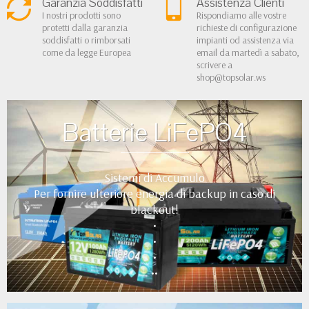
Garanzia Soddisfatti
Assistenza Clienti
I nostri prodotti sono
Rispondiamo alle vostre
protetti dalla garanzia
richieste di configurazione
soddisfatti o rimborsati
impianti od assistenza via
come da legge Europea
email da martedì a sabato,
scrivere a
shop@topsolar.ws
Batterie LiFePO4
Sistemi di Accumulo
Per fornire ulteriore energia di backup in caso di
blackout!
•
•
•
••