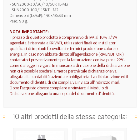
- SUN2000-30/36/40/50KTL-M3
- SUN2000-100/115KTL-M2
Dimensioni (LxAxP): 146x48x33 mm
Peso: 90 g.
NOTA IMPORTANTE:
Il prezzo di questo prodotto è comprensivo di IVA al 10%. L'IVA
agevolata è riservata a PRIVATI, utilizzatori finali ed installatori
qualificati di impianti fotovoltaici e termici produzione calore o
energia. In caso non abbiate diritto all'agevolazione (RIVENDITORI)
contattateci preventivamente per la fatturazione con iva piena 22%
come da legge in vigore. In mancanza di ricezione della dichiarazione
non ci è possibile spedire la merce perchè tale dichiarazione va
allegata alla contabilità aziendale obbligatoria. La dichiarazione ed il
documento d'identità di chi compila va inviata all'indirizzo mail.
Dopo l'acquisto dovete compilare e reinviarci il Modulo di
Dichiarazione allegando una copia del documento d'identità.
10 altri prodotti della stessa categoria: