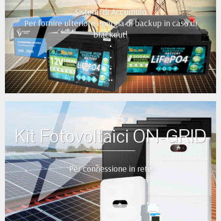
Sistemi di Accumulo
Per fornire ulteriore energia di backup in caso di
blackout!
•
•
•
••
Kit Fotovoltaici ON-GRID
Per connessione in rete
•
•
•
•