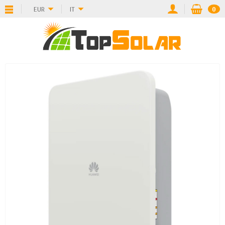
EUR
IT
0