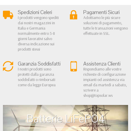
Spedizioni Celeri
Pagamenti Sicuri
I prodotti vengono spediti
Adottiamo le più sicure
dai nostri magazzini in
soluzioni di pagamento,
Italia e Germania
tutte le transazioni vengono
normalmente entro 5-8
effettuate in SSL.
giorni lavorativi salvo
diversa indicazione sui
prodotti stessi
Garanzia Soddisfatti
Assistenza Clienti
I nostri prodotti sono
Rispondiamo alle vostre
protetti dalla garanzia
richieste di configurazione
soddisfatti o rimborsati
impianti od assistenza via
come da legge Europea
email da martedì a sabato,
scrivere a
shop@topsolar.ws
Batterie LiFePO4