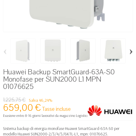
‹
›
Huawei Backup SmartGuard-63A-S0
Monofase per SUN2000 L1 MPN
01076625
1.225,75 €
Salva 46,24%
659,00 €
Tasse incluse
Evasione entro 8-16 giorni lavorativi da magazzino Logistico Europa
Sistema backup di energia monofase Huawei SmartGuard-63A-S0 per
modello Huawei SUN2000-2/3/4/5/6KTL-L1, mpn: 01076625.