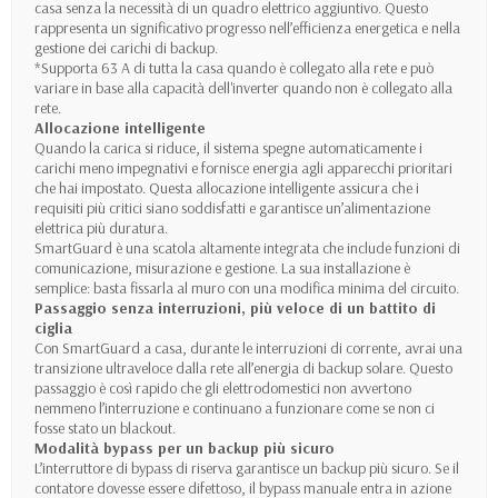
casa senza la necessità di un quadro elettrico aggiuntivo. Questo
rappresenta un significativo progresso nell’efficienza energetica e nella
gestione dei carichi di backup.
*Supporta 63 A di tutta la casa quando è collegato alla rete e può
variare in base alla capacità dell'inverter quando non è collegato alla
rete.
Allocazione intelligente
Quando la carica si riduce, il sistema spegne automaticamente i
carichi meno impegnativi e fornisce energia agli apparecchi prioritari
che hai impostato. Questa allocazione intelligente assicura che i
requisiti più critici siano soddisfatti e garantisce un’alimentazione
elettrica più duratura.
SmartGuard è una scatola altamente integrata che include funzioni di
comunicazione, misurazione e gestione. La sua installazione è
semplice: basta fissarla al muro con una modifica minima del circuito.
Passaggio senza interruzioni, più veloce di un battito di
ciglia
Con SmartGuard a casa, durante le interruzioni di corrente, avrai una
transizione ultraveloce dalla rete all’energia di backup solare. Questo
passaggio è così rapido che gli elettrodomestici non avvertono
nemmeno l’interruzione e continuano a funzionare come se non ci
fosse stato un blackout.
Modalità bypass per un backup più sicuro
L’interruttore di bypass di riserva garantisce un backup più sicuro. Se il
contatore dovesse essere difettoso, il bypass manuale entra in azione