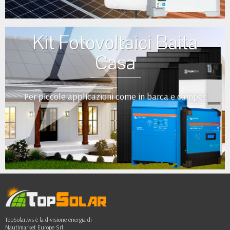
•
Kit Fotovoltaici Baita
Casa
Per piccole applicazioni come in barca e camper
•
•
•
•
••
TopSolar.ws è la divisione energia di
Nautimarket Europe Srl.