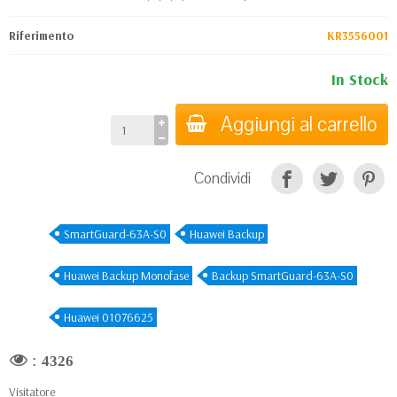
Riferimento
KR3556001
In Stock
Aggiungi al carrello
Condividi
SmartGuard-63A-S0
Huawei Backup
Huawei Backup Monofase
Backup SmartGuard-63A-S0
Huawei 01076625
:
4326
Visitatore