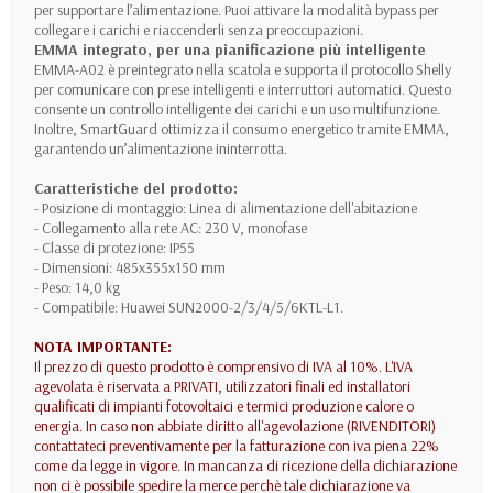
per supportare l’alimentazione. Puoi attivare la modalità bypass per
collegare i carichi e riaccenderli senza preoccupazioni.
EMMA integrato, per una pianificazione più intelligente
EMMA-A02 è preintegrato nella scatola e supporta il protocollo Shelly
per comunicare con prese intelligenti e interruttori automatici. Questo
consente un controllo intelligente dei carichi e un uso multifunzione.
Inoltre, SmartGuard ottimizza il consumo energetico tramite EMMA,
garantendo un’alimentazione ininterrotta.
Caratteristiche del prodotto:
- Posizione di montaggio: Linea di alimentazione dell'abitazione
- Collegamento alla rete AC: 230 V, monofase
- Classe di protezione: IP55
- Dimensioni: 485x355x150 mm
- Peso: 14,0 kg
- Compatibile: Huawei SUN2000-2/3/4/5/6KTL-L1.
NOTA IMPORTANTE:
Il prezzo di questo prodotto è comprensivo di IVA al 10%. L'IVA
agevolata è riservata a PRIVATI, utilizzatori finali ed installatori
qualificati di impianti fotovoltaici e termici produzione calore o
energia. In caso non abbiate diritto all'agevolazione (RIVENDITORI)
contattateci preventivamente per la fatturazione con iva piena 22%
come da legge in vigore. In mancanza di ricezione della dichiarazione
non ci è possibile spedire la merce perchè tale dichiarazione va