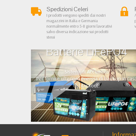
Spedizioni Celeri
I prodotti vengono spediti dai nostri
magazzini in Italia e Germania
normalmente entro 5-8 giorni lavorativi
salvo diversa indicazione sui prodotti
stessi
Batterie LiFePO4
Sistemi di Accumulo
Per fornire ulteriore energia di backup in cas
di blackout!
•
•
•
••
Informaz