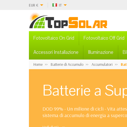
EUR
€
IT
Fotovoltaico On Grid
Fotovoltaico Off Grid
Accessori Installazione
Illuminazione
B
Home
Batterie di Accumulo
Accumulatori
Bat
Batterie a Su
DOD 99% - Un milione di cicli - Vita attes
sistema di accumulo di energia a superco
questa nuova tecnologia. I supercondensat