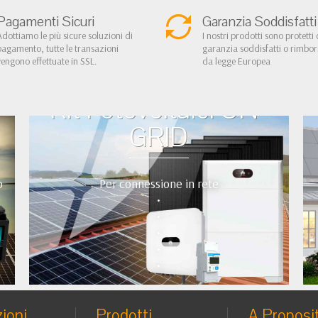
Pagamenti Sicuri
Garanzia Soddisfatti
Adottiamo le più sicure soluzioni di
I nostri prodotti sono protetti 
pagamento, tutte le transazioni
garanzia soddisfatti o rimbo
vengono effettuate in SSL.
da legge Europea
Kit Fotovoltaici ON-
GRID
o
Per connessione in rete
•
•
•
•
•
ioni
Prodotti
A Proposi