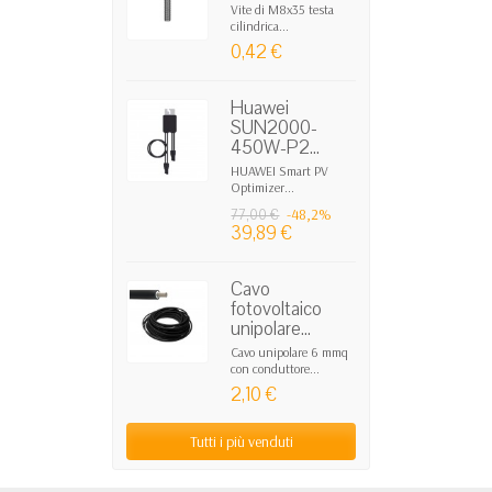
Vite di M8x35 testa
cilindrica...
0,42 €
Huawei
SUN2000-
450W-P2...
HUAWEI Smart PV
Optimizer...
-48,2%
77,00 €
39,89 €
Cavo
fotovoltaico
unipolare...
Cavo unipolare 6 mmq
con conduttore...
2,10 €
Tutti i più venduti