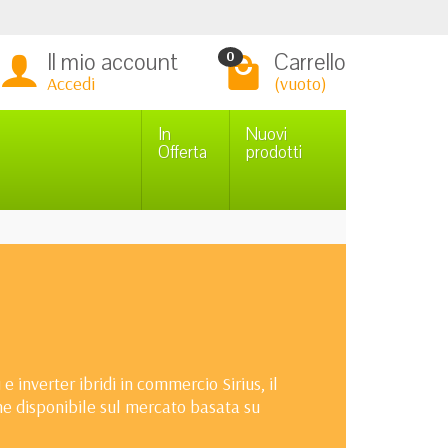
Il mio account
Carrello
0
Accedi
(vuoto)
In
Nuovi
Offerta
prodotti
 inverter ibridi in commercio Sirius, il
ne disponibile sul mercato basata su
, cicli rapidi di carica / scarica,