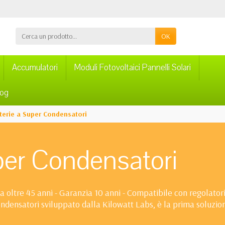
OK
Accumulatori
Moduli Fotovoltaici Pannelli Solari
log
terie a Super Condensatori
per Condensatori
a oltre 45 anni - Garanzia 10 anni - Compatibile con regolatori e
ndensatori sviluppato dalla Kilowatt Labs, è la prima soluzio
ori permettono una completa profondità di scarica (fino al 99%)