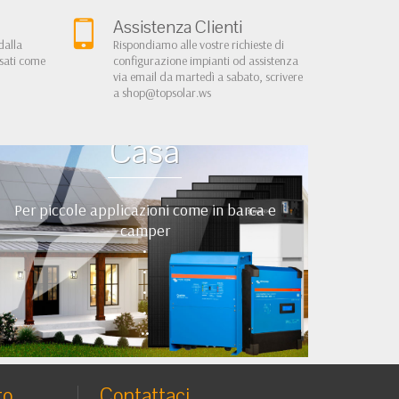
Assistenza Clienti
dalla
Rispondiamo alle vostre richieste di
rsati come
configurazione impianti od assistenza
via email da martedì a sabato, scrivere
a
shop@topsolar.ws
Kit Fotovoltaici Baita
Casa
Per piccole applicazioni come in barca e
camper
•
•
•
•
••
to
Contattaci