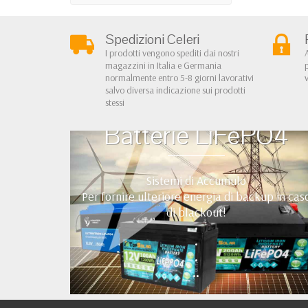
Spedizioni Celeri
I prodotti vengono spediti dai nostri
magazzini in Italia e Germania
normalmente entro 5-8 giorni lavorativi
salvo diversa indicazione sui prodotti
stessi
Batterie LiFePO4
Sistemi di Accumulo
Per fornire ulteriore energia di backup in cas
di blackout!
•
•
•
••