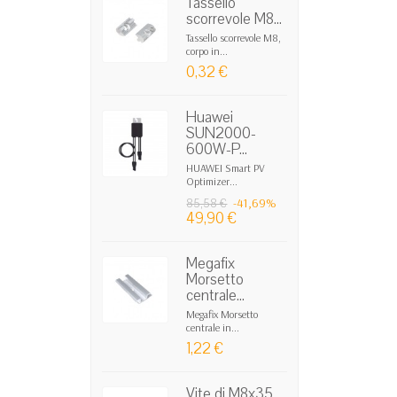
Tassello
scorrevole M8...
Tassello scorrevole M8,
corpo in...
0,32 €
Huawei
SUN2000-
600W-P...
HUAWEI Smart PV
Optimizer...
-41,69%
85,58 €
49,90 €
Megafix
Morsetto
centrale...
Megafix Morsetto
centrale in...
1,22 €
Vite di M8x35