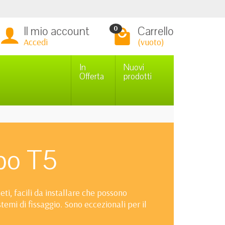
Il mio account
Carrello
0
Accedi
(vuoto)
In
Nuovi
Offerta
prodotti
po T5
i, facili da installare che possono
stemi di fissaggio. Sono eccezionali per il
foniere sono molto sottili ed eleganti,