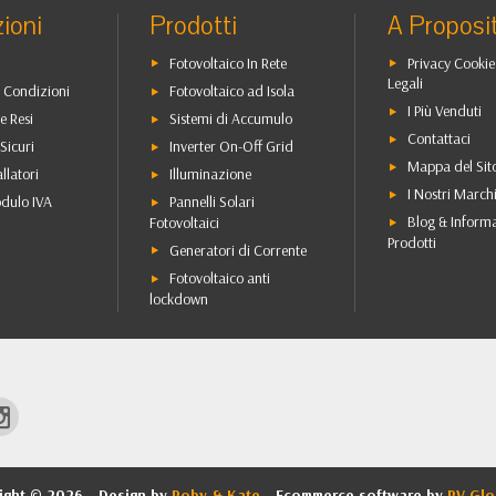
ioni
Prodotti
A Proposi
Fotovoltaico In Rete
Privacy Cookie
Legali
 Condizioni
Fotovoltaico ad Isola
I Più Venduti
e Resi
Sistemi di Accumulo
Contattaci
Sicuri
Inverter On-Off Grid
Mappa del Sit
allatori
Illuminazione
I Nostri March
dulo IVA
Pannelli Solari
Blog & Inform
Fotovoltaici
Prodotti
Generatori di Corrente
Fotovoltaico anti
lockdown
ight © 2026 - Design by
Roby & Kate
- Ecommerce software by
RV Glo