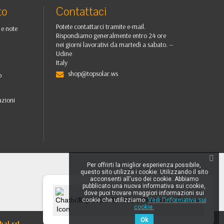
to
Contattaci
Potete contattarci tramite e-mail.
 e note
Rispondiamo generalmente entro 24 ore
nei giorni lavorativi da martedì a sabato. --
Udine
Italy
shop@topsolar.ws
o
i
azioni
Per offrirti la miglior esperienza possibile,
questo sito utilizza i cookie. Utilizzando il sito
acconsenti all'uso dei cookie. Abbiamo
pubblicato una nuova informativa sui cookie,
dove puoi trovare maggiori informazioni sui
TopSolar AI - Kate ChatSolar OnLine
cookie che utilizziamo.
Vedi l'informativa sui
cookie.
Ok
bal srl