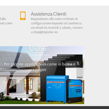
Assistenza Clienti
dalla
Rispondiamo alle vostre richieste di
rsati come
configurazione impianti od assistenza
via email da martedì a sabato, scrivere
a
shop@topsolar.ws
Kit Fotovoltaici Baita
Casa
Per piccole applicazioni come in barca e
camper
•
•
•
•
••