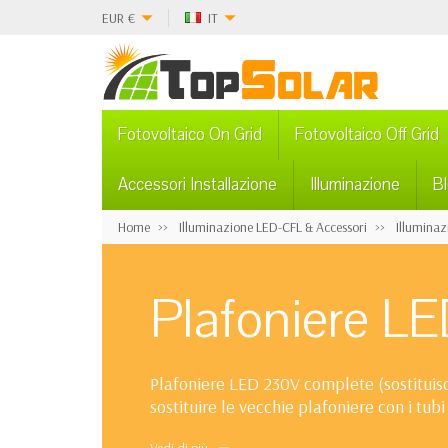
EUR
€
IT
Fotovoltaico On Grid
Fotovoltaico Off Grid
Accessori Installazione
Illuminazione
B
Home
Illuminazione LED-CFL & Accessori
Illuminaz
Plafoniere L
Plafoniere LED 230V complete (sostituisc
sostituire le vecchie plafoniere con i tubi
fissaggio sottoponsili in cucine, tavernet