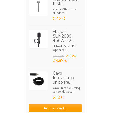
testa...
Vite di M8x35 testa
cilindrica...
0,42 €
Huawei
SUN2000-
450W-P2...
HUAWEI Smart PV
Optimizer...
-48,2%
77,00 €
39,89 €
Cavo
fotovoltaico
unipolare...
Cavo unipolare 6 mmq
con conduttore...
2,10 €
Tutti i più venduti