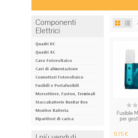
Componenti
Elettrici
Quadri DC
Quadri AC
Cavo Fotovoltaico
Cavi di alimentazione
Connettori Fotovoltaico
Fusibili e Portafusibili
Morsettiere, Faston, Terminali
Staccabatterie BusBar Box
IN
Monitor Batteria
Fusibile
per gesti
Ripartitori di carica
0,75 €
I più venduti