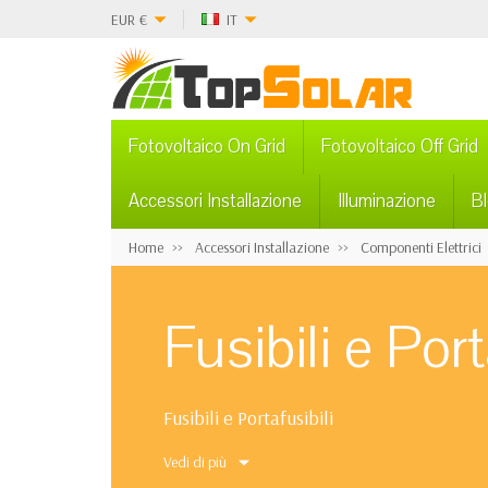
EUR
€
IT
Fotovoltaico On Grid
Fotovoltaico Off Grid
Accessori Installazione
Illuminazione
B
Home
Accessori Installazione
Componenti Elettrici
Fusibili e Port
Fusibili e Portafusibili
Vedi di più