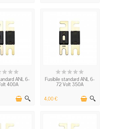
N STOCK
IN STOCK
standard ANL 6-
Fusibile standard ANL 6-
Volt 400A
72 Volt 350A
4,00 €