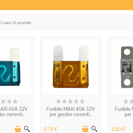
Ci sono 20 prodotti.
 STOCK
IN STOCK
I
 MAXI 60A 32V
Fusibile MAXI 40A 32V
Fusibile
re correnti...
per gestire correnti...
per 
0,75 €
2,50 €