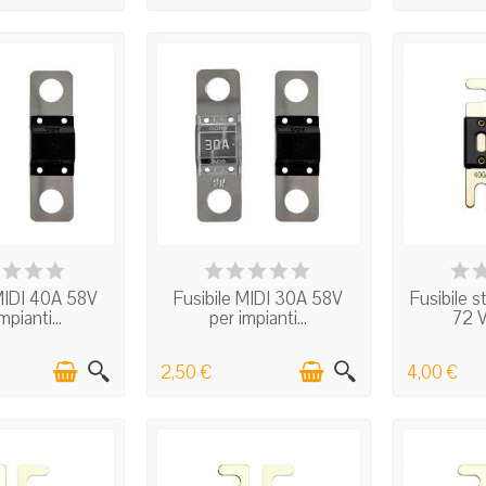
 STOCK
IN STOCK
I
 MIDI 40A 58V
Fusibile MIDI 30A 58V
Fusibile 
mpianti...
per impianti...
72 
2,50 €
4,00 €