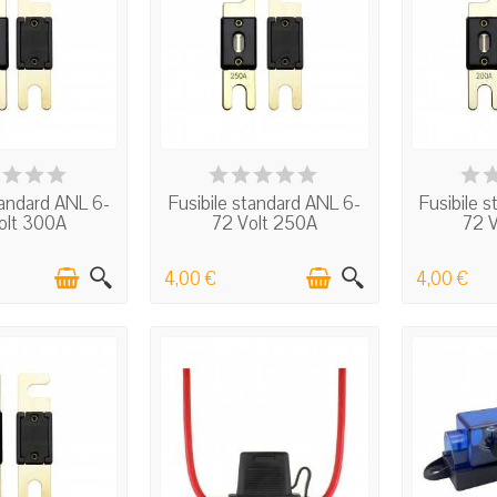
 STOCK
IN STOCK
I
tandard ANL 6-
Fusibile standard ANL 6-
Fusibile 
olt 300A
72 Volt 250A
72 
4,00 €
4,00 €