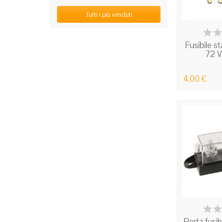
Tutti i più venduti
IN
Fusibile s
72 V
4,00 €
IN
Porta fusib