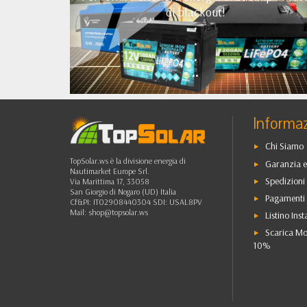
di blackout!
•
•
•
••
Informaz
Chi Siamo
TopSolar.ws è la divisione energia di
Garanzia e
Nautimarket Europe Srl.
Spedizioni 
Via Marittima 17, 33058
San Giorgio di Nogaro (UD) Italia
Pagamenti 
Cf&PI: IT02908440304 SDI: USAL8PV
Mail:
shop@topsolar.ws
Listino Inst
Scarica Mo
10%