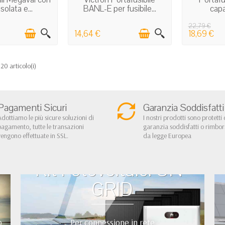
solata e...
BANL-E per fusibile...
capa
22,79 €
14,64 €
18,69 €
 20 articolo(i)
Pagamenti Sicuri
Garanzia Soddisfatti
Adottiamo le più sicure soluzioni di
I nostri prodotti sono protetti 
pagamento, tutte le transazioni
garanzia soddisfatti o rimbo
vengono effettuate in SSL.
da legge Europea
Kit Fotovoltaici ON-
GRID
o
Per connessione in rete