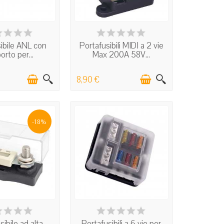
N STOCK
IN STOCK
ibile ANL con
Portafusibili MIDI a 2 vie
rto per...
Max 200A 58V...
8,90 €
-18%
N STOCK
IN STOCK
sibile ad alta
Portafusibili a 6 vie per