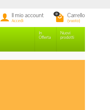
Il mio account
Carrello
0
Accedi
(vuoto)
In
Nuovi
Offerta
prodotti