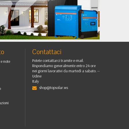
•
•
•
•
••
to
Contattaci
Potete contattarci tramite e-mail.
 e note
Rispondiamo generalmente entro 24 ore
nei giorni lavorativi da martedì a sabato. --
Udine
Italy
shop@topsolar.ws
o
i
azioni