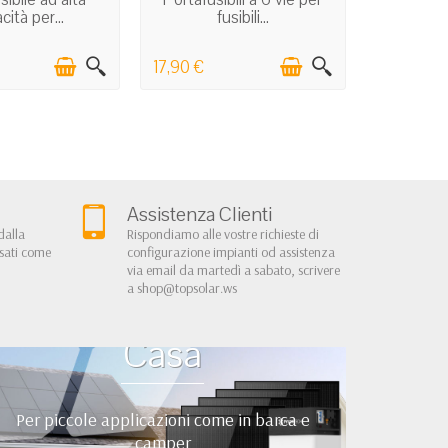
cità per...
fusibili...
17,90 €
Assistenza Clienti
dalla
Rispondiamo alle vostre richieste di
rsati come
configurazione impianti od assistenza
via email da martedì a sabato, scrivere
a
shop@topsolar.ws
Kit Fotovoltaici Baita
Casa
Per piccole applicazioni come in barca e
camper