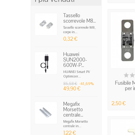
Tassello
scorrevole M8...
Tassello scorrevole M8,
corpo in...
0,32 €
Huawei
SUN2000-
600W-P...
HUAWEI Smart PV
IN
Optimizer...
Fusibile
-41,69%
85,58 €
per i
49,90 €
2,50 €
Megafix
Morsetto
centrale...
Megafix Morsetto
centrale in...
1,22 €