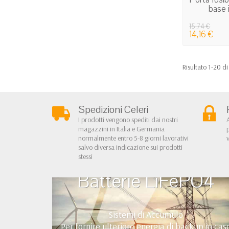
base i
15,74 €
14,16 €
Risultato 1-20 di
Spedizioni Celeri
I prodotti vengono spediti dai nostri
magazzini in Italia e Germania
normalmente entro 5-8 giorni lavorativi
salvo diversa indicazione sui prodotti
stessi
Batterie LiFePO4
Sistemi di Accumulo
Per fornire ulteriore energia di backup in cas