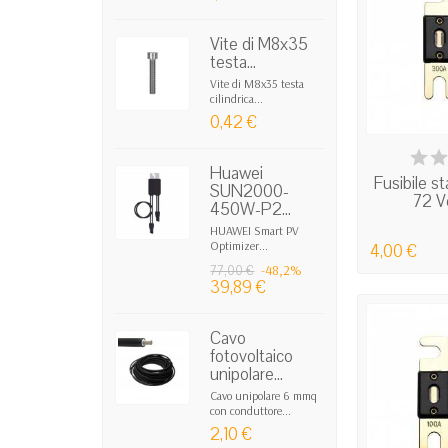
Vite di M8x35
testa...
Vite di M8x35 testa
cilindrica...
0,42 €
IN
Huawei
Fusibile s
SUN2000-
72 V
450W-P2...
HUAWEI Smart PV
Optimizer...
4,00 €
-48,2%
77,00 €
39,89 €
Cavo
fotovoltaico
unipolare...
Cavo unipolare 6 mmq
con conduttore...
2,10 €