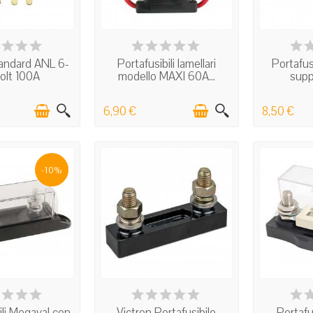
 STOCK
IN STOCK
I
tandard ANL 6-
Portafusibili lamellari
Portafus
olt 100A
modello MAXI 60A...
suppo
6,90 €
8,50 €
-10%
 STOCK
IN STOCK
I
ili Megaval con
Victron Portafusibile
Portafu