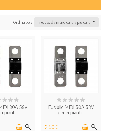
Ordina per:
Prezzo, da meno caro a più caro
N STOCK
IN STOCK
 MIDI 80A 58V
Fusibile MIDI 50A 58V
impianti...
per impianti...
2,50 €