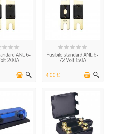
N STOCK
IN STOCK
standard ANL 6-
Fusibile standard ANL 6-
Volt 200A
72 Volt 150A
4,00 €