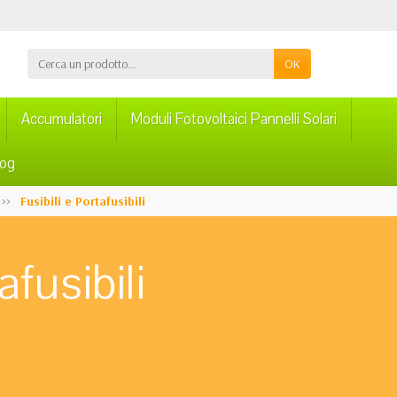
OK
Accumulatori
Moduli Fotovoltaici Pannelli Solari
log
Fusibili e Portafusibili
afusibili