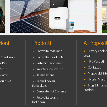
•
•
•
•
•
ioni
Prodotti
A Proposi
Fotovoltaico In Rete
Privacy Cookie
Legali
 Condizioni
Fotovoltaico ad Isola
I Più Venduti
e Resi
Sistemi di Accumulo
Contattaci
Sicuri
Inverter On-Off Grid
Mappa del Sit
allatori
Illuminazione
I Nostri March
dulo IVA
Pannelli Solari
Blog & Inform
Fotovoltaici
Prodotti
Generatori di Corrente
Fotovoltaico anti
lockdown