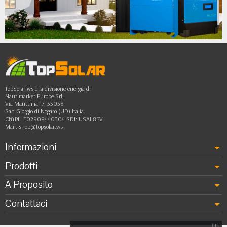
•
caricabatterie e capacità reale
•
dell'alternatore, per esempio 360 W su sistemi
••
12 V 30 A.
Isolamento galvanico
: utile in camper e
barche quando si vogliono ridurre
interferenze, correnti parassite o problemi di
massa tra i circuiti.
TopSolar.ws è la divisione energia di
Nautimarket Europe Srl.
Via Marittima 17, 33058
San Giorgio di Nogaro (UD) Italia
Cf&PI: IT02908440304 SDI: USAL8PV
Mail:
shop@topsolar.ws
Informazioni
Prodotti
A Proposito
Contattaci