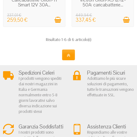
batteria nei caricabatterie Smart
Smart 12V 30A...
50A: caricabatterie...
Ricarica a tre fasi: bulk, absorption e float, con
337,01 €
449,94 €
259,50 €
337,45 €
tensione costante e corrente controllata.
Algoritmo di carica adattivo
: compatibile
con batterie LiFePO4, AGM, gel e piombo-
Risultato 1-6 di 6 articolo(i)
acido.
Versioni isolate o non isolate: da preferire
quando l'impianto richiede separazione
galvanica tra ingresso e uscita.
Protezione da cortocircuito, sovraccarico e
Spedizioni Celeri
Pagamenti Sicuri
inversione di polarità: aspetti centrali nelle
I prodotti vengono spediti
Adottiamo le più sicure
installazioni mobili.
dai nostri magazzini in
soluzioni di pagamento,
Italia e Germania
tutte le transazioni vengono
Gestione delle tensioni DC più comuni: 12 V, 24
normalmente entro 5-8
effettuate in SSL.
V e, in alcune configurazioni, 48 V.
giorni lavorativi salvo
Bluetooth integrato
: monitoraggio real-time
diversa indicazione sui
prodotti stessi
da smartphone o tablet tramite app
VictronConnect.
Garanzia Soddisfatti
Assistenza Clienti
Ingresso remoto on/off: utile per
I nostri prodotti sono
Rispondiamo alle vostre
l'integrazione con BMS, D+ motore o logiche di