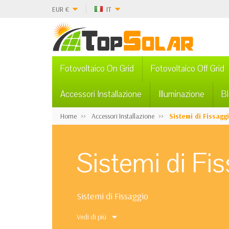
EUR
€
IT
Fotovoltaico On Grid
Fotovoltaico Off Grid
Accessori Installazione
Illuminazione
B
Home
Accessori Installazione
Sistemi di Fissagg
Sistemi di Fi
Sistemi di Fissaggio
Vedi di più