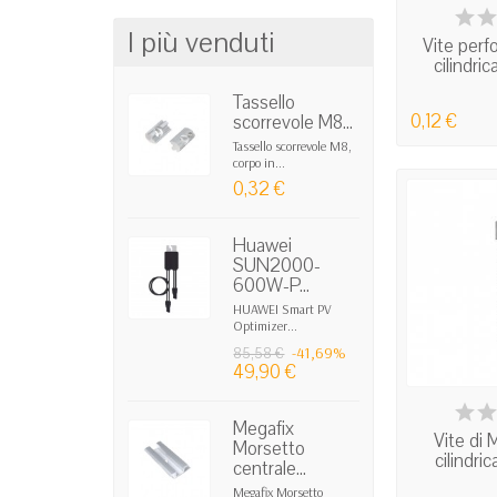
IN
I più venduti
Vite perf
cilindri
Tassello
0,12 €
scorrevole M8...
Tassello scorrevole M8,
corpo in...
0,32 €
Huawei
SUN2000-
600W-P...
HUAWEI Smart PV
Optimizer...
-41,69%
85,58 €
49,90 €
IN
Megafix
Vite di
Morsetto
cilindri
centrale...
Megafix Morsetto