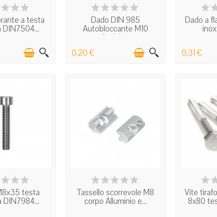
 STOCK
IN STOCK
I
orante a testa
Dado DIN 985
Dado a fl
ca DIN7504...
Autobloccante M10
inox
Acciaio...
0,20 €
0,31 €
 STOCK
IN STOCK
I
 M8x35 testa
Tassello scorrevole M8
Vite tira
ca DIN7984...
corpo Alluminio e...
8x80 te