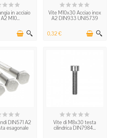
N STOCK
IN STOCK
angia in acciaio
Vite M10x30 Acciao inox
 A2 M10...
A2 DIN933 UNI5739
0,32 €
N STOCK
IN STOCK
fondi DIN571 A2
Vite di M8x30 testa
sta esagonale
cilindrica DIN7984...