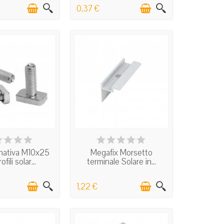
0,37 €
N STOCK
IN STOCK
rnativa M10x25
Megafix Morsetto
ofili solar...
terminale Solare in...
1,22 €