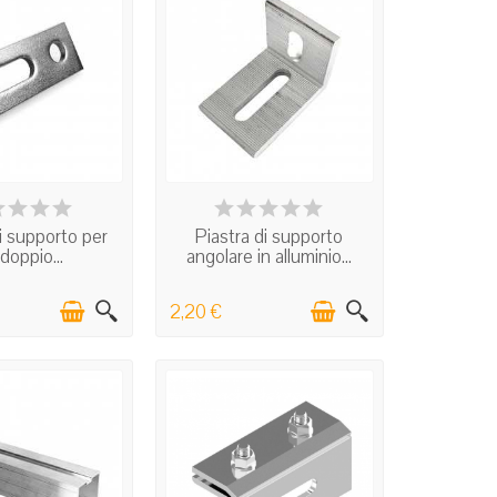
N STOCK
IN STOCK
i supporto per
Piastra di supporto
 doppio...
angolare in alluminio...
2,20 €