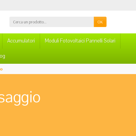
OK
Accumulatori
Moduli Fotovoltaici Pannelli Solari
log
io
ssaggio