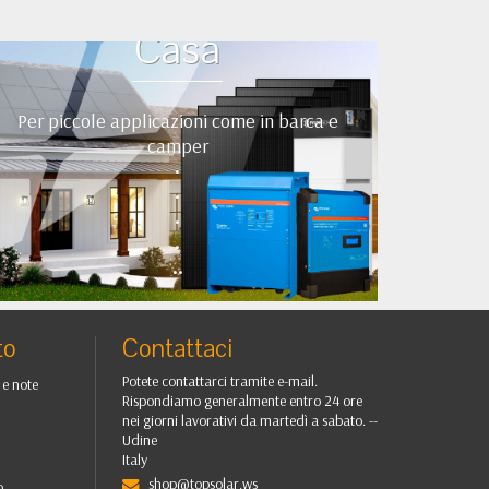
Kit Fotovoltaici Baita
Casa
Per piccole applicazioni come in barca e
camper
•
•
•
•
••
to
Contattaci
Potete contattarci tramite e-mail.
 e note
Rispondiamo generalmente entro 24 ore
nei giorni lavorativi da martedì a sabato. --
Udine
Italy
shop@topsolar.ws
o