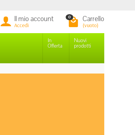
Il mio account
Carrello
0
Accedi
(vuoto)
In
Nuovi
Offerta
prodotti