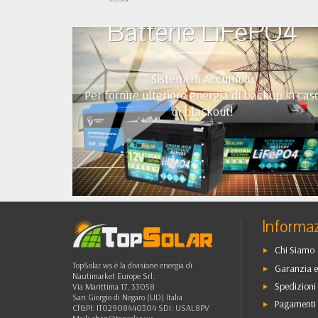
Batterie LiFePO4
Sistemi di Accumulo
Per fornire ulteriore energia di backup in cas
di blackout!
•
•
•
••
Informaz
Chi Siamo
TopSolar.ws è la divisione energia di
Garanzia e
Nautimarket Europe Srl.
Spedizioni 
Via Marittima 17, 33058
San Giorgio di Nogaro (UD) Italia
Pagamenti 
Cf&PI: IT02908440304 SDI: USAL8PV