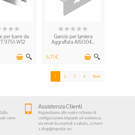
N STOCK
IN STOCK
e per barre da
Gancio per lamiera
T.9751-W12
Aggraffata AISI304...
6,71 €
1
2
3
4
Next
Assistenza Clienti
dalla
Rispondiamo alle vostre richieste di
rsati come
configurazione impianti od assistenza
via email da martedì a sabato, scrivere
a
shop@topsolar.ws