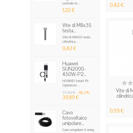
centrale in...
0,42 €
1,22 €
Vite di M8x35
testa...
Vite di M8x35 testa
cilindrica...
0,42 €
Huawei
SUN2000-
450W-P2...
HUAWEI Smart PV
IN
Optimizer...
Vite di
-48,2%
77,00 €
cilindri
39,89 €
0,59 €
Cavo
fotovoltaico
unipolare...
Cavo unipolare 6 mmq