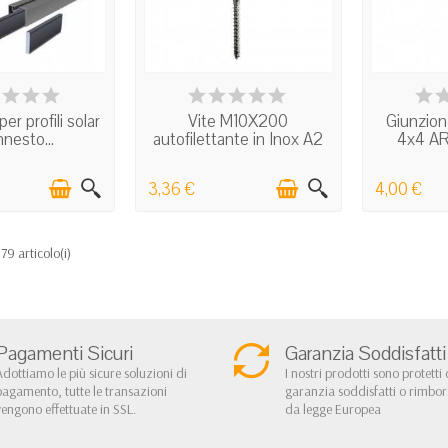
 STOCK
IN STOCK
I
er profili solar
Vite M10X200
Giunzion
nnesto...
autofilettante in Inox A2
4x4 AR
per...
3,36 €
4,00 €
 79 articolo(i)
Pagamenti Sicuri
Garanzia Soddisfatti
Adottiamo le più sicure soluzioni di
I nostri prodotti sono protetti 
pagamento, tutte le transazioni
garanzia soddisfatti o rimbo
vengono effettuate in SSL.
da legge Europea