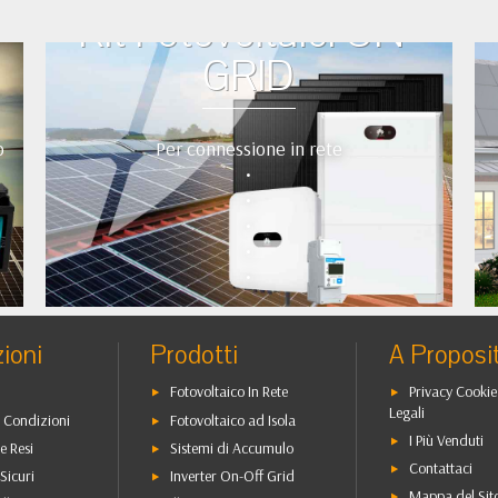
Kit Fotovoltaici ON-
GRID
o
Per connessione in rete
•
•
•
•
•
ioni
Prodotti
A Proposi
Fotovoltaico In Rete
Privacy Cookie
Legali
 Condizioni
Fotovoltaico ad Isola
I Più Venduti
e Resi
Sistemi di Accumulo
Contattaci
Sicuri
Inverter On-Off Grid
Mappa del Sit