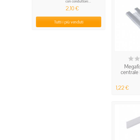
con conduttore...
2,10 €
Tutti i più venduti
IN
Megafi
centrale i
1,22 €