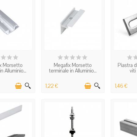
 STOCK
IN STOCK
I
x Morsetto
Megafix Morsetto
Piastra d
n Alluminio...
terminale in Alluminio...
viti
1,22 €
1,46 €