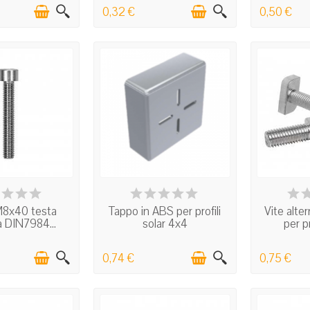
0,32 €
0,50 €
 STOCK
IN STOCK
I
 M8x40 testa
Tappo in ABS per profili
Vite alte
ca DIN7984...
solar 4x4
per pr
0,74 €
0,75 €