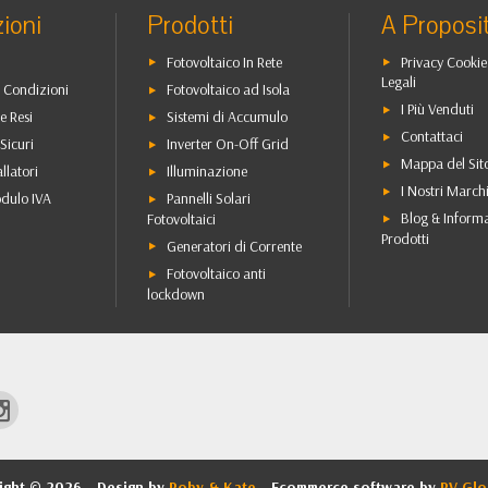
ioni
Prodotti
A Proposi
Fotovoltaico In Rete
Privacy Cookie
Legali
 Condizioni
Fotovoltaico ad Isola
I Più Venduti
e Resi
Sistemi di Accumulo
Contattaci
Sicuri
Inverter On-Off Grid
Mappa del Sit
allatori
Illuminazione
I Nostri March
dulo IVA
Pannelli Solari
Blog & Inform
Fotovoltaici
Prodotti
Generatori di Corrente
Fotovoltaico anti
lockdown
ight © 2026 - Design by
Roby & Kate
- Ecommerce software by
RV Glo