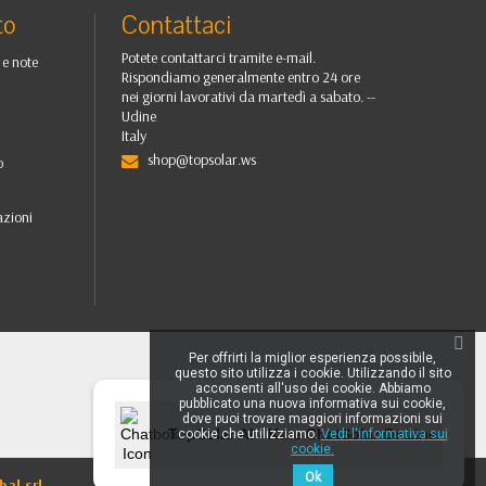
to
Contattaci
Potete contattarci tramite e-mail.
 e note
Rispondiamo generalmente entro 24 ore
nei giorni lavorativi da martedì a sabato. --
Udine
Italy
shop@topsolar.ws
o
i
azioni
Per offrirti la miglior esperienza possibile,
questo sito utilizza i cookie. Utilizzando il sito
acconsenti all'uso dei cookie. Abbiamo
pubblicato una nuova informativa sui cookie,
dove puoi trovare maggiori informazioni sui
TopSolar AI - Kate ChatSolar OnLine
cookie che utilizziamo.
Vedi l'informativa sui
cookie.
Ok
bal srl