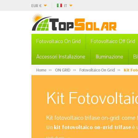
EUR
€
IT
Fotovoltaico On Grid
Fotovoltaico Off Grid
Accessori Installazione
Illuminazione
B
Home
ON GRID
Fotovoltaico On Grid
Kit Fot
Kit Fotovolta
Kit fotovoltaico trifase on-grid: come
Un
kit fotovoltaico on-grid trifase
è u
La scelta dipende prima di tutto da due f