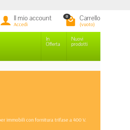
Il mio account
Carrello
0
Accedi
(vuoto)
In
Nuovi
Offerta
prodotti
er immobili con fornitura trifase a 400 V.
so in kWh. Il kit consente di