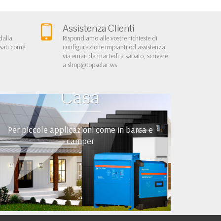
Assistenza Clienti
dalla
Rispondiamo alle vostre richieste di
rsati come
configurazione impianti od assistenza
via email da martedì a sabato, scrivere
a
shop@topsolar.ws
Kit Fotovoltaici Baita
Casa
Per piccole applicazioni come in barca e
camper
•
•
•
•
••