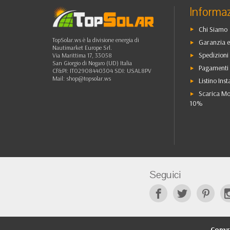
Informaz
Chi Siamo
TopSolar.ws è la divisione energia di
Garanzia e
Nautimarket Europe Srl.
Spedizioni 
Via Marittima 17, 33058
San Giorgio di Nogaro (UD) Italia
Pagamenti 
Cf&PI: IT02908440304 SDI: USAL8PV
Mail:
shop@topsolar.ws
Listino Inst
Scarica Mo
10%
Seguici
Copyr