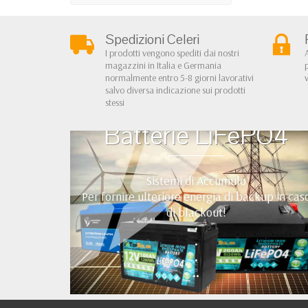
Spedizioni Celeri
I prodotti vengono spediti dai nostri
magazzini in Italia e Germania
normalmente entro 5-8 giorni lavorativi
salvo diversa indicazione sui prodotti
stessi
Batterie LiFePO4
Sistemi di Accumulo
Per fornire ulteriore energia di backup in cas
di blackout!
•
•
•
••