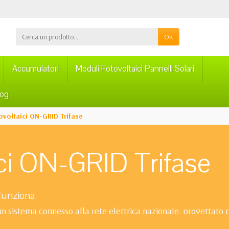
OK
Accumulatori
Moduli Fotovoltaici Pannelli Solari
log
ovoltaici ON-GRID Trifase
ici ON-GRID Trifase
 funziona
n sistema connesso alla rete elettrica nazionale, progettato p
attori: tensione di fornitura e consumo energetico annuo espres