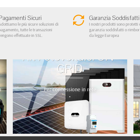
Pagamenti Sicuri
Garanzia Soddisfatti
Adottiamo le più sicure soluzioni di
I nostri prodotti sono protetti 
pagamento, tutte le transazioni
garanzia soddisfatti o rimbo
vengono effettuate in SSL.
da legge Europea
Kit Fotovoltaici ON-
GRID
o
Per connessione in rete
•
•
•
•
•