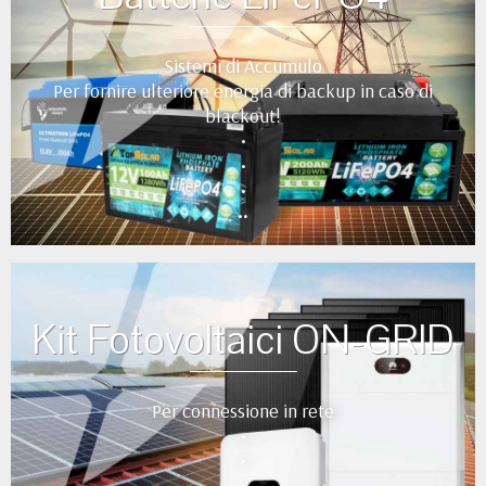
Sistemi di Accumulo
Per fornire ulteriore energia di backup in caso di
blackout!
•
•
•
••
Kit Fotovoltaici ON-GRID
Per connessione in rete
•
•
•