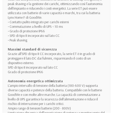
peak shaving e la gestione dei carichi, ottimizzando così l'autonomia
dell'impianto e riducendo i costi energetici. La serie ET può essere
utilizzata con batterie di varie capacità e marchi, tra cui la batteria
Lynx Home F di GoodWe.
• Contatto pulito integrato per carichi esterni
• Commutazione a livello di UPS < 10 ms
• Grado di protezione IP66
• SPD di tipo II incorporato sul lato CC
• Peak shaving
Massimi standard di sicurezza
Grazie all'SPD di tipo II CC incorporato, la serie ET è in grado di
proteggere il lato DC dai fulmini, risparmiando il costo di un
dispositivo esterno.
SPD di tipo II incorporato sul lato CC
Grado di protezione IP66
Autonomia energetica ottimizzata
L'ampio intervallo di tensione della batteria (180-600 V) supporta
diverse capacità e potenze della batteria. Compatibile con le batterie
GoodWe e con molte altre marche. La capacità di commutazione a
livello di UPS garantisce la sicurezza dell'alimentazione e riduce il
rischio di interruzione per i carichi critici.
Ampio range di tensioni batterie (200 - 800V)
Limitazione dinamica dell’esportazione di potenza e monitoraggio del