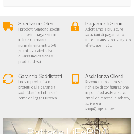
Spedizioni Celeri
Pagamenti Sicuri
I prodotti vengono spediti
Adottiamo le più sicure
dai nostri magazzini in
soluzioni di pagamento,
Italia e Germania
tutte le transazioni vengono
normalmente entro 5-8
effettuate in SSL.
giorni lavorativi salvo
diversa indicazione sui
prodotti stessi
Garanzia Soddisfatti
Assistenza Clienti
I nostri prodotti sono
Rispondiamo alle vostre
protetti dalla garanzia
richieste di configurazione
soddisfatti o rimborsati
impianti od assistenza via
come da legge Europea
email da martedì a sabato,
scrivere a
shop@topsolar.ws
Batterie LiFePO4