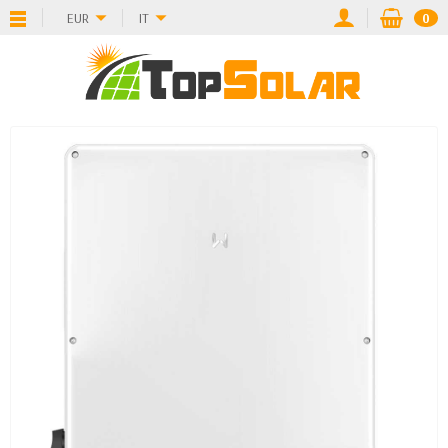
EUR
IT
0