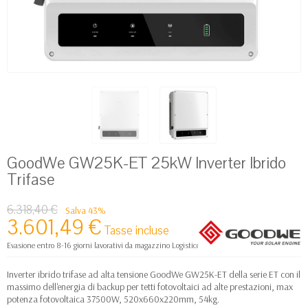
GoodWe GW25K-ET 25kW Inverter Ibrido
Trifase
6.318,40 €
Salva 43%
3.601,49 €
Tasse incluse
Evasione entro 8-16 giorni lavorativi da magazzino Logistico Europa
Inverter ibrido trifase ad alta tensione GoodWe GW25K-ET della serie ET con il
massimo dell'energia di backup per tetti fotovoltaici ad alte prestazioni, max
potenza fotovoltaica 37500W, 520x660x220mm, 54kg.