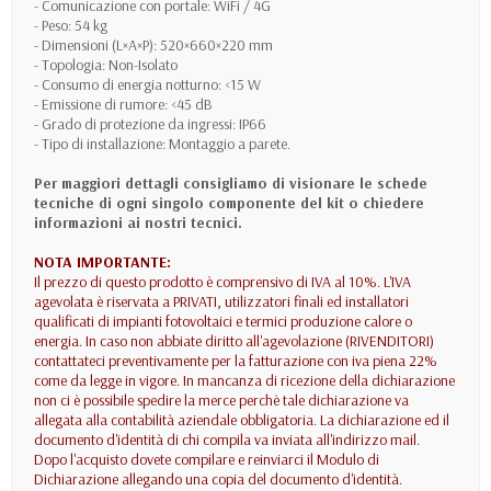
- Comunicazione con portale: WiFi / 4G
- Peso: 54 kg
- Dimensioni (L×A×P): 520×660×220 mm
- Topologia: Non-Isolato
- Consumo di energia notturno: <15 W
- Emissione di rumore: <45 dB
- Grado di protezione da ingressi: IP66
- Tipo di installazione: Montaggio a parete.
Per maggiori dettagli consigliamo di visionare le schede
tecniche di ogni singolo componente del kit o chiedere
informazioni ai nostri tecnici.
NOTA IMPORTANTE:
Il prezzo di questo prodotto è comprensivo di IVA al 10%. L'IVA
agevolata è riservata a PRIVATI, utilizzatori finali ed installatori
qualificati di impianti fotovoltaici e termici produzione calore o
energia. In caso non abbiate diritto all'agevolazione (RIVENDITORI)
contattateci preventivamente per la fatturazione con iva piena 22%
come da legge in vigore. In mancanza di ricezione della dichiarazione
non ci è possibile spedire la merce perchè tale dichiarazione va
allegata alla contabilità aziendale obbligatoria. La dichiarazione ed il
documento d'identità di chi compila va inviata all'indirizzo mail.
Dopo l'acquisto dovete compilare e reinviarci il Modulo di
Dichiarazione allegando una copia del documento d'identità.