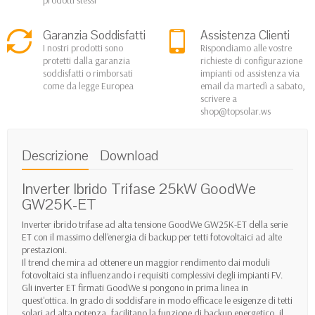
Garanzia Soddisfatti
Assistenza Clienti
I nostri prodotti sono
Rispondiamo alle vostre
protetti dalla garanzia
richieste di configurazione
soddisfatti o rimborsati
impianti od assistenza via
come da legge Europea
email da martedì a sabato,
scrivere a
shop@topsolar.ws
Descrizione
Download
Inverter Ibrido Trifase 25kW GoodWe
GW25K-ET
Inverter ibrido trifase ad alta tensione GoodWe GW25K-ET della serie
ET con il massimo dell'energia di backup per tetti fotovoltaici ad alte
prestazioni.
Il trend che mira ad ottenere un maggior rendimento dai moduli
fotovoltaici sta influenzando i requisiti complessivi degli impianti FV.
Gli inverter ET firmati GoodWe si pongono in prima linea in
quest'ottica. In grado di soddisfare in modo efficace le esigenze di tetti
solari ad alta potenza, facilitano la funzione di backup energetico, il