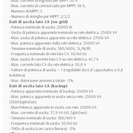
- Max. corrente di ingresso per MPPT: 30 A
- Max. corrente di cortocircuito per MPPT: 38 A;
- Numero di MPPT: 3
- Numero di stringhe per MPPT: 2/2/2
Dati di uscita lato CA (on-grid)
- Potenza nominale di uscita: 25000 W
- Uscita di potenza apparente nominale su rete elettrica: 25000 VA
- Max. uscita di potenza apparente su rete elettrica: 27500 VA
- Max. potenza apparente dalla rete elettrica: 33000 VA
- Tensione nominale di uscita: 380/400V, 3L/N/PE
- Frequenza nominale di rete lato CA: 50/60 Hz
- Max. uscita di corrente lato CA su rete elettrica: 41,7 A
- Max. corrente lato CA da rete elettrica: 50,0 A
- Fattore di potenza di uscita: ~ 1 (regolabile da 0,8 capacitativo a 0,8
induttivo)
- Max. distorsione armonica totale: <3%
Dati di uscita lato CA (backup)
- Potenza apparente nominale di backup: 25000 VA
- Max. potenza apparente in uscita senza rete: 25000 VA
(30000@60sec)
- Max Potenza apparente in uscita con rete: 25000 VA
- Max. corrente di uscita: 37,9 VA (45,5@60sec)
- Tensione nominale di uscita: 380/400 V
- Frequenza nominale di uscita: 50/60 Hz
- THDv di uscita (con carico lineare): <3%