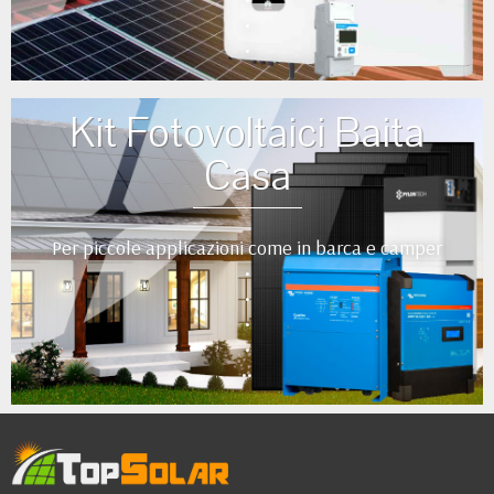
•
•
Kit Fotovoltaici Baita
Casa
Per piccole applicazioni come in barca e camper
•
•
•
•
••