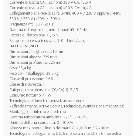
Corrente di uscita CA. (Iac nom) 380 V CA: 15,5 A
Corrente di uscita CA. (Iac nom) 400 V CA: 14,4 A
Collegamento alla rete (Uac,r): 3-NPE 400 V / 230 V oppure 3~NPE
380 V / 220 V (+20% / -30%)
Frequenza (fr): 50 / 60 Hz
Gamma di frequenza (fmin - fmax): 45 - 65 Hz
Fattore di distorsione: <1,75 %
Fattore di potenza (cos φac,r): 0 - 1 ind,/cap,
DATI GENERALI
Dimensioni / larghezza: 510 mm
Dimensioni altezza: 725 mm
Dimensioni profondità: 225 mm
Peso: 35,4 kg
Peso con imballaggio: 38,5 kg
Classe di protezione: IP 66
Classe di sicurezza: 1
Categoria sovratensione (CC/CA) 1): 2 / 3
Consumo notturno: < 1 W
Tecnologia dell'inverter: senza trasformatore
Raffreddamento: Active Cooling Technology (ventilazione meccanica)
Montaggio: all'interno e all'esterno
Gamma temperatura ambiente : -25°C - +60°C
Umidità dell'aria consentita: 0 - 100 %
Altezza max. sopra il livello del mare 2): 2,000 m / 3,400 m
Tecnologia di collegamento DC: 6 morsetti a vite CC+ e 6 morsetti a