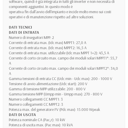
software, quindi è già integrata in tutti gli inverter e non necessita di
componenti aggiuntivi. In questo modo è
operativa fin dall'avvio dell'impianto e incide molto meno sui costi
operativi e di manutenzione rispetto ad altre soluzioni.
DATI TECNICI
DATI DI ENTRATA
Numero di inseguitori MPP: 2
Corrente di entrata max. (Idc max) MPPT1: 27,0 A
Corrente di entrata max. (Idc max) MPPT2: 16,5 A
Corrente di entrata max. utilizzabile (Idc max MPPT 1+2): 43,5 A
Corrente di corto circuito max. campo dei moduli solari MPPT1*: 55,7
A
Corrente di corto circuito max. campo dei moduli solari MPPT2*: 34,0
A
Gamma tensioni di entrata CC (Udc min - Udc max): 200 - 1000 V
Tensione di avvio alimentazione (Udc start): 200 V
Gamma di tensione MPP utilizzabile: 200 - 800 V
Gamma tensione MPP (Umpp min - Umpp max): 270 - 800 V
Numero collegamenti CC MPPT1: 3
Numero collegamenti CC MPPT2: 3
Potenza max. del generatore FV (Pdc max): 15.000 Wpeak
DATI DI USCITA
Potenza nominale CA (Pac,r): 10 kW
Potenza di uscita max. (Pac max): 10 kVA