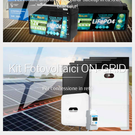
blackout!
•
•
•
••
Kit Fotovoltaici ON-GRID
Per connessione in rete
•
•
•
•
•