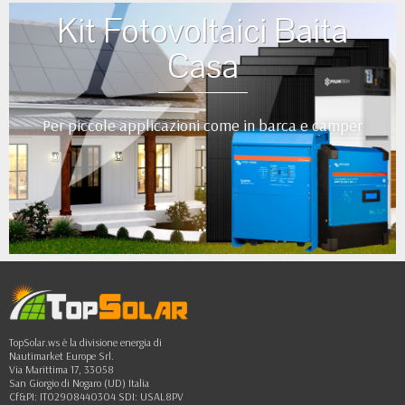
Kit Fotovoltaici Baita
Casa
Per piccole applicazioni come in barca e camper
•
•
•
•
••
TopSolar.ws è la divisione energia di
Nautimarket Europe Srl.
Via Marittima 17, 33058
San Giorgio di Nogaro (UD) Italia
Cf&PI: IT02908440304 SDI: USAL8PV