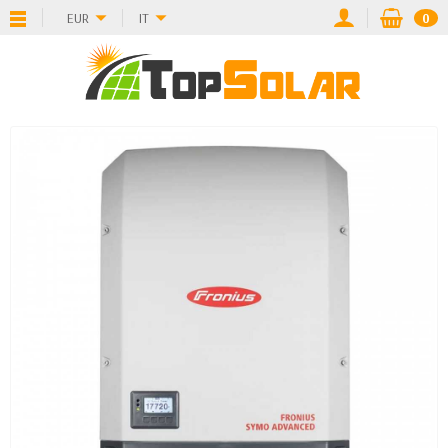
EUR
IT
0