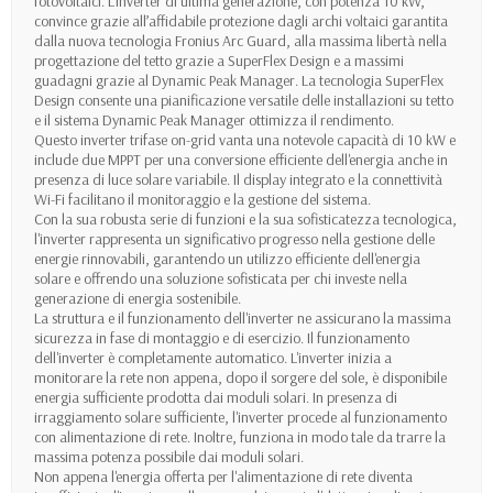
fotovoltaici. L’inverter di ultima generazione, con potenza 10 kW,
convince grazie all’affidabile protezione dagli archi voltaici garantita
dalla nuova tecnologia Fronius Arc Guard, alla massima libertà nella
progettazione del tetto grazie a SuperFlex Design e a massimi
guadagni grazie al Dynamic Peak Manager. La tecnologia SuperFlex
Design consente una pianificazione versatile delle installazioni su tetto
e il sistema Dynamic Peak Manager ottimizza il rendimento.
Questo inverter trifase on-grid vanta una notevole capacità di 10 kW e
include due MPPT per una conversione efficiente dell'energia anche in
presenza di luce solare variabile. Il display integrato e la connettività
Wi-Fi facilitano il monitoraggio e la gestione del sistema.
Con la sua robusta serie di funzioni e la sua sofisticatezza tecnologica,
l'inverter rappresenta un significativo progresso nella gestione delle
energie rinnovabili, garantendo un utilizzo efficiente dell'energia
solare e offrendo una soluzione sofisticata per chi investe nella
generazione di energia sostenibile.
La struttura e il funzionamento dell'inverter ne assicurano la massima
sicurezza in fase di montaggio e di esercizio. Il funzionamento
dell'inverter è completamente automatico. L'inverter inizia a
monitorare la rete non appena, dopo il sorgere del sole, è disponibile
energia sufficiente prodotta dai moduli solari. In presenza di
irraggiamento solare sufficiente, l'inverter procede al funzionamento
con alimentazione di rete. Inoltre, funziona in modo tale da trarre la
massima potenza possibile dai moduli solari.
Non appena l'energia offerta per l'alimentazione di rete diventa