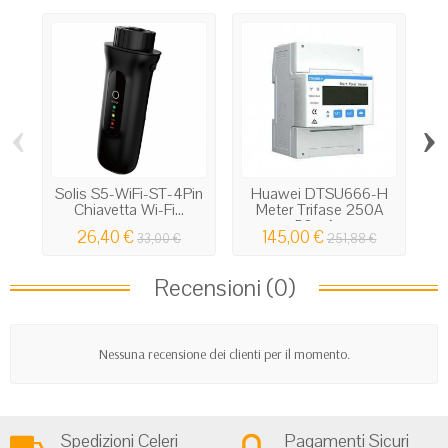
‹
›
Solis S5-WiFi-ST-4Pin
Huawei DTSU666-H
Chiavetta Wi-Fi...
Meter Trifase 250A
6
50mA...
26,40 €
145,00 €
33,00 €
251,88 €
Recensioni (0)
Nessuna recensione dei clienti per il momento.
Spedizioni Celeri
Pagamenti Sicuri