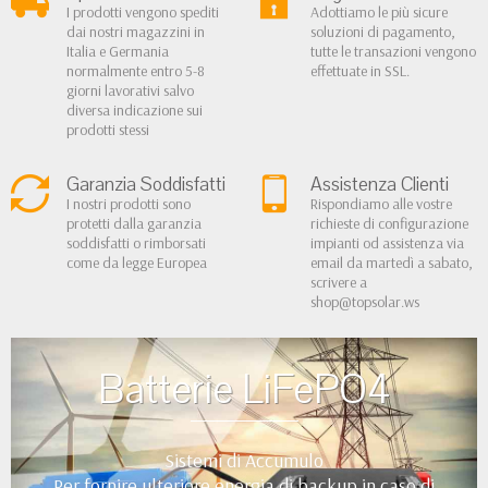
I prodotti vengono spediti
Adottiamo le più sicure
dai nostri magazzini in
soluzioni di pagamento,
Italia e Germania
tutte le transazioni vengono
normalmente entro 5-8
effettuate in SSL.
giorni lavorativi salvo
diversa indicazione sui
prodotti stessi
Garanzia Soddisfatti
Assistenza Clienti
I nostri prodotti sono
Rispondiamo alle vostre
protetti dalla garanzia
richieste di configurazione
soddisfatti o rimborsati
impianti od assistenza via
come da legge Europea
email da martedì a sabato,
scrivere a
shop@topsolar.ws
Batterie LiFePO4
Sistemi di Accumulo
Per fornire ulteriore energia di backup in caso di