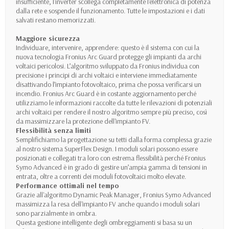
insufficiente, l'inverter scollega completamente l'elettronica di potenza
dalla rete e sospende il funzionamento. Tutte le impostazioni e i dati
salvati restano memorizzati.
Maggiore sicurezza
Individuare, intervenire, apprendere: questo è il sistema con cui la
nuova tecnologia Fronius Arc Guard protegge gli impianti da archi
voltaici pericolosi. L’algoritmo sviluppato da Fronius individua con
precisione i principi di archi voltaici e interviene immediatamente
disattivando l’impianto fotovoltaico, prima che possa verificarsi un
incendio. Fronius Arc Guard è in costante aggiornamento perché
utilizziamo le informazioni raccolte da tutte le rilevazioni di potenziali
archi voltaici per rendere il nostro algoritmo sempre più preciso, così
da massimizzare la protezione dell'impianto FV.
Flessibilità senza limiti
Semplifichiamo la progettazione su tetti dalla forma complessa grazie
al nostro sistema SuperFlex Design. I moduli solari possono essere
posizionati e collegati tra loro con estrema flessibilità perché Fronius
Symo Advanced è in grado di gestire un’ampia gamma di tensioni in
entrata, oltre a correnti dei moduli fotovoltaici molto elevate.
Performance ottimali nel tempo
Grazie all'algoritmo Dynamic Peak Manager, Fronius Symo Advanced
massimizza la resa dell'impianto FV anche quando i moduli solari
sono parzialmente in ombra.
Questa gestione intelligente degli ombreggiamenti si basa su un