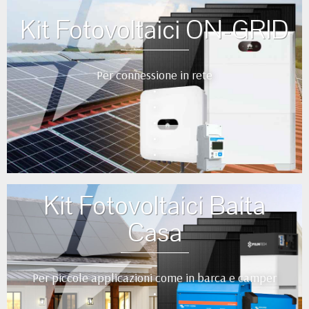
Kit Fotovoltaici ON-GRID
Per connessione in rete
•
•
•
•
•
Kit Fotovoltaici Baita
Casa
Per piccole applicazioni come in barca e camper
•