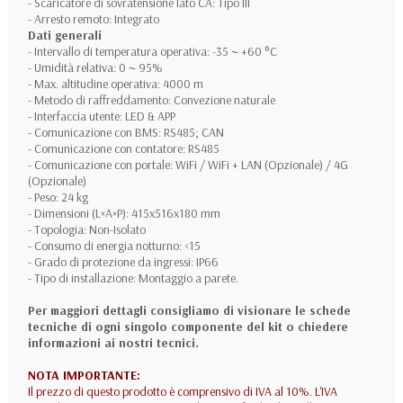
- Scaricatore di sovratensione lato CA: Tipo III
- Arresto remoto: Integrato
Dati generali
- Intervallo di temperatura operativa: -35 ~ +60 °C
- Umidità relativa: 0 ~ 95%
- Max. altitudine operativa: 4000 m
- Metodo di raffreddamento: Convezione naturale
- Interfaccia utente: LED & APP
- Comunicazione con BMS: RS485; CAN
- Comunicazione con contatore: RS485
- Comunicazione con portale: WiFi / WiFi + LAN (Opzionale) / 4G
(Opzionale)
- Peso: 24 kg
- Dimensioni (L×A×P): 415x516x180 mm
- Topologia: Non-Isolato
- Consumo di energia notturno: <15
- Grado di protezione da ingressi: IP66
- Tipo di installazione: Montaggio a parete.
Per maggiori dettagli consigliamo di visionare le schede
tecniche di ogni singolo componente del kit o chiedere
informazioni ai nostri tecnici.
NOTA IMPORTANTE:
Il prezzo di questo prodotto è comprensivo di IVA al 10%. L'IVA