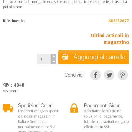
l’autoconsumo. L’energia in eccesso è usata per caricare le batterie e trasferita
poi alla rete.
Riferimento
KR3552677
Ultimi articoli in
magazzino
Aggiungi al carrello
Condividi
:
4848
Visitatore
Spedizioni Celeri
Pagamenti Sicuri
I prodotti vengono spediti
Adottiamo le più sicure
dai nostri magazzini in
soluzioni di pagamento,
Italia e Germania
tutte le transazioni vengono
normalmente entro 5-8
effettuate in SSL.
giorni lavorativi salvo