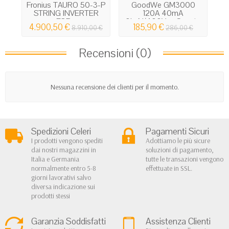
Fronius TAURO 50-3-P
GoodWe GM3000
F
STRING INVERTER
120A 40mA
3.
FOR...
3L+N/400Vac Smart...
4.900,50 €
185,90 €
8.910,00 €
286,00 €
Recensioni (0)
Nessuna recensione dei clienti per il momento.
Spedizioni Celeri
Pagamenti Sicuri
I prodotti vengono spediti
Adottiamo le più sicure
dai nostri magazzini in
soluzioni di pagamento,
Italia e Germania
tutte le transazioni vengono
normalmente entro 5-8
effettuate in SSL.
giorni lavorativi salvo
diversa indicazione sui
prodotti stessi
Garanzia Soddisfatti
Assistenza Clienti