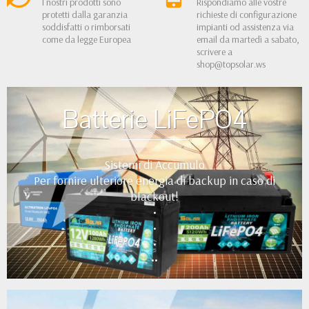
I nostri prodotti sono
Rispondiamo alle vostre
protetti dalla garanzia
richieste di configurazione
soddisfatti o rimborsati
impianti od assistenza via
come da legge Europea
email da martedì a sabato,
scrivere a
shop@topsolar.ws
Batterie LiFePO4
Sistemi di Accumulo
Per fornire ulteriore energia di backup in caso di
blackout!
•
•
•
••