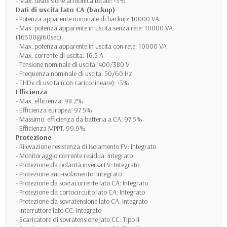
- Max. distorsione armonica totale: <3%
Dati di uscita lato CA (backup)
- Potenza apparente nominale di backup: 10000 VA
- Max. potenza apparente in uscita senza rete: 10000 VA
(16500@60sec)
- Max. potenza apparente in uscita con rete: 10000 VA
- Max. corrente di uscita: 16.5 A
- Tensione nominale di uscita: 400/380 V
- Frequenza nominale di uscita: 50/60 Hz
- THDv di uscita (con carico lineare): <3%
Efficienza
- Max. efficienza: 98.2%
- Efficienza europea: 97.5%
- Massimo. efficienza da batteria a CA: 97.5%
- Efficienza MPPT: 99.9%
Protezione
- Rilevazione resistenza di isolamento FV: Integrato
- Monitoraggio corrente residua: Integrato
- Protezione da polarità inversa FV: Integrato
- Protezione anti-isolamento: Integrato
- Protezione da sovracorrente lato CA: Integrato
- Protezione da cortocircuito lato CA: Integrato
- Protezione da sovratensione lato CA: Integrato
- Interruttore lato CC: Integrato
- Scaricatore di sovratensione lato CC: Tipo II