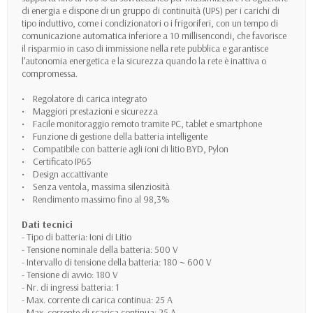
di energia e dispone di un gruppo di continuità (UPS) per i carichi di
tipo induttivo, come i condizionatori o i frigoriferi, con un tempo di
comunicazione automatica inferiore a 10 millisencondi, che favorisce
il risparmio in caso di immissione nella rete pubblica e garantisce
l’autonomia energetica e la sicurezza quando la rete è inattiva o
compromessa.
• Regolatore di carica integrato
• Maggiori prestazioni e sicurezza
• Facile monitoraggio remoto tramite PC, tablet e smartphone
• Funzione di gestione della batteria intelligente
• Compatibile con batterie agli ioni di litio BYD, Pylon
• Certificato IP65
• Design accattivante
• Senza ventola, massima silenziosità
• Rendimento massimo fino al 98,3%
Dati tecnici
- Tipo di batteria: Ioni di Litio
- Tensione nominale della batteria: 500 V
- Intervallo di tensione della batteria: 180 ~ 600 V
- Tensione di avvio: 180 V
- Nr. di ingressi batteria: 1
- Max. corrente di carica continua: 25 A
- Max. corrente di scarica continua: 25 A