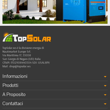
•
•
•
••
TopSolar.ws è la divisione energia di
Nautimarket Europe Srl.
Via Marittima 17, 33058
San Giorgio di Nogaro (UD) Italia
Cf&PI: IT02908440304 SDI: USAL8PV
Mail:
shop@topsolar.ws
Informazioni
Prodotti
A Proposito
Contattaci