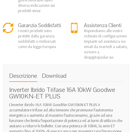
diversa indicazione sui
prodotti stessi
Garanzia Soddisfatti
Assistenza Clienti
I nostri prodotti sono
Rispondiamo alle vostre
protetti dalla garanzia
richieste di configurazione
soddisfatti o rimborsati
impianti od assistenza via
come da legge Europea
email da martedì a sabato,
scrivere a
shop@topsolar.ws
Descrizione
Download
Inverter Ibrido Trifase 16A 10kW Goodwe
GW10KN-ET PLUS
L'inverter ibrido 16A 10kW GoodWe GW10KN-ET PLUS è
accumulatore trifase ad alta tensione che promuove l’autonomia
energetica e aumenta al massimo l’autoconsumo, grazie ad una
funzione che limita l’esportazione di potenza ed ai turni di utilizzo che
aiutano a ridurre le bollette. Con una potenza di 10kW, la serie ET
supporta fino al 100% di sovraccarico per massimizzare l’erogazione