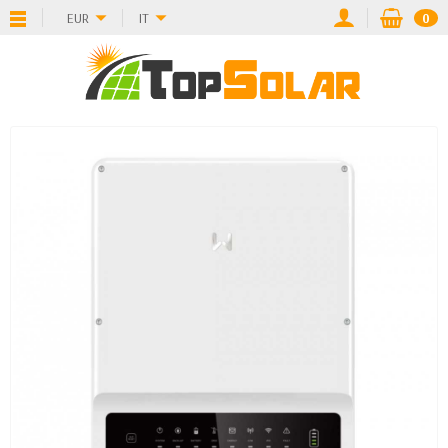
EUR
IT
0