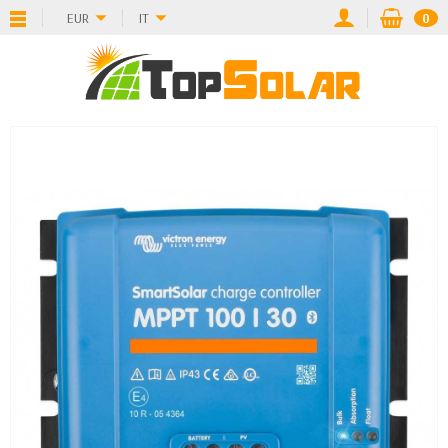
EUR
IT
0