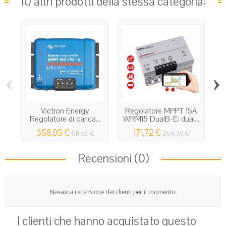
10 altri prodotti della stessa categoria:
‹
›
Victron Energy
Regolatore MPPT 15A
Regolatore di carica...
WRM15 DualB-E: dual...
PW
358,05 €
171,72 €
511,50 €
256,30 €
Recensioni (0)
Nessuna recensione dei clienti per il momento.
I clienti che hanno acquistato questo