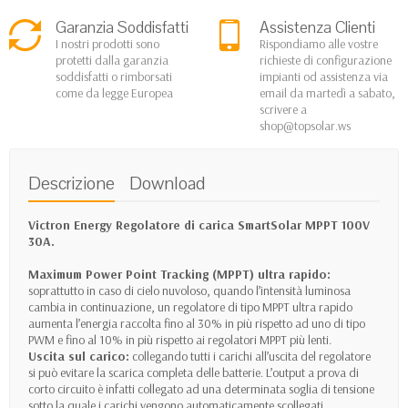
Garanzia Soddisfatti
Assistenza Clienti
I nostri prodotti sono
Rispondiamo alle vostre
protetti dalla garanzia
richieste di configurazione
soddisfatti o rimborsati
impianti od assistenza via
come da legge Europea
email da martedì a sabato,
scrivere a
shop@topsolar.ws
Descrizione
Download
Victron Energy Regolatore di carica SmartSolar MPPT 100V
30A.
Maximum Power Point Tracking (MPPT) ultra rapido:
soprattutto in caso di cielo nuvoloso, quando l’intensità luminosa
cambia in continuazione, un regolatore di tipo MPPT ultra rapido
aumenta l’energia raccolta fino al 30% in più rispetto ad uno di tipo
PWM e fino al 10% in più rispetto ai regolatori MPPT più lenti.
Uscita sul carico:
collegando tutti i carichi all’uscita del regolatore
si può evitare la scarica completa delle batterie. L’output a prova di
corto circuito è infatti collegato ad una determinata soglia di tensione
sotto la quale i carichi vengono automaticamente scollegati.