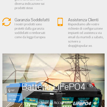
diversa indicazione sui
prodotti stessi
Garanzia Soddisfatti
Assistenza Clienti
I nostri prodotti sono
Rispondiamo alle vostre
protetti dalla garanzia
richieste di configurazione
soddisfatti o rimborsati
impianti od assistenza via
come da legge Europea
email da martedì a sabato,
scrivere a
shop@topsolar.ws
Batterie LiFePO4
Sistemi di Accumulo