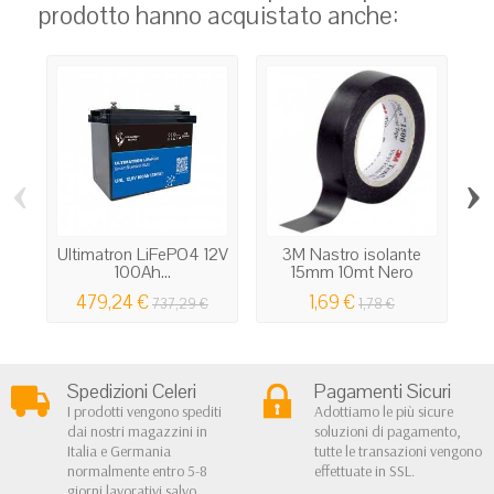
prodotto hanno acquistato anche:
‹
›
Ultimatron LiFePO4 12V
3M Nastro isolante
K
100Ah...
15mm 10mt Nero
6m
479,24 €
1,69 €
737,29 €
1,78 €
Spedizioni Celeri
Pagamenti Sicuri
I prodotti vengono spediti
Adottiamo le più sicure
dai nostri magazzini in
soluzioni di pagamento,
Italia e Germania
tutte le transazioni vengono
normalmente entro 5-8
effettuate in SSL.
giorni lavorativi salvo