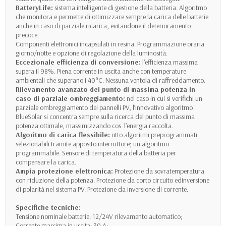
BatteryLife:
sistema intelligente di gestione della batteria. Algoritmo
che monitora e permette di ottimizzare sempre la carica delle batterie
anche in caso di parziale ricarica, evitandone il deterioramento
precoce.
Componenti elettronici incapsulati in resina. Programmazione oraria
giorno/notte e opzione di regolazione della luminosità.
Eccezionale efficienza di conversione:
l’efficienza massima
supera il 98%. Piena corrente in uscita anche con temperature
ambientali che superano i 40°C. Nessuna ventola di raffreddamento.
Rilevamento avanzato del punto di massima potenza in
caso di parziale ombreggiamento:
nel caso in cui si verifichi un
parziale ombreggiamento dei pannelli PV, l’innovativo algoritmo
BlueSolar si concentra sempre sulla ricerca del punto di massima
potenza ottimale, massimizzando cos. l’energia raccolta.
Algoritmo di carica flessibile:
otto algoritmi preprogrammati
selezionabili tramite apposito interruttore; un algoritmo
programmabile. Sensore di temperatura della batteria per
compensare la carica.
Ampia protezione elettronica:
Protezione da sovratemperatura
con riduzione della potenza. Protezione da corto circuito edinversione
di polarità nel sistema PV. Protezione da inversione di corrente.
Specifiche tecniche:
Tensione nominale batterie: 12/24V rilevamento automatico;
Corrente massima in uscita: 30 A;