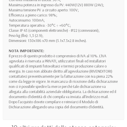
Massima potenza in ingresso da PV: 440W(12V) 880W (24V);
Massima tensione PV a circuito aperto: 100V;
Efficienza a pieno carico: 98%;
Autoconsumo: 100mA;
Temperatura operativa: -30°C ÷ +60°C;
Classe: IP 43 (componenti elettroniche) - IP22 (connessioni);
Peso kg (lbs): 1,3 (2.9);
Dimensioni: 130x186 x70 mm (5.1x7.3x2.8 inches).
NOTA IMPORTANTE:
Il prezzo di questo prodotto è comprensivo di IVA al 10%. L'IVA
agevolata è riservata a PRIVATI, utilizzatori finali ed installatori
qualificati di impianti fotovoltaici e termici produzione calore o
energia. In caso non abbiate diritto all'agevolazione (RIVENDITORI)
contattateci preventivamente per la fatturazione con iva piena 22%
come da legge in vigore. In mancanza di ricezione della dichiarazione
non ci è possibile spedire la merce perchè tale dichiarazione va
allegata alla contabilità aziendale obbligatoria. La dichiarazione ed il
documento d'identità di chi compila va inviata all'indirizzo mail.
Dopo l'acquisto dovete compilare e reinviarci il Modulo di
Dichiarazione allegando una copia del documento d'identità.