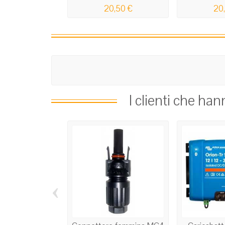
20,50 €
20
I clienti che ha
‹