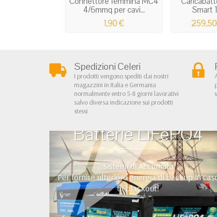
Connettore femmina MC4
Caricabatt
4/6mmq per cavi...
Smart 1
1,90 €
259,50
Spedizioni Celeri
I prodotti vengono spediti dai nostri
magazzini in Italia e Germania
normalmente entro 5-8 giorni lavorativi
salvo diversa indicazione sui prodotti
stessi
Batterie LiFePO4
Sistemi di Accumulo
Per fornire ulteriore energia di backup in cas
di blackout!
•
•