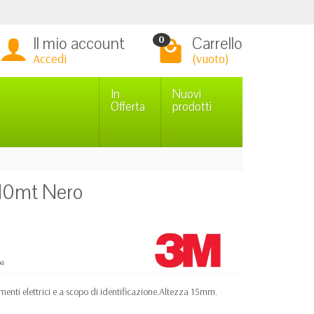
Il mio account
Carrello
0
Accedi
(vuoto)
In
Nuovi
Offerta
prodotti
 10mt Nero
pa
menti elettrici e a scopo di identificazione.Altezza 15mm.