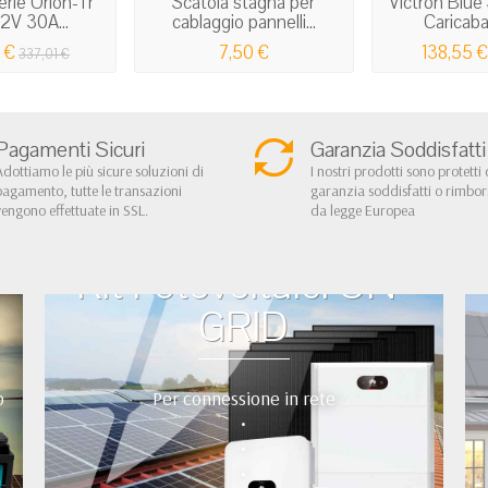
erie Orion-Tr
Scatola stagna per
Victron Blue
2V 30A...
cablaggio pannelli...
Caricabat
 €
7,50 €
138,55 €
337,01 €
Pagamenti Sicuri
Garanzia Soddisfatti
Adottiamo le più sicure soluzioni di
I nostri prodotti sono protetti 
pagamento, tutte le transazioni
garanzia soddisfatti o rimbo
vengono effettuate in SSL.
da legge Europea
Kit Fotovoltaici ON-
GRID
o
Per connessione in rete
•
•
•