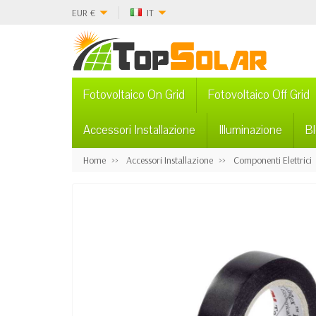
EUR
€
IT
Fotovoltaico On Grid
Fotovoltaico Off Grid
Accessori Installazione
Illuminazione
B
Home
Accessori Installazione
Componenti Elettrici