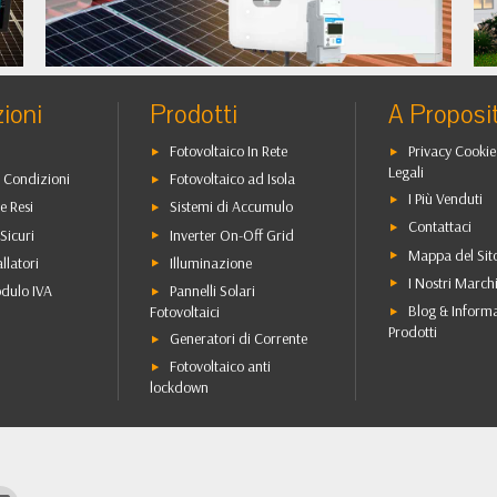
•
•
ioni
Prodotti
A Proposi
Fotovoltaico In Rete
Privacy Cookie
Legali
 Condizioni
Fotovoltaico ad Isola
I Più Venduti
e Resi
Sistemi di Accumulo
Contattaci
Sicuri
Inverter On-Off Grid
Mappa del Sit
allatori
Illuminazione
I Nostri March
dulo IVA
Pannelli Solari
Blog & Inform
Fotovoltaici
Prodotti
Generatori di Corrente
Fotovoltaico anti
lockdown