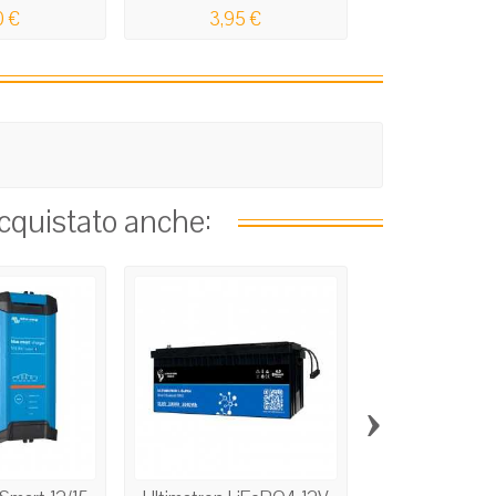
0 €
3,95 €
1,96 
acquistato anche:
›