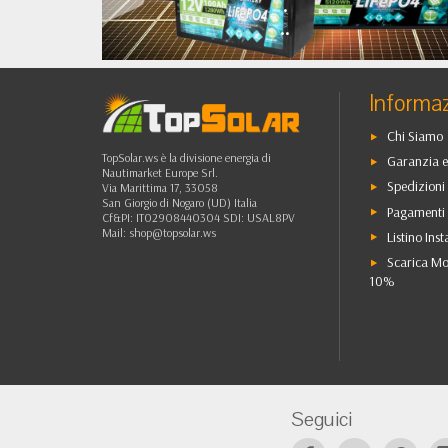
•
••
Informaz
Chi Siamo
TopSolar.ws è la divisione energia di
Garanzia e
Nautimarket Europe Srl.
Spedizioni 
Via Marittima 17, 33058
San Giorgio di Nogaro (UD) Italia
Pagamenti 
Cf&PI: IT02908440304 SDI: USAL8PV
Mail:
shop@topsolar.ws
Listino Inst
Scarica Mo
10%
Seguici