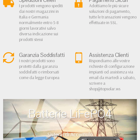
Spedizioni Celeri
Pagamenti Sicuri
I prodotti vengono spediti
Adottiamo le più sicure
dai nostri magazzini in
soluzioni di pagamento,
Italia e Germania
tutte le transazioni vengono
normalmente entro 5-8
effettuate in SSL.
giorni lavorativi salvo
diversa indicazione sui
prodotti stessi
Garanzia Soddisfatti
Assistenza Clienti
I nostri prodotti sono
Rispondiamo alle vostre
protetti dalla garanzia
richieste di configurazione
soddisfatti o rimborsati
impianti od assistenza via
come da legge Europea
email da martedì a sabato,
scrivere a
shop@topsolar.ws
Batterie LiFePO4
Sistemi di Accumulo