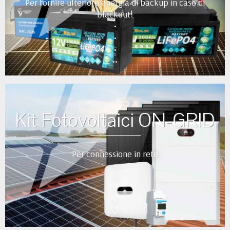
Per fornire ulteriore energia di backup in caso di
blackout!
•
•
•
••
Kit Fotovoltaici ON-GRID
Per connessione in rete
•
•
•
•
•