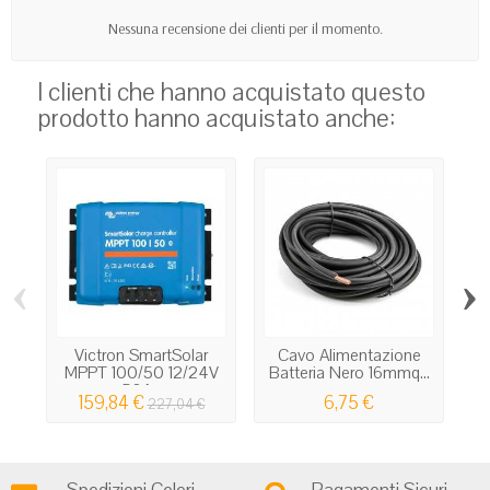
Nessuna recensione dei clienti per il momento.
I clienti che hanno acquistato questo
prodotto hanno acquistato anche:
‹
›
Victron SmartSolar
Cavo Alimentazione
Ul
MPPT 100/50 12/24V
Batteria Nero 16mmq...
50A...
159,84 €
6,75 €
227,04 €