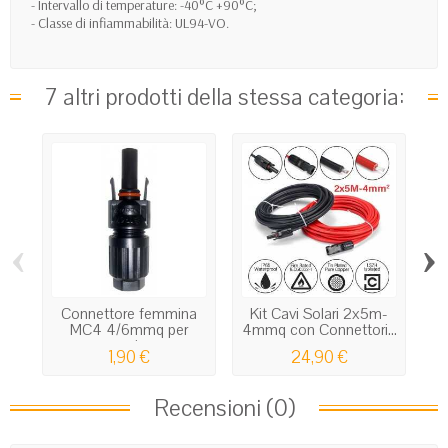
- Intervallo di temperature: -40°C +90°C;
- Classe di infiammabilità: UL94-VO.
7 altri prodotti della stessa categoria:
‹
›
Connettore femmina
Kit Cavi Solari 2x5m-
S
MC4 4/6mmq per
4mmq con Connettori...
cavi...
1,90 €
24,90 €
Recensioni (0)