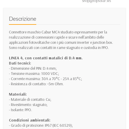
shop@topsolar.ws
Descrizione
Connettore maschio Cabur MC4 studiato espressamente per la
realizzazione di connessioni rapide e sicure nell'ambito delle
applicazioni fotovoltaiche con i più comuni inverter e junction box.
Sono realizzati con contatti in rame stagnato e custodia in PPO.
LINEA 4, con contatti matalici di D.4 mm.
Dati tecnici:
- Dimensione del PIN: D.4 mm;
- Tensione massima: 1000 VDC;
- Corrente massima: 30A a 70°C - 25A a 85°C;
- Resistenza di contatto: <5m Ohm.
Materiali:
- Materiale di contatto: Cu;
- Rivestimento: stagnato;
- Isolante: PPO.
Condizioni ambientali:
- Grado di protezione: IP67 (IEC 60529);