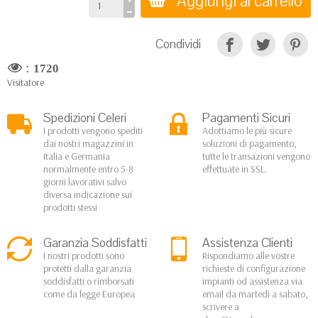
Aggiungi al carrello
Condividi
:
1720
Visitatore
Spedizioni Celeri
Pagamenti Sicuri
I prodotti vengono spediti
Adottiamo le più sicure
dai nostri magazzini in
soluzioni di pagamento,
Italia e Germania
tutte le transazioni vengono
normalmente entro 5-8
effettuate in SSL.
giorni lavorativi salvo
diversa indicazione sui
prodotti stessi
Garanzia Soddisfatti
Assistenza Clienti
I nostri prodotti sono
Rispondiamo alle vostre
protetti dalla garanzia
richieste di configurazione
soddisfatti o rimborsati
impianti od assistenza via
come da legge Europea
email da martedì a sabato,
scrivere a