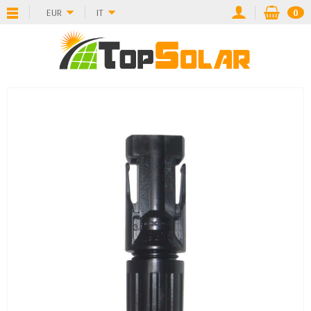
EUR
IT
0