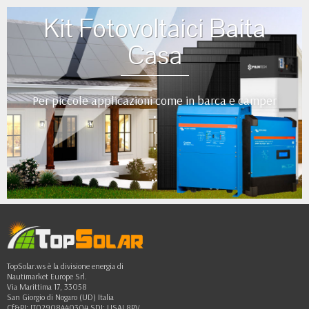
Kit Fotovoltaici Baita
Casa
Per piccole applicazioni come in barca e camper
•
•
•
•
••
TopSolar.ws è la divisione energia di
Nautimarket Europe Srl.
Via Marittima 17, 33058
San Giorgio di Nogaro (UD) Italia
Cf&PI: IT02908440304 SDI: USAL8PV