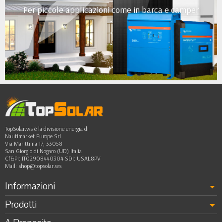
Per piccole applicazioni come in barca e camper
•
•
•
•
••
TopSolar.ws è la divisione energia di
Nautimarket Europe Srl.
Via Marittima 17, 33058
San Giorgio di Nogaro (UD) Italia
Cf&PI: IT02908440304 SDI: USAL8PV
Mail:
shop@topsolar.ws
Informazioni
Prodotti