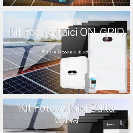
Kit Fotovoltaici ON-GRID
Per connessione in rete
•
•
•
•
•
Kit Fotovoltaici Baita
Casa