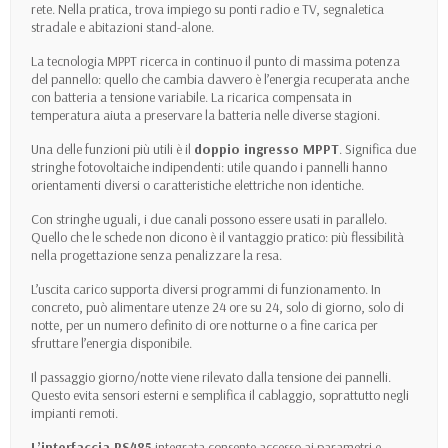
rete. Nella pratica, trova impiego su ponti radio e TV, segnaletica
stradale e abitazioni stand-alone.
La tecnologia MPPT ricerca in continuo il punto di massima potenza
del pannello: quello che cambia davvero è l’energia recuperata anche
con batteria a tensione variabile. La ricarica compensata in
temperatura aiuta a preservare la batteria nelle diverse stagioni.
Una delle funzioni più utili è il
doppio ingresso MPPT
. Significa due
stringhe fotovoltaiche indipendenti: utile quando i pannelli hanno
orientamenti diversi o caratteristiche elettriche non identiche.
Con stringhe uguali, i due canali possono essere usati in parallelo.
Quello che le schede non dicono è il vantaggio pratico: più flessibilità
nella progettazione senza penalizzare la resa.
L’uscita carico supporta diversi programmi di funzionamento. In
concreto, può alimentare utenze 24 ore su 24, solo di giorno, solo di
notte, per un numero definito di ore notturne o a fine carica per
sfruttare l’energia disponibile.
Il passaggio giorno/notte viene rilevato dalla tensione dei pannelli.
Questo evita sensori esterni e semplifica il cablaggio, soprattutto negli
impianti remoti.
L’interfaccia RS485
integrata consente accesso ai parametri e