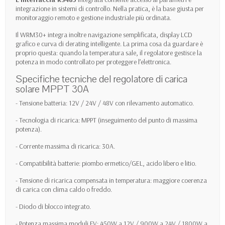
integrazione in sistemi di controllo. Nella pratica, è la base giusta per
monitoraggio remoto e gestione industriale più ordinata.
Il WRM30+ integra inoltre navigazione semplificata, display LCD
grafico e curva di derating intelligente. La prima cosa da guardare è
proprio questa: quando la temperatura sale, il regolatore gestisce la
potenza in modo controllato per proteggere l’elettronica.
Specifiche tecniche del regolatore di carica
solare MPPT 30A
- Tensione batteria: 12V / 24V / 48V con rilevamento automatico.
- Tecnologia di ricarica: MPPT (inseguimento del punto di massima
potenza).
- Corrente massima di ricarica: 30A.
- Compatibilità batterie: piombo ermetico/GEL, acido libero e litio.
- Tensione di ricarica compensata in temperatura: maggiore coerenza
di carica con clima caldo o freddo.
- Diodo di blocco integrato.
- Potenza massima moduli FV: 450W a 12V / 900W a 24V / 1800W a