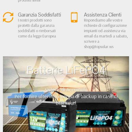
prodotti stessi
Garanzia Soddisfatti
Assistenza Clienti
I nostri prodotti sono
Rispondiamo alle vostre
protetti dalla garanzia
richieste di configurazione
soddisfatti o rimborsati
impianti od assistenza via
come da legge Europea
email da martedì a sabato,
scrivere a
shop@topsolar.ws
Batterie LiFePO4
Sistemi di Accumulo
Per fornire ulteriore energia di backup in caso di
blackout!
•
•
•
••