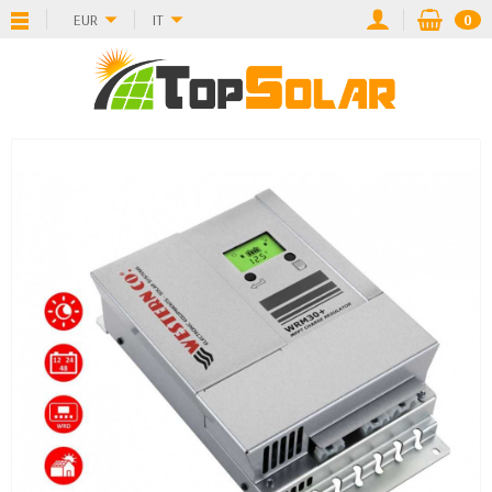
EUR
IT
0