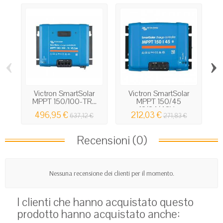
‹
›
Victron SmartSolar
Victron SmartSolar
V
MPPT 150/100-TR...
MPPT 150/45
12/24/48V...
496,95 €
212,03 €
637,12 €
271,83 €
Recensioni (0)
Nessuna recensione dei clienti per il momento.
I clienti che hanno acquistato questo
prodotto hanno acquistato anche: