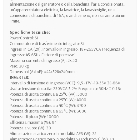
alimentazione del generatore o della banchina: l’aria condizionata,
un’apparecchiatura elettrica, la lavatrice, la lavastoviglie, una
connessione di banchina di 16A, o anche meno, non saranno più un
limite.
Specifiche tecniche:
PowerControl: Si
Commutatore di trasferimento integrato: Si
Ingressi in CA (2X): Intervallo in ingresso: 187-265VCA Frequenza di
ingresso: 45-65Hz Fattore di potenza:1
Massima corrente di ingresso (A): 2x 50
Peso: 30 kg
Dimensioni (AxLxP): 444x328x240mm
INVERTER:
Intervallo di tensione di ingresso (VCC): 9,5 -17V -19-33V 38-66V
Uscita: tensione di uscita: 230VCA ± 2% Frequenza: 50Hz ± 0.1%
Potenza di uscita continua a 25°C (VA): 5000
Potenza di uscita continua a 25°C (W): 4000
Potenza di uscita continua a 40°C (W): 3700
Potenza di uscita continua a 65°C (W): 3000
Potenza di picco (W): 10000
Efficienza massima (%): 94
Potenza a vuoto (W): 30
Alimentazione carico zero in modalità AES (W): 25
Alimentazione carico zero in modalità Search (trova) (W): 10