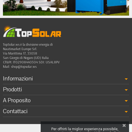
•
••
TopSolar.ws è la divisione energia di
Nautimarket Europe Srl.
Via Marittima 17, 33058
San Giorgio di Nogaro (UD) Italia
Cf&PI: IT02908440304 SDI: USAL8PV
Mail:
shop@topsolar.ws
Informazioni
Prodotti
A Proposito
Contattaci
Per offrirti la miglior esperienza possibile,