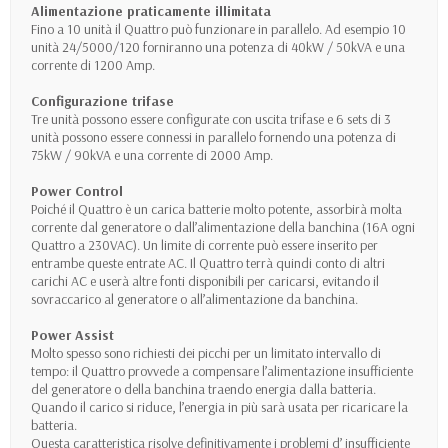
Alimentazione praticamente illimitata
Fino a 10 unità il Quattro può funzionare in parallelo. Ad esempio 10
unità 24/5000/120 forniranno una potenza di 40kW / 50kVA e una
corrente di 1200 Amp.
Configurazione trifase
Tre unità possono essere configurate con uscita trifase e 6 sets di 3
unità possono essere connessi in parallelo fornendo una potenza di
75kW / 90kVA e una corrente di 2000 Amp.
Power Control
Poiché il Quattro è un carica batterie molto potente, assorbirà molta
corrente dal generatore o dall’alimentazione della banchina (16A ogni
Quattro a 230VAC). Un limite di corrente può essere inserito per
entrambe queste entrate AC. Il Quattro terrà quindi conto di altri
carichi AC e userà altre fonti disponibili per caricarsi, evitando il
sovraccarico al generatore o all’alimentazione da banchina.
Power Assist
Molto spesso sono richiesti dei picchi per un limitato intervallo di
tempo: il Quattro provvede a compensare l’alimentazione insufficiente
del generatore o della banchina traendo energia dalla batteria.
Quando il carico si riduce, l’energia in più sarà usata per ricaricare la
batteria.
Questa caratteristica risolve definitivamente i problemi d’ insufficiente