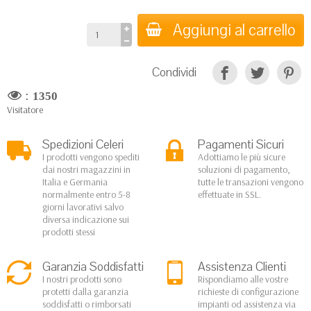
Aggiungi al carrello
Condividi
:
1350
Visitatore
Spedizioni Celeri
Pagamenti Sicuri
I prodotti vengono spediti
Adottiamo le più sicure
dai nostri magazzini in
soluzioni di pagamento,
Italia e Germania
tutte le transazioni vengono
normalmente entro 5-8
effettuate in SSL.
giorni lavorativi salvo
diversa indicazione sui
prodotti stessi
Garanzia Soddisfatti
Assistenza Clienti
I nostri prodotti sono
Rispondiamo alle vostre
protetti dalla garanzia
richieste di configurazione
soddisfatti o rimborsati
impianti od assistenza via