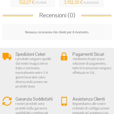
132,27 €
3.192,30 €
171,78 €
4.313,92 €
Recensioni (0)
Nessuna recensione dei clienti per il momento.
Spedizioni Celeri
Pagamenti Sicuri
I prodotti vengono spediti
Adottiamo le più sicure
dai nostri magazzini in
soluzioni di pagamento,
Italia e Germania
tutte le transazioni vengono
normalmente entro 5-8
effettuate in SSL.
giorni lavorativi salvo
diversa indicazione sui
prodotti stessi
Garanzia Soddisfatti
Assistenza Clienti
I nostri prodotti sono
Rispondiamo alle vostre
protetti dalla garanzia
richieste di configurazione
soddisfatti o rimborsati
impianti od assistenza via