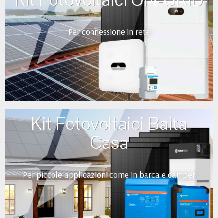
Per connessione in rete
•
•
•
•
•
Kit Fotovoltaici Baita
Casa
Per piccole applicazioni come in barca e camper
•
•
•