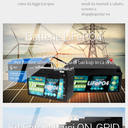
come da legge Europea
email da martedì a sabato,
scrivere a
shop@topsolar.ws
Batterie LiFePO4
Sistemi di Accumulo
Per fornire ulteriore energia di backup in caso di
blackout!
•
•
•
••
Kit Fotovoltaici ON-GRID