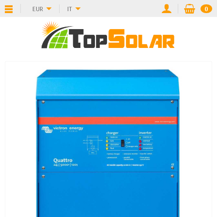
EUR
IT
0