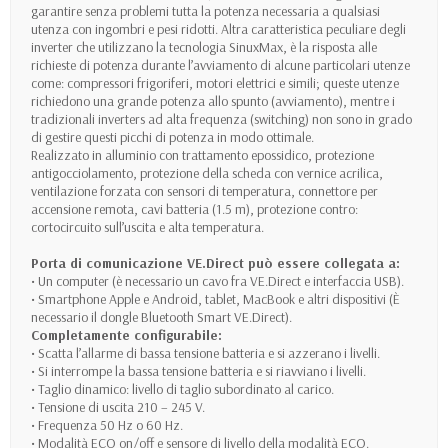
garantire senza problemi tutta la potenza necessaria a qualsiasi
utenza con ingombri e pesi ridotti. Altra caratteristica peculiare degli
inverter che utilizzano la tecnologia SinuxMax, è la risposta alle
richieste di potenza durante l’avviamento di alcune particolari utenze
come: compressori frigoriferi, motori elettrici e simili; queste utenze
richiedono una grande potenza allo spunto (avviamento), mentre i
tradizionali inverters ad alta frequenza (switching) non sono in grado
di gestire questi picchi di potenza in modo ottimale.
Realizzato in alluminio con trattamento epossidico, protezione
antigocciolamento, protezione della scheda con vernice acrilica,
ventilazione forzata con sensori di temperatura, connettore per
accensione remota, cavi batteria (1.5 m), protezione contro:
cortocircuito sull’uscita e alta temperatura.
Porta di comunicazione VE.Direct può essere collegata a:
• Un computer (è necessario un cavo fra VE.Direct e interfaccia USB).
• Smartphone Apple e Android, tablet, MacBook e altri dispositivi (È
necessario il dongle Bluetooth Smart VE.Direct).
Completamente configurabile:
• Scatta l’allarme di bassa tensione batteria e si azzerano i livelli.
• Si interrompe la bassa tensione batteria e si riavviano i livelli.
• Taglio dinamico: livello di taglio subordinato al carico.
• Tensione di uscita 210 – 245 V.
• Frequenza 50 Hz o 60 Hz.
• Modalità ECO on/off e sensore di livello della modalità ECO.