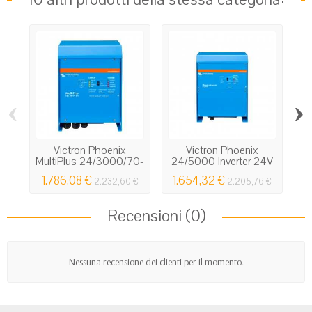
‹
›
Victron Phoenix
Victron Phoenix
MultiPlus 24/3000/70-
24/5000 Inverter 24V
2
50...
5000W...
1.786,08 €
1.654,32 €
2.232,60 €
2.205,76 €
Recensioni (0)
Nessuna recensione dei clienti per il momento.