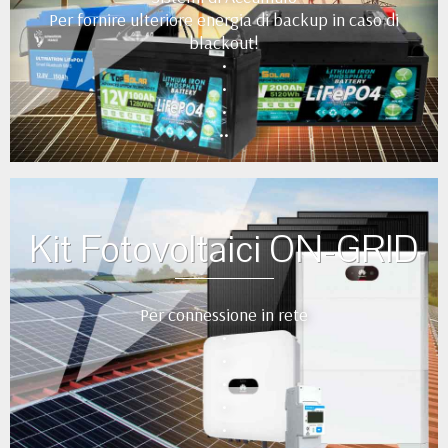
Per fornire ulteriore energia di backup in caso di
blackout!
•
•
•
••
Kit Fotovoltaici ON-GRID
Per connessione in rete
•
•
•
•
•