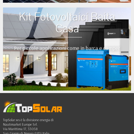
Kit Fotovoltaici Baita
Casa
Per piccole applicazioni come in barca e camper
•
•
•
•
••
TopSolar.ws è la divisione energia di
Nautimarket Europe Srl.
Via Marittima 17, 33058
San Giorgio di Nogaro (UD) Italia