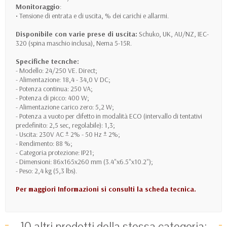
Monitoraggio
:
• Tensione di entrata e di uscita, % dei carichi e allarmi.
Disponibile con varie prese di uscita:
Schuko, UK, AU/NZ, IEC-
320 (spina maschio inclusa), Nema 5-15R.
Specifiche tecnche:
- Modello: 24/250 VE. Direct;
- Alimentazione: 18,4 - 34,0 V DC;
- Potenza continua: 250 VA;
- Potenza di picco: 400 W;
- Alimentazione carico zero: 5,2 W;
- Potenza a vuoto per difetto in modalità ECO (intervallo di tentativi
predefinito: 2,5 sec, regolabile): 1,3;
- Uscita: 230V AC ± 2% - 50 Hz ± 2%;
- Rendimento: 88 %;
- Categoria protezione: IP21;
- Dimensioni: 86x165x260 mm (3.4"x6.5"x10.2");
- Peso: 2,4 kg (5,3 lbs).
Per maggiori Informazioni si consulti la scheda tecnica.
10 altri prodotti della stessa categoria: