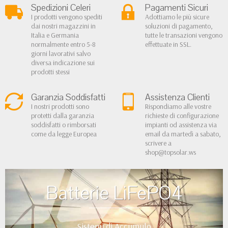
Spedizioni Celeri
Pagamenti Sicuri
I prodotti vengono spediti
Adottiamo le più sicure
dai nostri magazzini in
soluzioni di pagamento,
Italia e Germania
tutte le transazioni vengono
normalmente entro 5-8
effettuate in SSL.
giorni lavorativi salvo
diversa indicazione sui
prodotti stessi
Garanzia Soddisfatti
Assistenza Clienti
I nostri prodotti sono
Rispondiamo alle vostre
protetti dalla garanzia
richieste di configurazione
soddisfatti o rimborsati
impianti od assistenza via
come da legge Europea
email da martedì a sabato,
scrivere a
shop@topsolar.ws
Batterie LiFePO4
Sistemi di Accumulo