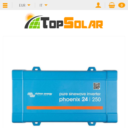
EUR
IT
0