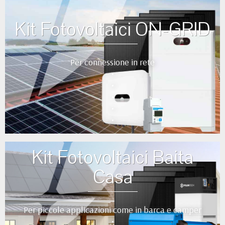
Kit Fotovoltaici ON-GRID
Per connessione in rete
•
•
•
•
•
Kit Fotovoltaici Baita
Casa
Per piccole applicazioni come in barca e camper
•