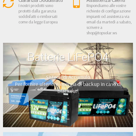
Garanzia Soddisfatti
Assistenza Clienti
I nostri prodotti sono
Rispondiamo alle vostre
protetti dalla garanzia
richieste di configurazione
soddisfatti o rimborsati
impianti od assistenza via
come da legge Europea
email da martedì a sabato,
scrivere a
shop@topsolar.ws
Batterie LiFePO4
Sistemi di Accumulo
Per fornire ulteriore energia di backup in caso di
blackout!
•
•
•
••