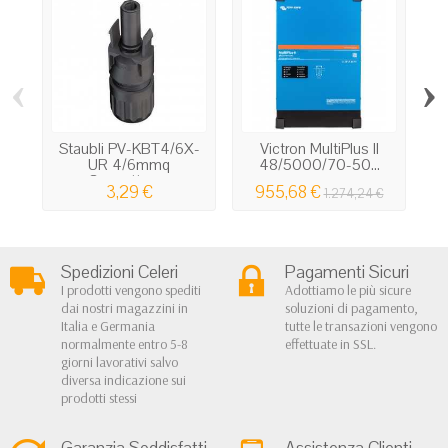
‹
›
Staubli PV-KBT4/6X-
Victron MultiPlus II
S
UR 4/6mmq
48/5000/70-50...
Connettore...
3,29 €
955,68 €
1.274,24 €
Spedizioni Celeri
Pagamenti Sicuri
I prodotti vengono spediti
Adottiamo le più sicure
dai nostri magazzini in
soluzioni di pagamento,
Italia e Germania
tutte le transazioni vengono
normalmente entro 5-8
effettuate in SSL.
giorni lavorativi salvo
diversa indicazione sui
prodotti stessi