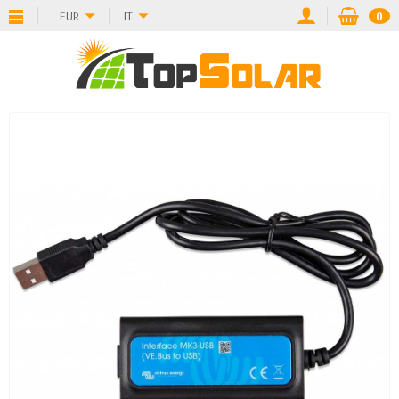
EUR
IT
0