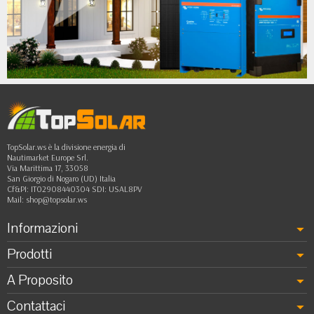
•
•
•
••
TopSolar.ws è la divisione energia di
Nautimarket Europe Srl.
Via Marittima 17, 33058
San Giorgio di Nogaro (UD) Italia
Cf&PI: IT02908440304 SDI: USAL8PV
Mail:
shop@topsolar.ws
Informazioni
Prodotti
A Proposito
Contattaci