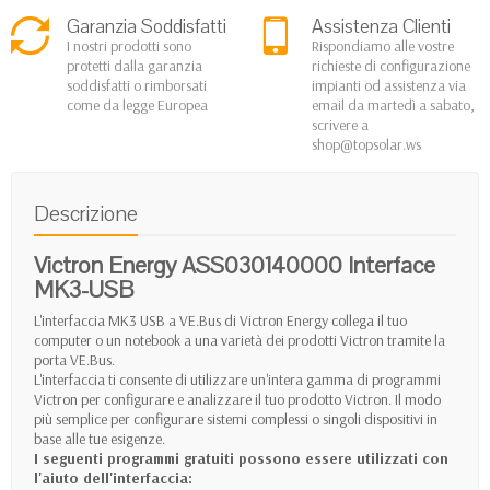
Garanzia Soddisfatti
Assistenza Clienti
I nostri prodotti sono
Rispondiamo alle vostre
protetti dalla garanzia
richieste di configurazione
soddisfatti o rimborsati
impianti od assistenza via
come da legge Europea
email da martedì a sabato,
scrivere a
shop@topsolar.ws
Descrizione
Victron Energy ASS030140000 Interface
MK3-USB
L'interfaccia MK3 USB a VE.Bus di Victron Energy collega il tuo
computer o un notebook a una varietà dei prodotti Victron tramite la
porta VE.Bus.
L'interfaccia ti consente di utilizzare un'intera gamma di programmi
Victron per configurare e analizzare il tuo prodotto Victron. Il modo
più semplice per configurare sistemi complessi o singoli dispositivi in ​​
base alle tue esigenze.
I seguenti programmi gratuiti possono essere utilizzati con
l'aiuto dell'interfaccia: