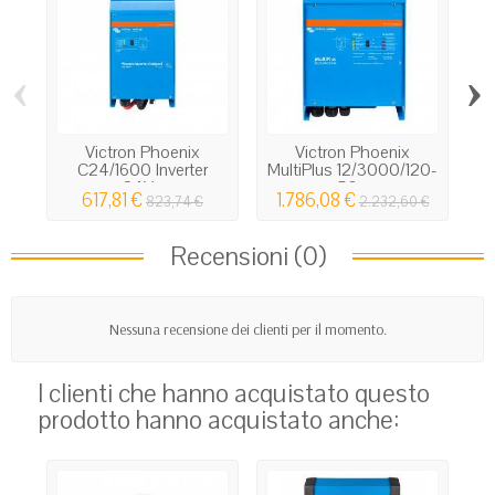
‹
›
Victron Phoenix
Victron Phoenix
C24/1600 Inverter
MultiPlus 12/3000/120-
24V...
50...
617,81 €
1.786,08 €
823,74 €
2.232,60 €
Recensioni (0)
Nessuna recensione dei clienti per il momento.
I clienti che hanno acquistato questo
prodotto hanno acquistato anche: