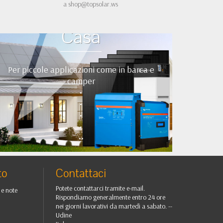
a
shop@topsolar.ws
Kit Fotovoltaici Baita
Casa
Per piccole applicazioni come in barca e
camper
•
•
•
•
••
to
Contattaci
Potete contattarci tramite e-mail.
 e note
Rispondiamo generalmente entro 24 ore
nei giorni lavorativi da martedì a sabato. --
Udine