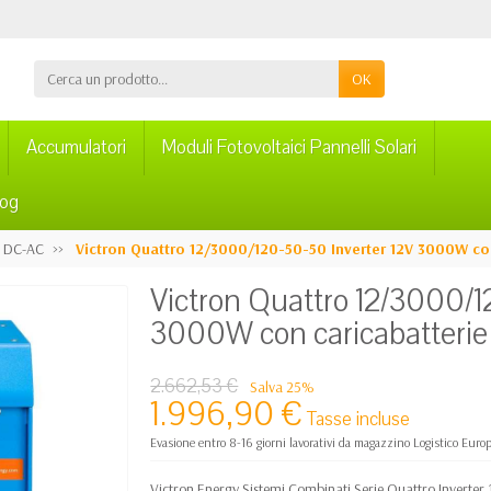
OK
Accumulatori
Moduli Fotovoltaici Pannelli Solari
log
r DC-AC
Victron Quattro 12/3000/120-50-50 Inverter 12V 3000W con
Victron Quattro 12/3000/1
3000W con caricabatterie
2.662,53 €
Salva 25%
1.996,90 €
Tasse incluse
Evasione entro 8-16 giorni lavorativi da magazzino Logistico Euro
Victron Energy Sistemi Combinati Serie Quattro Inverte