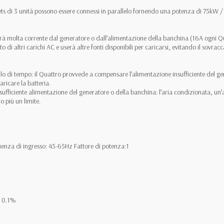
 sets di 3 unità possono essere connessi in parallelo fornendo una potenza di 75k
birà molta corrente dal generatore o dall’alimentazione della banchina (16A ogni Qu
 di altri carichi AC e userà altre fonti disponibili per caricarsi, evitando il sovra
vallo di tempo: il Quattro provvede a compensare l’alimentazione insufficiente del g
aricare la batteria.
nsufficiente alimentazione del generatore o della banchina: l’aria condizionata, un’a
 più un limite.
quenza di ingresso: 45-65Hz Fattore di potenza:1
± 0.1%