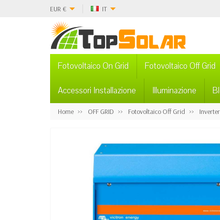
EUR
€
IT
Fotovoltaico On Grid
Fotovoltaico Off Grid
Accessori Installazione
Illuminazione
B
Home
OFF GRID
Fotovoltaico Off Grid
Inverte