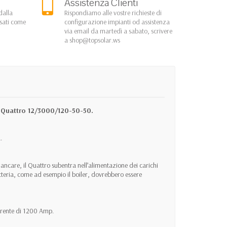
Assistenza Clienti
dalla
Rispondiamo alle vostre richieste di
rsati come
configurazione impianti od assistenza
via email da martedì a sabato, scrivere
a
shop@topsolar.ws
e Quattro 12/3000/120-50-50.
.
mancare, il Quattro subentra nell’alimentazione dei carichi
tteria, come ad esempio il boiler, dovrebbero essere
rrente di 1200 Amp.