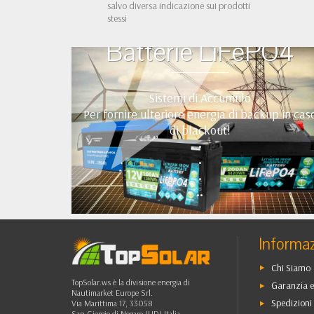
salvo diversa indicazione sui prodotti
stessi
Batterie LiFePO4
Sistemi di Accumulo
Per fornire ulteriore energia di backup in cas
di blackout!
•
•
•
••
Informaz
Chi Siamo
TopSolar.ws è la divisione energia di
Garanzia e
Nautimarket Europe Srl.
Spedizioni 
Via Marittima 17, 33058
San Giorgio di Nogaro (UD) Italia