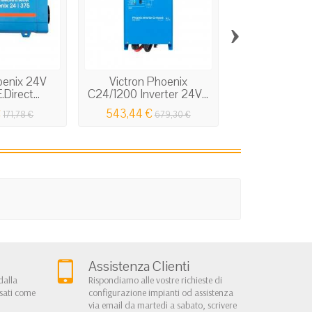
›
oenix 24V
Victron Phoenix
Victron Pho
Direct...
C24/1200 Inverter 24V...
800VA VE.Di
€
543,44 €
263,52 €
171,78 €
679,30 €
Assistenza Clienti
dalla
Rispondiamo alle vostre richieste di
rsati come
configurazione impianti od assistenza
via email da martedì a sabato, scrivere