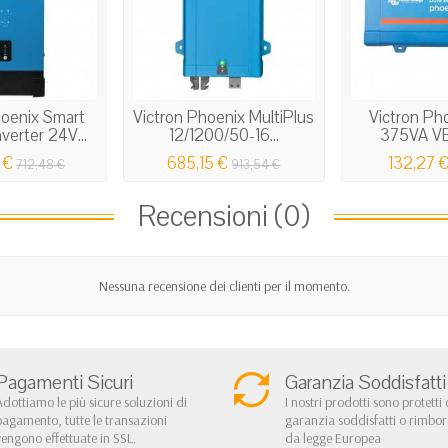
hoenix Smart
Victron Phoenix MultiPlus
Victron Ph
verter 24V...
12/1200/50-16...
375VA VE.
 €
685,15 €
132,27 
712,48 €
913,54 €
Recensioni (0)
Nessuna recensione dei clienti per il momento.
Pagamenti Sicuri
Garanzia Soddisfatti
Adottiamo le più sicure soluzioni di
I nostri prodotti sono protetti 
pagamento, tutte le transazioni
garanzia soddisfatti o rimbo
vengono effettuate in SSL.
da legge Europea