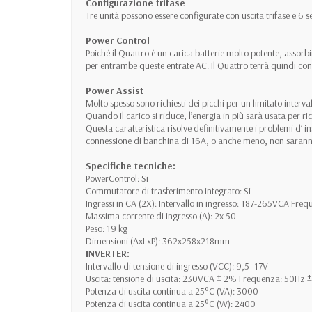
Configurazione trifase
Tre unità possono essere configurate con uscita trifase e 6
Power Control
Poiché il Quattro è un carica batterie molto potente, assor
per entrambe queste entrate AC. Il Quattro terrà quindi conto
Power Assist
Molto spesso sono richiesti dei picchi per un limitato inter
Quando il carico si riduce, l’energia in più sarà usata per ric
Questa caratteristica risolve definitivamente i problemi d’ i
connessione di banchina di 16A, o anche meno, non saranno
Specifiche tecniche:
PowerControl: Si
Commutatore di trasferimento integrato: Si
Ingressi in CA (2X): Intervallo in ingresso: 187-265VCA Fre
Massima corrente di ingresso (A): 2x 50
Peso: 19 kg
Dimensioni (AxLxP): 362x258x218mm
INVERTER:
Intervallo di tensione di ingresso (VCC): 9,5 -17V
Uscita: tensione di uscita: 230VCA ± 2% Frequenza: 50Hz 
Potenza di uscita continua a 25°C (VA): 3000
Potenza di uscita continua a 25°C (W): 2400