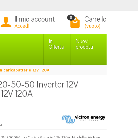
Il mio account
Carrello
0
Accedi
(vuoto)
In
Nuovi
Offerta
prodotti
 caricabatterie 12V 120A
20-50-50 Inverter 12V
 12V 120A
pa
r 12V 3000W con Carica Batterie 12V 120A. Modello: Victron