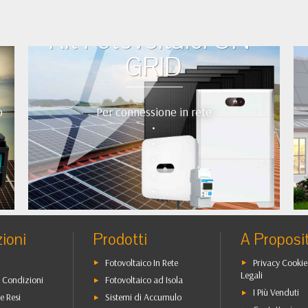
Kit Fotovoltaici ON-
GRID
o
Per connessione in rete
•
•
•
•
•
ioni
Prodotti
A Proposi
Fotovoltaico In Rete
Privacy Cookie
Legali
 Condizioni
Fotovoltaico ad Isola
I Più Venduti
e Resi
Sistemi di Accumulo