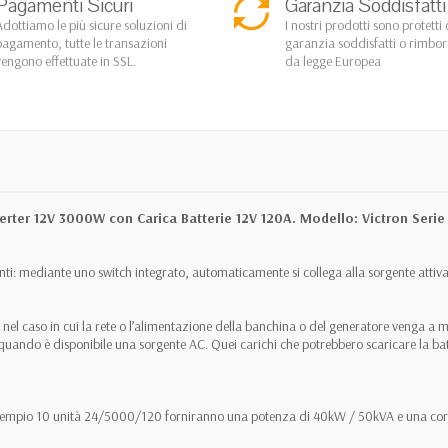
Pagamenti Sicuri
Garanzia Soddisfatti
Adottiamo le più sicure soluzioni di
I nostri prodotti sono protetti 
pagamento, tutte le transazioni
garanzia soddisfatti o rimbo
vengono effettuate in SSL.
da legge Europea
verter 12V 3000W con Carica Batterie 12V 120A. Modello: Victron Seri
nti: mediante uno switch integrato, automaticamente si collega alla sorgente attiva
: nel caso in cui la rete o l’alimentazione della banchina o del generatore venga a 
o quando è disponibile una sorgente AC. Quei carichi che potrebbero scaricare la ba
Ad esempio 10 unità 24/5000/120 forniranno una potenza di 40kW / 50kVA e una co