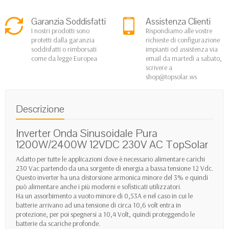
Garanzia Soddisfatti
Assistenza Clienti
I nostri prodotti sono
Rispondiamo alle vostre
protetti dalla garanzia
richieste di configurazione
soddisfatti o rimborsati
impianti od assistenza via
come da legge Europea
email da martedì a sabato,
scrivere a
shop@topsolar.ws
Descrizione
Inverter Onda Sinusoidale Pura
1200W/2400W 12VDC 230V AC TopSolar
Adatto per tutte le applicazioni dove è necessario alimentare carichi
230 Vac partendo da una sorgente di energia a bassa tensione 12 Vdc.
Questo inverter ha una distorsione armonica minore del 3% e quindi
può alimentare anche i più moderni e sofisticati utilizzatori.
Ha un assorbimento a vuoto minore di 0,53A e nel caso in cui le
batterie arrivano ad una tensione di circa 10,6 volt entra in
protezione, per poi spegnersi a 10,4 Volt, quindi proteggendo le
batterie da scariche profonde.