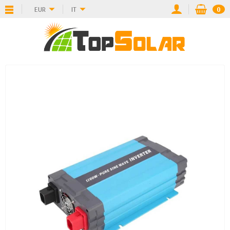
EUR
IT
0