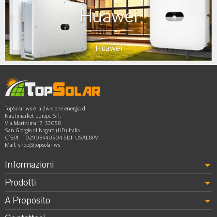
Huawei
Huawei
TopSolar.ws è la divisione energia di
Nautimarket Europe Srl.
Via Marittima 17, 33058
San Giorgio di Nogaro (UD) Italia
Cf&PI: IT02908440304 SDI: USAL8PV
Mail:
shop@topsolar.ws
Informazioni
Prodotti
A Proposito