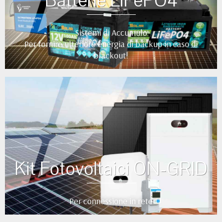
Batterie LiFePO4
Sistemi di Accumulo
Per fornire ulteriore energia di backup in caso di
blackout!
Kit Fotovoltaici ON-GRID
Per connessione in rete