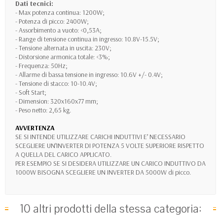
Dati tecnici:
- Max potenza continua: 1200W;
- Potenza di picco: 2400W;
- Assorbimento a vuoto: <0,53A;
- Range di tensione continua in ingresso: 10.8V-15.5V;
- Tensione alternata in uscita: 230V;
- Distorsione armonica totale: <3%;
- Frequenza: 50Hz;
- Allarme di bassa tensione in ingresso: 10.6V +/- 0.4V;
- Tensione di stacco: 10-10.4V;
- Soft Start;
- Dimension: 320x160x77 mm;
- Peso netto: 2,65 kg.
AVVERTENZA
SE SI INTENDE UTILIZZARE CARICHI INDUTTIVI E’ NECESSARIO
SCEGLIERE UN’INVERTER DI POTENZA 5 VOLTE SUPERIORE RISPETTO
A QUELLA DEL CARICO APPLICATO.
PER ESEMPIO SE SI DESIDERA UTILIZZARE UN CARICO INDUTTIVO DA
1000W BISOGNA SCEGLIERE UN INVERTER DA 5000W di picco.
10 altri prodotti della stessa categoria: