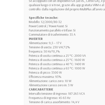
Se accoppiato con un dispositivo GX (ad es., Cerbo GX), è poss
qualsiasi luogo ci si trovi, grazie alla app gratuita VRM e al 
controllo: dalla regolazione del proprio MultiPlus all'avvio
Specifiche tecnche:
Modello: 12/2000/80-32
PowerControl / PowerAssist: Sì
Funzionamento parallelo e trifase: Sì
Commutatore di trasferimento: 35 A
INVERTER
Alimentazione: 9,5 – 17 V
Tensione di usicta: 230 VAC±2%
frequenza: 50 Hz±0,1%
Potenza di uscita continua a 25 ºC: 2000 VA
Potenza di uscita continua a 25 ºC: 1600 W
Potenza di uscita continua a 40 ºC: 1400 W
Potenza di uscita continua a 65 ºC: 1000 W
Potenza di picco: 3500 W
Efficienza massima: 93%
Alimentazione: carico zero: 10 W
Alimentazione caroco zero in: 3 W
CARICABATTERIE
Intervallo tensione di ingresso: 187-265 VCA
Frequenza di ingresso: 45-65 Hz
Tensione di carica assorbimento: 14,4 V