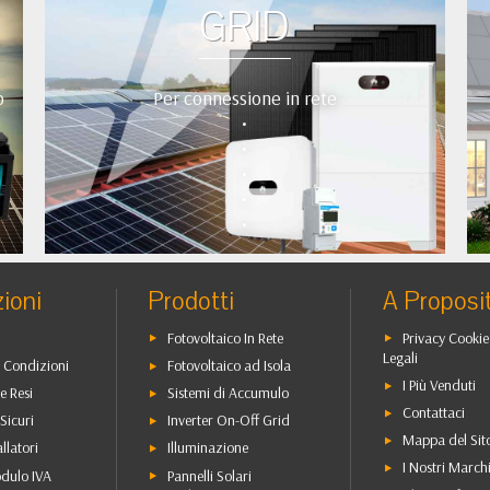
GRID
o
Per connessione in rete
•
•
•
•
•
ioni
Prodotti
A Proposi
Fotovoltaico In Rete
Privacy Cookie
Legali
 Condizioni
Fotovoltaico ad Isola
I Più Venduti
e Resi
Sistemi di Accumulo
Contattaci
Sicuri
Inverter On-Off Grid
Mappa del Sit
allatori
Illuminazione
I Nostri March
dulo IVA
Pannelli Solari