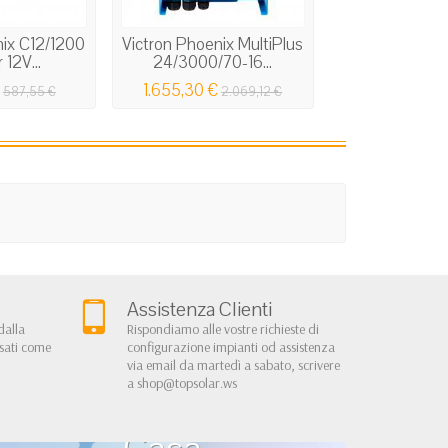
nix C12/1200
Victron Phoenix MultiPlus
Victron Phoen
 12V...
24/3000/70-16...
VE.Direct 24V
1.655,30 €
263,52 €
587,55 €
2.069,12 €
Assistenza Clienti
dalla
Rispondiamo alle vostre richieste di
rsati come
configurazione impianti od assistenza
via email da martedì a sabato, scrivere
a
shop@topsolar.ws
Kit Fotovoltaici Baita