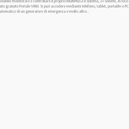
ibile monitorare e controllare il proprio MultiPlus e il sistema, o i sistemi, in loc
sito gratuito Portale VRM. Si può accedere mediante telefono, tablet, portatile o PC co
 automatico di un generatore di emergenza e molto altro...