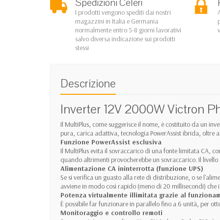
Spedizioni Celeri
I prodotti vengono spediti dai nostri
magazzini in Italia e Germania
normalmente entro 5-8 giorni lavorativi
salvo diversa indicazione sui prodotti
stessi
Descrizione
Inverter 12V 2000W Victron Ph
Il MultiPlus, come suggerisce il nome, è costituito da un i
pura, carica adattiva, tecnologia PowerAssist ibrida, oltre a 
Funzione PowerAssist esclusiva
Il MultiPlus evita il sovraccarico di una fonte limitata CA,
quando altrimenti provocherebbe un sovraccarico. Il livello 
Alimentazione CA ininterrotta (funzione UPS)
Se si verifica un guasto alla rete di distribuzione, o se l'al
avviene in modo così rapido (meno di 20 millisecondi) che i
Potenza virtualmente illimitata grazie al funziona
È possibile far funzionare in parallelo fino a 6 unità, per o
Monitoraggio e controllo remoti