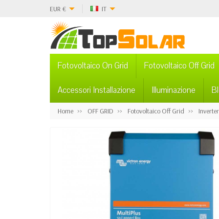
EUR
€
IT
Fotovoltaico On Grid
Fotovoltaico Off Grid
Accessori Installazione
Illuminazione
B
Home
OFF GRID
Fotovoltaico Off Grid
Inverte