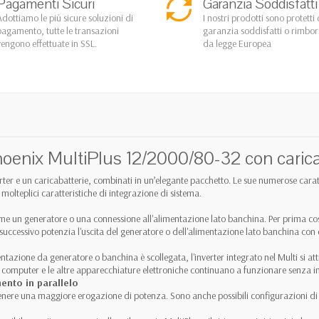
Pagamenti Sicuri
Garanzia Soddisfatti
Adottiamo le più sicure soluzioni di
I nostri prodotti sono protetti 
pagamento, tutte le transazioni
garanzia soddisfatti o rimbo
vengono effettuate in SSL.
da legge Europea
oenix MultiPlus 12/2000/80-32 con carica
nverter e un caricabatterie, combinati in un’elegante pacchetto. Le sue numerose ca
molteplici caratteristiche di integrazione di sistema.
 come un generatore o una connessione all'alimentazione lato banchina. Per prima co
successivo potenzia l'uscita del generatore o dell'alimentazione lato banchina con 
imentazione da generatore o banchina è scollegata, l'inverter integrato nel Multi si a
 computer e le altre apparecchiature elettroniche continuano a funzionare senza in
mento in parallelo
ttenere una maggiore erogazione di potenza. Sono anche possibili configurazioni di u