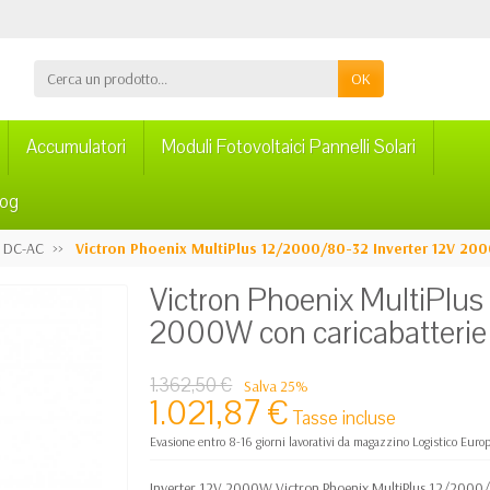
OK
Accumulatori
Moduli Fotovoltaici Pannelli Solari
log
r DC-AC
Victron Phoenix MultiPlus 12/2000/80-32 Inverter 12V 200
Victron Phoenix MultiPlus
2000W con caricabatterie
1.362,50 €
Salva 25%
1.021,87 €
Tasse incluse
Evasione entro 8-16 giorni lavorativi da magazzino Logistico Euro
Inverter 12V 2000W Victron Phoenix MultiPlus 12/2000/8