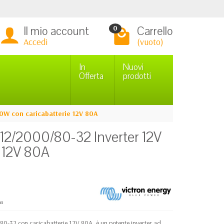
Il mio account
Carrello
0
Accedi
(vuoto)
In
Nuovi
Offerta
prodotti
0W con caricabatterie 12V 80A
 12/2000/80-32 Inverter 12V
 12V 80A
pa
0-32 con caricabatterie 12V 80A, è un potente inverter ad