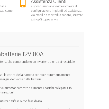
Assistenza Clienti
dalla
Rispondiamo alle vostre richieste di
rsati come
configurazione impianti od assistenza
via email da martedì a sabato, scrivere
a
shop@topsolar.ws
batterie 12V 80A
ratteristiche comprendono un inverter ad onda sinusoidale
sa, la carica della batteria si riduce automaticamente
energia derivante dalla batteria.
ttiva automaticamente e alimenta i carichi collegati. Ciò
terruzioni.
tilizzo trifase o con fase divisa.