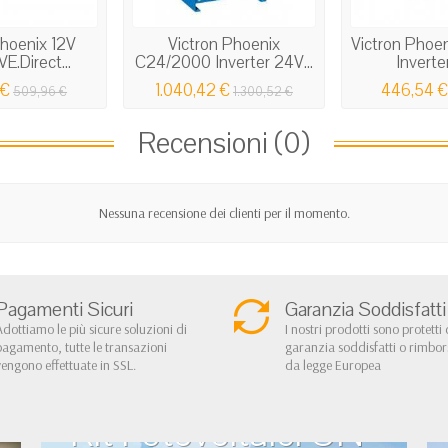
Phoenix 12V
Victron Phoenix
Victron Phoe
E.Direct...
C24/2000 Inverter 24V...
Inverter
 €
1.040,42 €
446,54 €
509,96 €
1.300,52 €
Recensioni (0)
Nessuna recensione dei clienti per il momento.
Pagamenti Sicuri
Garanzia Soddisfatti
Adottiamo le più sicure soluzioni di
I nostri prodotti sono protetti 
pagamento, tutte le transazioni
garanzia soddisfatti o rimbo
vengono effettuate in SSL.
da legge Europea
Kit Fotovoltaici ON-