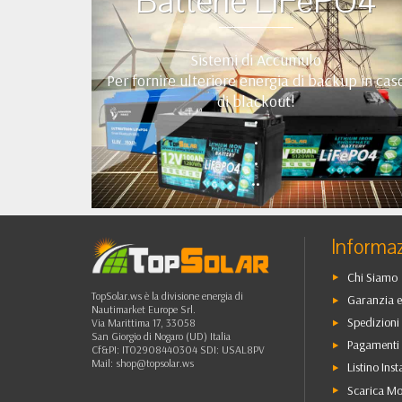
Batterie LiFePO4
Sistemi di Accumulo
Per fornire ulteriore energia di backup in cas
di blackout!
•
•
•
••
Informaz
Chi Siamo
TopSolar.ws è la divisione energia di
Garanzia e
Nautimarket Europe Srl.
Spedizioni 
Via Marittima 17, 33058
San Giorgio di Nogaro (UD) Italia
Pagamenti 
Cf&PI: IT02908440304 SDI: USAL8PV
Mail:
shop@topsolar.ws
Listino Inst
Scarica Mo