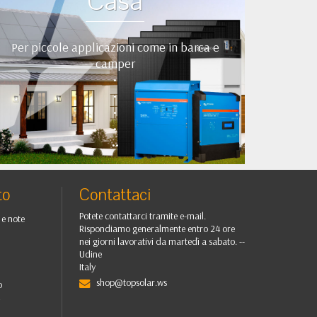
Casa
Per piccole applicazioni come in barca e
camper
•
•
•
•
••
to
Contattaci
Potete contattarci tramite e-mail.
 e note
Rispondiamo generalmente entro 24 ore
nei giorni lavorativi da martedì a sabato. --
Udine
Italy
shop@topsolar.ws
o
i