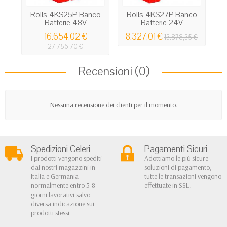
Rolls 4KS25P Banco
Rolls 4KS27P Banco
Batterie 48V
Batterie 24V
91.39kWh...
49.42kWh...
16.654,02 €
8.327,01 €
5
13.878,35 €
27.756,70 €
Recensioni (0)
Nessuna recensione dei clienti per il momento.
Spedizioni Celeri
Pagamenti Sicuri
I prodotti vengono spediti
Adottiamo le più sicure
dai nostri magazzini in
soluzioni di pagamento,
Italia e Germania
tutte le transazioni vengono
normalmente entro 5-8
effettuate in SSL.
giorni lavorativi salvo
diversa indicazione sui
prodotti stessi