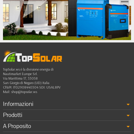
•
•
•
•
••
TopSolar.ws è la divisione energia di
Nautimarket Europe Srl.
Via Marittima 17, 33058
San Giorgio di Nogaro (UD) Italia
Cf&PI: IT02908440304 SDI: USAL8PV
Mail:
shop@topsolar.ws
Informazioni
Prodotti
A Proposito