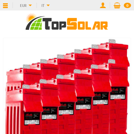
EUR
IT
0