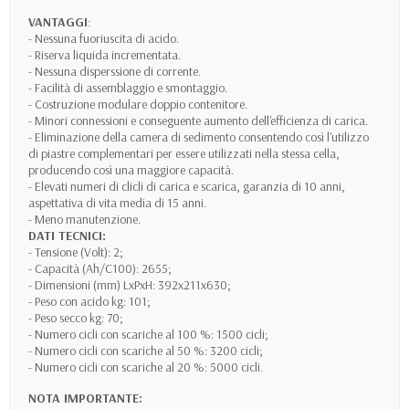
VANTAGGI
:
- Nessuna fuoriuscita di acido.
- Riserva liquida incrementata.
- Nessuna disperssione di corrente.
- Facilità di assemblaggio e smontaggio.
- Costruzione modulare doppio contenitore.
- Minori connessioni e conseguente aumento dell'efficienza di carica.
- Eliminazione della camera di sedimento consentendo così l'utilizzo
di piastre complementari per essere utilizzati nella stessa cella,
producendo così una maggiore capacità.
- Elevati numeri di clicli di carica e scarica, garanzia di 10 anni,
aspettativa di vita media di 15 anni.
- Meno manutenzione.
DATI TECNICI:
- Tensione (Volt): 2;
- Capacità (Ah/C100): 2655;
- Dimensioni (mm) LxPxH: 392x211x630;
- Peso con acido kg: 101;
- Peso secco kg: 70;
- Numero cicli con scariche al 100 %: 1500 cicli;
- Numero cicli con scariche al 50 %: 3200 cicli;
- Numero cicli con scariche al 20 %: 5000 cicli.
NOTA IMPORTANTE: