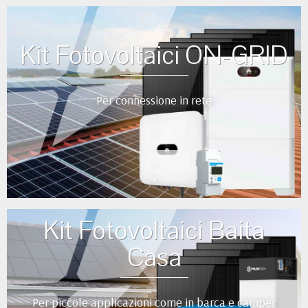
Kit Fotovoltaici ON-GRID
Per connessione in rete
•
•
•
•
•
Kit Fotovoltaici Baita
Casa
Per piccole applicazioni come in barca e camper