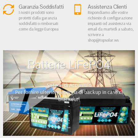
Garanzia Soddisfatti
Assistenza Clienti
I nostri prodotti sono
Rispondiamo alle vostre
protetti dalla garanzia
richieste di configurazione
soddisfatti o rimborsati
impianti od assistenza via
come da legge Europea
email da martedì a sabato,
scrivere a
shop@topsolar.ws
Batterie LiFePO4
Sistemi di Accumulo
Per fornire ulteriore energia di backup in caso di
blackout!
•
•
•
••