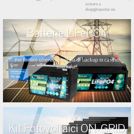
scrivere a
shop@topsolar.ws
Batterie LiFePO4
Sistemi di Accumulo
Per fornire ulteriore energia di backup in caso di
blackout!
•
•
•
••
Kit Fotovoltaici ON-GRID