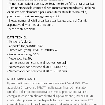
- Minori connessioni e conseguente aumento dell'efficienza di carica.
- Eliminazione della camera di sedimento consentendo così l'utilizzo
di piastre complementari per essere utilizzati nella stessa cella,
producendo così una maggiore capacità.
- Elevati numeri di clicli di carica e scarica, garanzia di 7 anni,
aspettativa di vita media di 15 anni.
- Meno manutenzione.
DATI TECNICI:
- Tensione (Volt): 2;
- Capacità (Ah/C100): 1452;
- Dimensioni (mm) LxPxH: 318x181x432;
- Peso con acido kg: 54.5;
- Peso secco kg: 39;
- Numero cicli con scariche al 100 %: 490 cicli;
- Numero cicli con scariche al 50 %: 1400 cicli;
- Numero cicli con scariche al 20 %: 2000 cicli.
NOTA IMPORTANTE:
Il prezzo di questo prodotto è comprensivo di IVA al 10%. L'IVA
agevolata è riservata a PRIVATI, utilizzatori finali ed installatori
qualificati di impianti fotovoltaici e termici produzione calore o
energia. In caso non abbiate diritto all'agevolazione (RIVENDITORI)
contattateci preventivamente per la fatturazione con iva piena 22%
come da legge in vigore. In mancanza di ricezione della dichiarazione