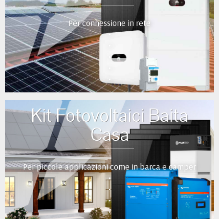
Per connessione in rete
•
•
•
•
•
Kit Fotovoltaici Baita
Casa
Per piccole applicazioni come in barca e camper
•
•
•
•