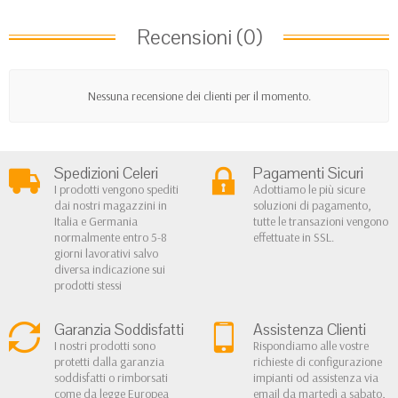
Recensioni (0)
Nessuna recensione dei clienti per il momento.
Spedizioni Celeri
Pagamenti Sicuri
I prodotti vengono spediti
Adottiamo le più sicure
dai nostri magazzini in
soluzioni di pagamento,
Italia e Germania
tutte le transazioni vengono
normalmente entro 5-8
effettuate in SSL.
giorni lavorativi salvo
diversa indicazione sui
prodotti stessi
Garanzia Soddisfatti
Assistenza Clienti
I nostri prodotti sono
Rispondiamo alle vostre
protetti dalla garanzia
richieste di configurazione
soddisfatti o rimborsati
impianti od assistenza via
come da legge Europea
email da martedì a sabato,