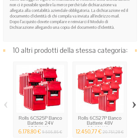
non ci è possibile spedire la merce perchè tale dichiarazione va
allegata alla contabilità aziendale obbligatoria. La dichiarazione ed il
documento d'identità di chi compila va inviata all'indirizzo mail.
Dopo l'acquisto dovete compilare e reinviarci il Modulo di
Dichiarazione allegando una copia del documento d'identità.
10 altri prodotti della stessa categoria:
‹
›
Rolls 6CS25P Banco
Rolls 6CS27P Banco
Batterie 24V
Batterie 48V
27.74kWh...
60.43kWh...
6.178,80 €
12.450,77 €
9.505,85 €
20.751,28 €