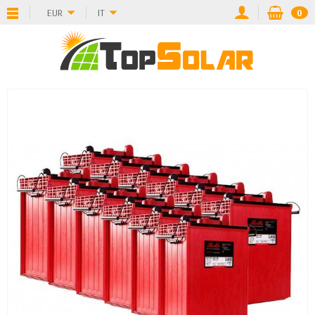
EUR
IT
0