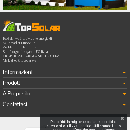
••
TopSolar.ws è la divisione energia di
Nautimarket Europe Srl.
Via Marittima 17, 33058
San Giorgio di Nogaro (UD) Italia
Cf&PI: IT02908440304 SDI: USAL8PV
Mail:
shop@topsolar.ws
Informazioni
Prodotti
A Proposito
Contattaci
Per offrirti la miglior esperienza possibile,
questo sito utilizza i cookie. Utilizzando il sito