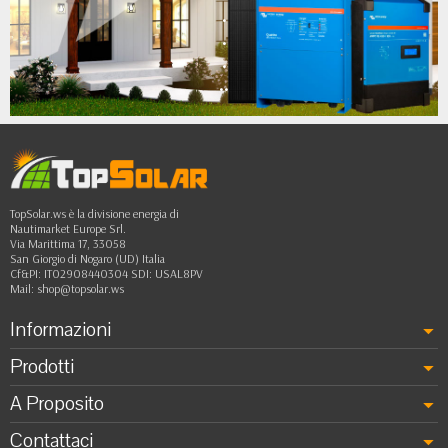
•
•
•
••
TopSolar.ws è la divisione energia di
Nautimarket Europe Srl.
Via Marittima 17, 33058
San Giorgio di Nogaro (UD) Italia
Cf&PI: IT02908440304 SDI: USAL8PV
Mail:
shop@topsolar.ws
Informazioni
Prodotti
A Proposito
Contattaci