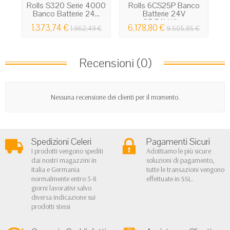
Rolls S320 Serie 4000
Rolls 6CS25P Banco
Ro
Banco Batterie 24...
Batterie 24V
27.74kWh...
1.373,74 €
6.178,80 €
6
1.962,49 €
9.505,85 €
Recensioni (0)
Nessuna recensione dei clienti per il momento.
Spedizioni Celeri
Pagamenti Sicuri
I prodotti vengono spediti
Adottiamo le più sicure
dai nostri magazzini in
soluzioni di pagamento,
Italia e Germania
tutte le transazioni vengono
normalmente entro 5-8
effettuate in SSL.
giorni lavorativi salvo
diversa indicazione sui
prodotti stessi