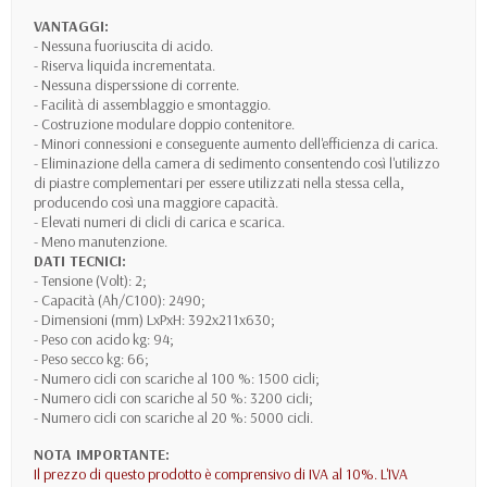
VANTAGGI:
- Nessuna fuoriuscita di acido.
- Riserva liquida incrementata.
- Nessuna disperssione di corrente.
- Facilità di assemblaggio e smontaggio.
- Costruzione modulare doppio contenitore.
- Minori connessioni e conseguente aumento dell'efficienza di carica.
- Eliminazione della camera di sedimento consentendo così l'utilizzo
di piastre complementari per essere utilizzati nella stessa cella,
producendo così una maggiore capacità.
- Elevati numeri di clicli di carica e scarica.
- Meno manutenzione.
DATI TECNICI:
- Tensione (Volt): 2;
- Capacità (Ah/C100): 2490;
- Dimensioni (mm) LxPxH: 392x211x630;
- Peso con acido kg: 94;
- Peso secco kg: 66;
- Numero cicli con scariche al 100 %: 1500 cicli;
- Numero cicli con scariche al 50 %: 3200 cicli;
- Numero cicli con scariche al 20 %: 5000 cicli.
NOTA IMPORTANTE:
Il prezzo di questo prodotto è comprensivo di IVA al 10%. L'IVA