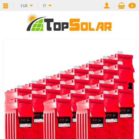
EUR
IT
0