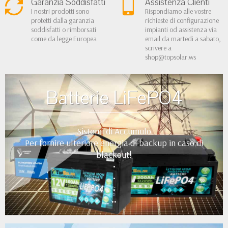
Garanzia Soddisfatti
Assistenza Clienti
I nostri prodotti sono
Rispondiamo alle vostre
protetti dalla garanzia
richieste di configurazione
soddisfatti o rimborsati
impianti od assistenza via
come da legge Europea
email da martedì a sabato,
scrivere a
shop@topsolar.ws
Batterie LiFePO4
Sistemi di Accumulo
Per fornire ulteriore energia di backup in caso di
blackout!
•
•
•
••