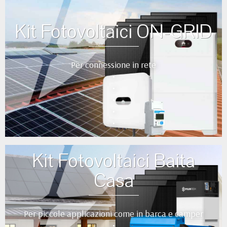
Kit Fotovoltaici ON-GRID
Per connessione in rete
•
•
•
•
•
Kit Fotovoltaici Baita
Casa
Per piccole applicazioni come in barca e camper
•