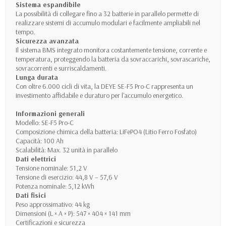
Sistema espandibile
La possibilità di collegare fino a 32 batterie in parallelo permette di
realizzare sistemi di accumulo modulari e facilmente ampliabili nel
tempo.
Sicurezza avanzata
Il sistema BMS integrato monitora costantemente tensione, corrente e
temperatura, proteggendo la batteria da sovraccarichi, sovrascariche,
sovracorrenti e surriscaldamenti.
Lunga durata
Con oltre 6.000 cicli di vita, la DEYE SE-F5 Pro-C rappresenta un
investimento affidabile e duraturo per l'accumulo energetico.
Informazioni generali
Modello: SE-F5 Pro-C
Composizione chimica della batteria: LiFePO4 (Litio Ferro Fosfato)
Capacità: 100 Ah
Scalabilità: Max. 32 unità in parallelo
Dati elettrici
Tensione nominale: 51,2 V
Tensione di esercizio: 44,8 V – 57,6 V
Potenza nominale: 5,12 kWh
Dati fisici
Peso approssimativo: 44 kg
Dimensioni (L × A × P): 547 × 404 × 141 mm
Certificazioni e sicurezza