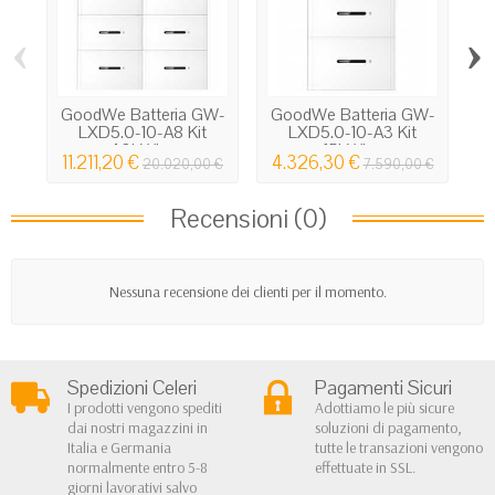
‹
›
GoodWe Batteria GW-
GoodWe Batteria GW-
LXD5.0-10-A8 Kit
LXD5.0-10-A3 Kit
B
40kWh...
15kWh...
11.211,20 €
4.326,30 €
1
20.020,00 €
7.590,00 €
Recensioni (0)
Nessuna recensione dei clienti per il momento.
Spedizioni Celeri
Pagamenti Sicuri
I prodotti vengono spediti
Adottiamo le più sicure
dai nostri magazzini in
soluzioni di pagamento,
Italia e Germania
tutte le transazioni vengono
normalmente entro 5-8
effettuate in SSL.
giorni lavorativi salvo