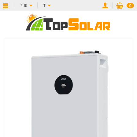
EUR
IT
0