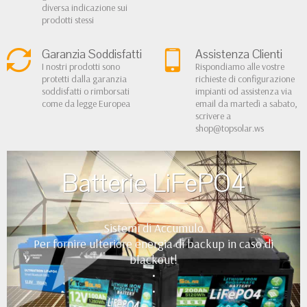
diversa indicazione sui
prodotti stessi
Garanzia Soddisfatti
Assistenza Clienti
I nostri prodotti sono
Rispondiamo alle vostre
protetti dalla garanzia
richieste di configurazione
soddisfatti o rimborsati
impianti od assistenza via
come da legge Europea
email da martedì a sabato,
scrivere a
shop@topsolar.ws
Batterie LiFePO4
Sistemi di Accumulo
Per fornire ulteriore energia di backup in caso di
blackout!
•
•
•