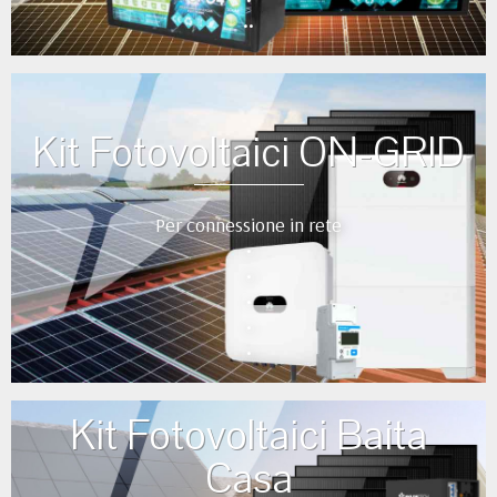
••
Kit Fotovoltaici ON-GRID
Per connessione in rete
•
•
•
•
•
Kit Fotovoltaici Baita
Casa