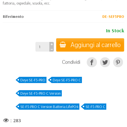
fattoria, ospedale, scuola, ecc.
Riferimento
DE-SEF5PRO
In Stock
Aggiungi al carrello
Condividi
Deye SE-F5-PRO
Deye SE-F5-PRO C
Deye SE-F5-PRO C Version
SE-F5-PRO C Version Batteria LifePO4
SE-F5-PRO C
:
283