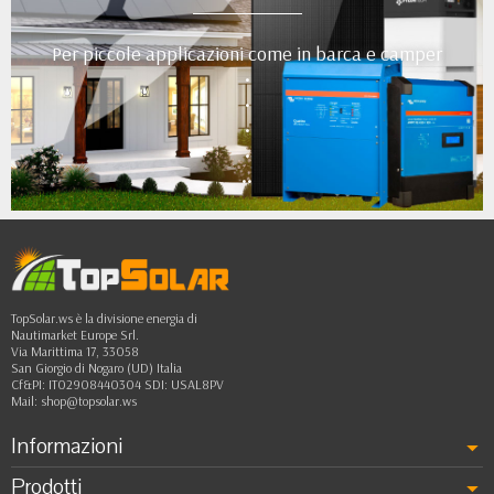
Per piccole applicazioni come in barca e camper
•
•
•
•
••
TopSolar.ws è la divisione energia di
Nautimarket Europe Srl.
Via Marittima 17, 33058
San Giorgio di Nogaro (UD) Italia
Cf&PI: IT02908440304 SDI: USAL8PV
Mail:
shop@topsolar.ws
Informazioni
Prodotti