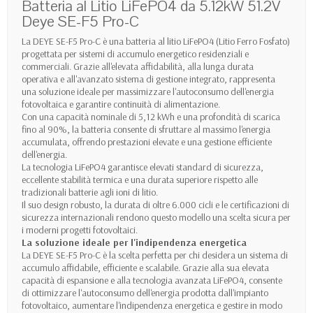
Batteria al Litio LiFePO4 da 5.12kW 51.2V
Deye SE-F5 Pro-C
La DEYE SE-F5 Pro-C è una batteria al litio LiFePO4 (Litio Ferro Fosfato)
progettata per sistemi di accumulo energetico residenziali e
commerciali. Grazie all'elevata affidabilità, alla lunga durata
operativa e all'avanzato sistema di gestione integrato, rappresenta
una soluzione ideale per massimizzare l'autoconsumo dell'energia
fotovoltaica e garantire continuità di alimentazione.
Con una capacità nominale di 5,12 kWh e una profondità di scarica
fino al 90%, la batteria consente di sfruttare al massimo l'energia
accumulata, offrendo prestazioni elevate e una gestione efficiente
dell'energia.
La tecnologia LiFePO4 garantisce elevati standard di sicurezza,
eccellente stabilità termica e una durata superiore rispetto alle
tradizionali batterie agli ioni di litio.
Il suo design robusto, la durata di oltre 6.000 cicli e le certificazioni di
sicurezza internazionali rendono questo modello una scelta sicura per
i moderni progetti fotovoltaici.
La soluzione ideale per l'indipendenza energetica
La DEYE SE-F5 Pro-C è la scelta perfetta per chi desidera un sistema di
accumulo affidabile, efficiente e scalabile. Grazie alla sua elevata
capacità di espansione e alla tecnologia avanzata LiFePO4, consente
di ottimizzare l'autoconsumo dell'energia prodotta dall'impianto
fotovoltaico, aumentare l'indipendenza energetica e gestire in modo