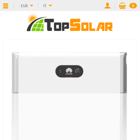
EUR
IT
0