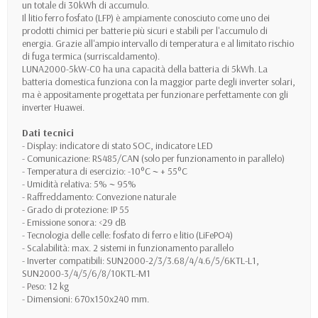
un totale di 30kWh di accumulo.
Il litio ferro fosfato (LFP) è ampiamente conosciuto come uno dei
prodotti chimici per batterie più sicuri e stabili per l'accumulo di
energia. Grazie all'ampio intervallo di temperatura e al limitato rischio
di fuga termica (surriscaldamento).
LUNA2000-5kW-C0 ha una capacità della batteria di 5kWh. La
batteria domestica funziona con la maggior parte degli inverter solari,
ma è appositamente progettata per funzionare perfettamente con gli
inverter Huawei.
Dati tecnici
- Display: indicatore di stato SOC, indicatore LED
- Comunicazione: RS485/CAN (solo per funzionamento in parallelo)
- Temperatura di esercizio: -10°C ~ + 55°C
- Umidità relativa: 5% ~ 95%
- Raffreddamento: Convezione naturale
- Grado di protezione: IP 55
- Emissione sonora: <29 dB
- Tecnologia delle celle: fosfato di ferro e litio (LiFePO4)
- Scalabilità: max. 2 sistemi in funzionamento parallelo
- Inverter compatibili: SUN2000-2/3/3.68/4/4.6/5/6KTL-L1,
SUN2000-3/4/5/6/8/10KTL-M1
- Peso: 12 kg
- Dimensioni: 670x150x240 mm.