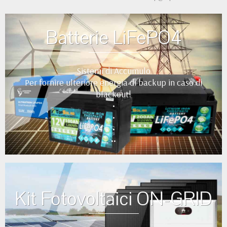
Batterie LiFePO4
Sistemi di Accumulo
Per fornire ulteriore energia di backup in caso di
blackout!
•
•
•
••
Kit Fotovoltaici ON-GRID