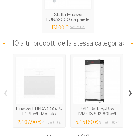
Staffa Huawei
LUNA2000 da parete
per...
131,00 €
201,54 €
10 altri prodotti della stessa categoria:
‹
›
Huawei LUNA2000-7-
BYD Battery-Box
E1 7kWh Modulo
HVM+ 13.8 13.80kWh
Batteria...
Box 5...
2.407,90 €
5.451,60 €
4.378,00 €
9.086,00 €