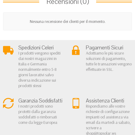
Recensioni (0)
Nessuna recensione dei clienti per il momento.
Spedizioni Celeri
Pagamenti Sicuri
I prodotti vengono spediti
Adottiamo le più sicure
dai nostri magazzini in
soluzioni di pagamento,
Italia e Germania
tutte le transazioni vengono
normalmente entro 5-8
effettuate in SSL.
giorni lavorativi salvo
diversa indicazione sui
prodotti stessi
Garanzia Soddisfatti
Assistenza Clienti
I nostri prodotti sono
Rispondiamo alle vostre
protetti dalla garanzia
richieste di configurazione
soddisfatti o rimborsati
impianti od assistenza via
come da legge Europea
email da martedì a sabato,
scrivere a
shop@topsolar.ws