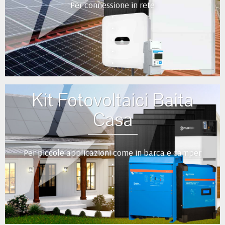
Per connessione in rete
•
•
•
•
•
Kit Fotovoltaici Baita
Casa
Per piccole applicazioni come in barca e camper
•
•
•
•
••