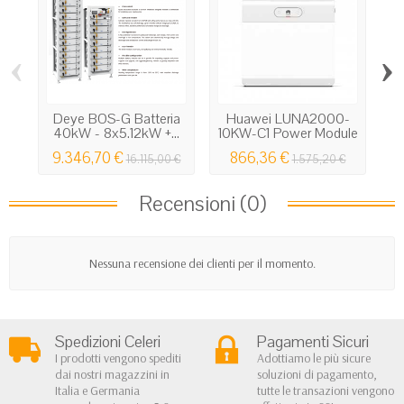
‹
›
Deye BOS-G Batteria
Huawei LUNA2000-
40kW - 8x5.12kW +...
10KW-C1 Power Module
B
per...
9.346,70 €
866,36 €
1
16.115,00 €
1.575,20 €
Recensioni (0)
Nessuna recensione dei clienti per il momento.
Spedizioni Celeri
Pagamenti Sicuri
I prodotti vengono spediti
Adottiamo le più sicure
dai nostri magazzini in
soluzioni di pagamento,
Italia e Germania
tutte le transazioni vengono