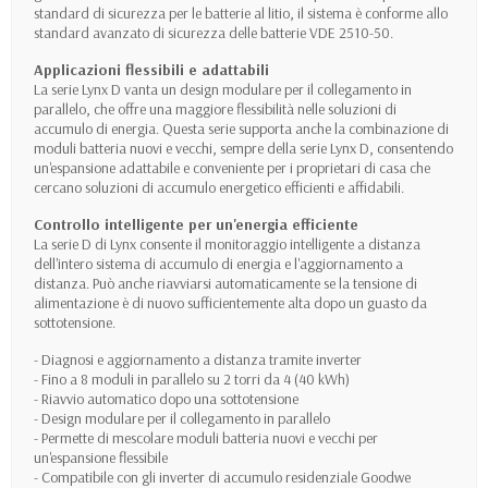
standard di sicurezza per le batterie al litio, il sistema è conforme allo
standard avanzato di sicurezza delle batterie VDE 2510-50.
Applicazioni flessibili e adattabili
La serie Lynx D vanta un design modulare per il collegamento in
parallelo, che offre una maggiore flessibilità nelle soluzioni di
accumulo di energia. Questa serie supporta anche la combinazione di
moduli batteria nuovi e vecchi, sempre della serie Lynx D, consentendo
un'espansione adattabile e conveniente per i proprietari di casa che
cercano soluzioni di accumulo energetico efficienti e affidabili.
Controllo intelligente per un'energia efficiente
La serie D di Lynx consente il monitoraggio intelligente a distanza
dell'intero sistema di accumulo di energia e l'aggiornamento a
distanza. Può anche riavviarsi automaticamente se la tensione di
alimentazione è di nuovo sufficientemente alta dopo un guasto da
sottotensione.
- Diagnosi e aggiornamento a distanza tramite inverter
- Fino a 8 moduli in parallelo su 2 torri da 4 (40 kWh)
- Riavvio automatico dopo una sottotensione
- Design modulare per il collegamento in parallelo
- Permette di mescolare moduli batteria nuovi e vecchi per
un'espansione flessibile
- Compatibile con gli inverter di accumulo residenziale Goodwe