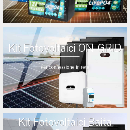
•
•
••
Kit Fotovoltaici ON-GRID
Per connessione in rete
•
•
•
•
•
Kit Fotovoltaici Baita