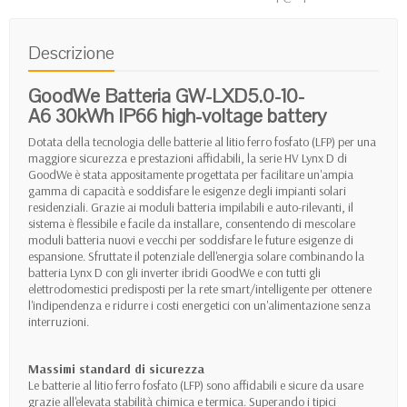
Descrizione
GoodWe Batteria GW-LXD5.0-10-
A6 30kWh IP66 high-voltage battery
Dotata della tecnologia delle batterie al litio ferro fosfato (LFP) per una
maggiore sicurezza e prestazioni affidabili, la serie HV Lynx D di
GoodWe è stata appositamente progettata per facilitare un'ampia
gamma di capacità e soddisfare le esigenze degli impianti solari
residenziali. Grazie ai moduli batteria impilabili e auto-rilevanti, il
sistema è flessibile e facile da installare, consentendo di mescolare
moduli batteria nuovi e vecchi per soddisfare le future esigenze di
espansione. Sfruttate il potenziale dell'energia solare combinando la
batteria Lynx D con gli inverter ibridi GoodWe e con tutti gli
elettrodomestici predisposti per la rete smart/intelligente per ottenere
l'indipendenza e ridurre i costi energetici con un'alimentazione senza
interruzioni.
Massimi standard di sicurezza
Le batterie al litio ferro fosfato (LFP) sono affidabili e sicure da usare
grazie all'elevata stabilità chimica e termica. Superando i tipici