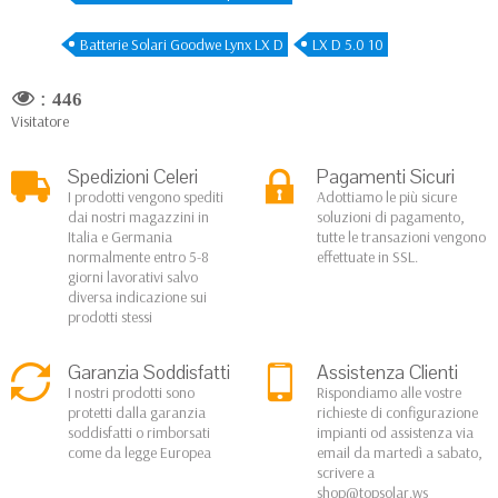
Batterie Solari Goodwe Lynx LX D
LX D 5.0 10
:
446
Visitatore
Spedizioni Celeri
Pagamenti Sicuri
I prodotti vengono spediti
Adottiamo le più sicure
dai nostri magazzini in
soluzioni di pagamento,
Italia e Germania
tutte le transazioni vengono
normalmente entro 5-8
effettuate in SSL.
giorni lavorativi salvo
diversa indicazione sui
prodotti stessi
Garanzia Soddisfatti
Assistenza Clienti
I nostri prodotti sono
Rispondiamo alle vostre
protetti dalla garanzia
richieste di configurazione
soddisfatti o rimborsati
impianti od assistenza via
come da legge Europea
email da martedì a sabato,
scrivere a
shop@topsolar.ws