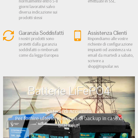
normalmente entro 5-8
effettuate in SSL.
giorni lavorativi salvo
diversa indicazione sui
prodotti stessi
Garanzia Soddisfatti
Assistenza Clienti
I nostri prodotti sono
Rispondiamo alle vostre
protetti dalla garanzia
richieste di configurazione
soddisfatti o rimborsati
impianti od assistenza via
come da legge Europea
email da martedì a sabato,
scrivere a
shop@topsolar.ws
Batterie LiFePO4
Sistemi di Accumulo
Per fornire ulteriore energia di backup in caso di
blackout!
•