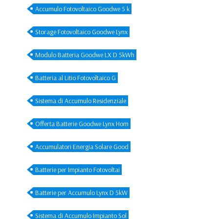
Accumulo Fotovoltaico Goodwe 5 k
Storage Fotovoltaico Goodwe Lynx
Modulo Batteria Goodwe LX D 5kWh
Batteria al Litio Fotovoltaico G
Sistema di Accumulo Residenziale
Offerta Batterie Goodwe Lynx Hom
Accumulatori Energia Solare Good
Batterie per Impianto Fotovoltai
Batterie per Accumulo Lynx D 5kW
Sistema di Accumulo Impianto Sol