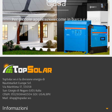
Casa
Per piccole applicazioni come in barca e camper
•
•
•
•
••
TopSolar.ws è la divisione energia di
Nautimarket Europe Srl.
Via Marittima 17, 33058
San Giorgio di Nogaro (UD) Italia
Cf&PI: IT02908440304 SDI: USAL8PV
Mail:
shop@topsolar.ws
Informazioni