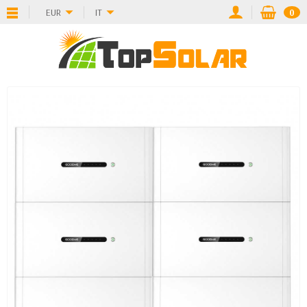
EUR
IT
0