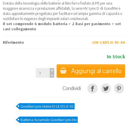
Dotata della tecnologia delle batterie al litio ferro fosfato (LFP) per una
maggiore sicurezza e prestazioni affidabili, la serie HV Lynx D di GoodWe è
stata appositamente progettata per facilitare un'ampia gamma di capacità e
soddisfare le esigenze degli impianti solari residenziali.
Il set comprende 6 modulo batteria + 2 Basi per pavimento + set
cavi collegamento
Riferimento
GW-LXD5.0-10-A6
In Stock
Aggiungi al carrello
Condividi
Goodwe Lynx Home D LX D5.0-10
Batteria Accumulo Goodwe Lynx Ho