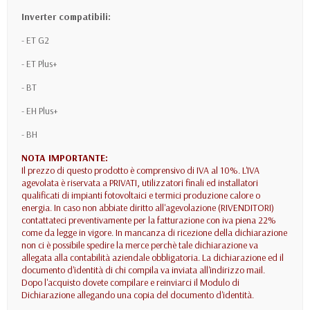
Inverter compatibili:
- ET G2
- ET Plus+
- BT
- EH Plus+
- BH
NOTA IMPORTANTE:
Il prezzo di questo prodotto è comprensivo di IVA al 10%. L'IVA
agevolata è riservata a PRIVATI, utilizzatori finali ed installatori
qualificati di impianti fotovoltaici e termici produzione calore o
energia. In caso non abbiate diritto all'agevolazione (RIVENDITORI)
contattateci preventivamente per la fatturazione con iva piena 22%
come da legge in vigore. In mancanza di ricezione della dichiarazione
non ci è possibile spedire la merce perchè tale dichiarazione va
allegata alla contabilità aziendale obbligatoria. La dichiarazione ed il
documento d'identità di chi compila va inviata all'indirizzo mail.
Dopo l'acquisto dovete compilare e reinviarci il Modulo di
Dichiarazione allegando una copia del documento d'identità.