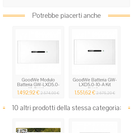
Potrebbe piacerti anche
GoodWe Modulo
GoodWe Batteria GW-
Batteria GW-LXD5.0-
LXD5.0-10-A Kit
10 5kWh...
5kWh...
1.492,92 €
1.551,62 €
2.574,00 €
2.675,20 €
10 altri prodotti della stessa categoria: