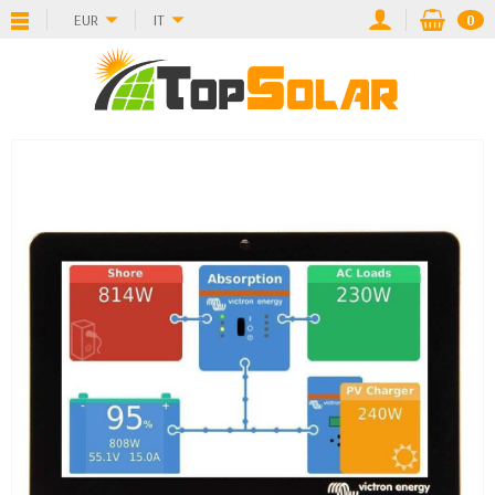
EUR
IT
0