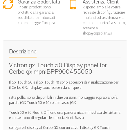
Garanzia Soddisfatti
Assistenza Clienti
I nostri prodotti sono
Rispondiamo alle vostre
protetti dalla garanzia
richieste di configurazione
soddisfatti o rimborsati
impianti od assistenza via
come da legge Europea
email da martedì a sabato,
scrivere a
shop@topsolar.ws
Descrizione
Victron gx Touch 50 Display panel for
Cerbo gx mpn:BPP900455050
Il GX Touch 50 e il GX Touch 70 sono accessori di visualizzazione per
il Cerbo GX. I display touchscreen da cinque e
sette pollici sono disponibili in due versioni: montaggio soprapiano/a
parete (GX Touch 50 e 70) o a incasso (GX
Touch 50 e 70 Flush). Offrono una panoramica immediata del sistema
e consentono di regolare le impostazioni. Basta
collegare il display al Cerbo GX con un cavo. I display GX Touch