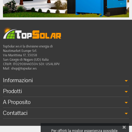
•
••
TopSolar.ws è la divisione energia di
Nautimarket Europe Srl.
Via Marittima 17, 33058
San Giorgio di Nogaro (UD) Italia
Cf&PI: IT02908440304 SDI: USAL8PV
Mail:
shop@topsolar.ws
Informazioni
Prodotti
A Proposito
Contattaci
Per offrirti la miglior esperienza possibile,