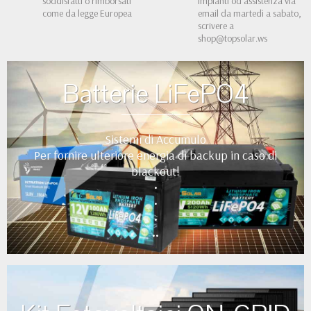
soddisfatti o rimborsati
impianti od assistenza via
come da legge Europea
email da martedì a sabato,
scrivere a
shop@topsolar.ws
Batterie LiFePO4
Sistemi di Accumulo
Per fornire ulteriore energia di backup in caso di
blackout!
•
•
•
••