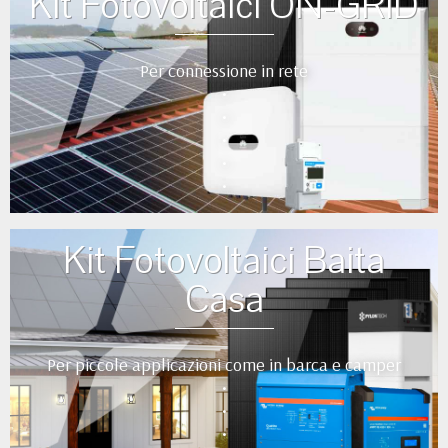
Kit Fotovoltaici ON-GRID
Per connessione in rete
•
•
•
•
•
Kit Fotovoltaici Baita
Casa
Per piccole applicazioni come in barca e camper
•
•
•