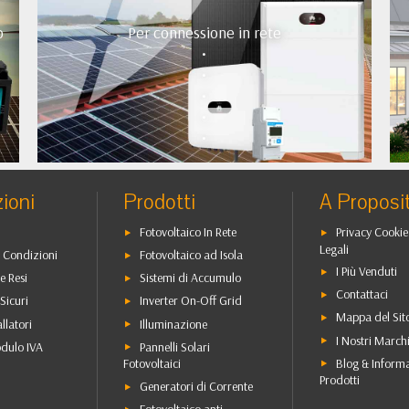
o
Per connessione in rete
•
•
•
•
•
ioni
Prodotti
A Proposi
Fotovoltaico In Rete
Privacy Cookie
Legali
 Condizioni
Fotovoltaico ad Isola
I Più Venduti
e Resi
Sistemi di Accumulo
Contattaci
Sicuri
Inverter On-Off Grid
Mappa del Sit
allatori
Illuminazione
I Nostri March
dulo IVA
Pannelli Solari
Blog & Inform
Fotovoltaici
Prodotti
Generatori di Corrente