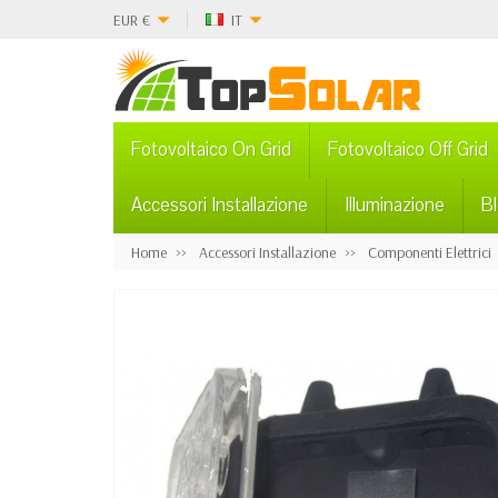
EUR
€
IT
Fotovoltaico On Grid
Fotovoltaico Off Grid
Accessori Installazione
Illuminazione
B
Home
Accessori Installazione
Componenti Elettrici