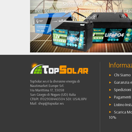
Sistemi di Accumulo
Per fornire ulteriore energia di backup in cas
di blackout!
•
•
•
••
Informaz
Chi Siamo
TopSolar.ws è la divisione energia di
Garanzia e
Nautimarket Europe Srl.
Spedizioni 
Via Marittima 17, 33058
San Giorgio di Nogaro (UD) Italia
Pagamenti 
Cf&PI: IT02908440304 SDI: USAL8PV
Mail:
shop@topsolar.ws
Listino Inst
Scarica Mo
10%