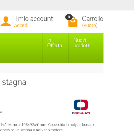
Il mio account
Carrello
0
Accedi
(vuoto)
In
Nuovi
Offerta
prodotti
A stagna
pa
x 14A. Misura: 108x92x41mm. Coperchio in polycarbonato
nnessioni in sentina o nel vano motore.