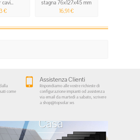
 cavi...
stagna 76x127x45 mm
Linguetta 4,8
3 €
16,91 €
3,50 
Assistenza Clienti
dalla
Rispondiamo alle vostre richieste di
rsati come
configurazione impianti od assistenza
via email da martedì a sabato, scrivere
a
shop@topsolar.ws
Kit Fotovoltaici Baita
Casa