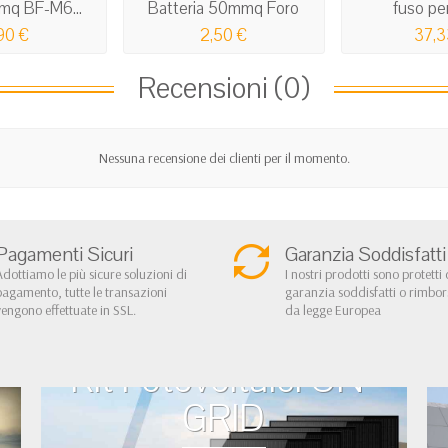
mq BF-M6...
Batteria 50mmq Foro
fuso per
8mm
90 €
2,50 €
37,3
Recensioni (0)
Nessuna recensione dei clienti per il momento.
Pagamenti Sicuri
Garanzia Soddisfatti
Adottiamo le più sicure soluzioni di
I nostri prodotti sono protetti 
pagamento, tutte le transazioni
garanzia soddisfatti o rimbo
vengono effettuate in SSL.
da legge Europea
Kit Fotovoltaici ON-
GRID