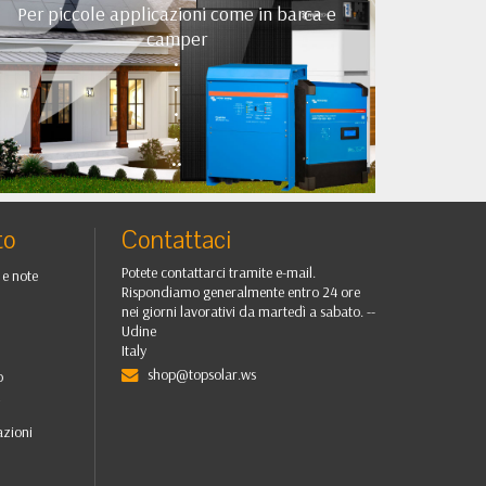
Per piccole applicazioni come in barca e
camper
•
•
•
•
••
to
Contattaci
Potete contattarci tramite e-mail.
 e note
Rispondiamo generalmente entro 24 ore
nei giorni lavorativi da martedì a sabato. --
Udine
Italy
shop@topsolar.ws
o
i
azioni