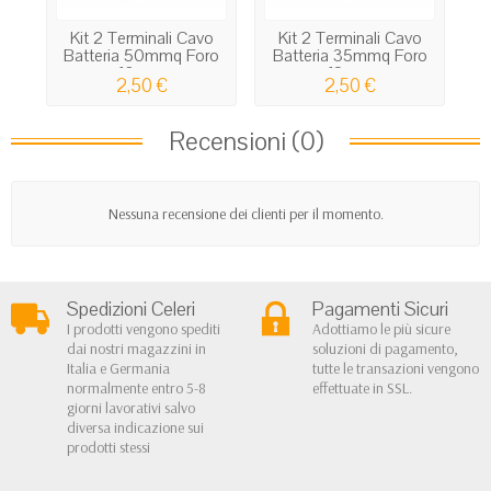
Kit 2 Terminali Cavo
Kit 2 Terminali Cavo
Batteria 50mmq Foro
Batteria 35mmq Foro
10mm
12mm
2,50 €
2,50 €
Recensioni (0)
Nessuna recensione dei clienti per il momento.
Spedizioni Celeri
Pagamenti Sicuri
I prodotti vengono spediti
Adottiamo le più sicure
dai nostri magazzini in
soluzioni di pagamento,
Italia e Germania
tutte le transazioni vengono
normalmente entro 5-8
effettuate in SSL.
giorni lavorativi salvo
diversa indicazione sui
prodotti stessi