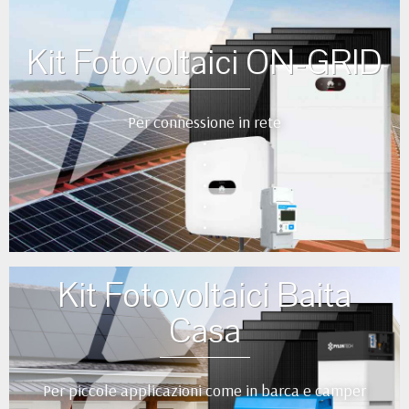
Kit Fotovoltaici ON-GRID
Per connessione in rete
•
•
•
•
•
Kit Fotovoltaici Baita
Casa
Per piccole applicazioni come in barca e camper