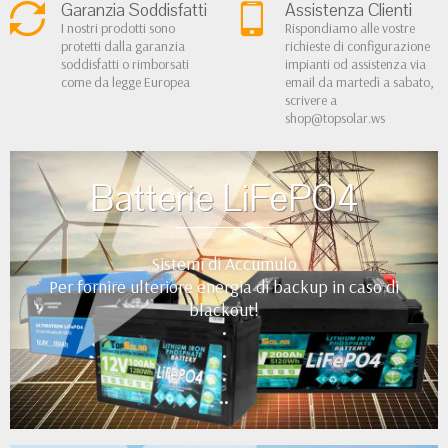
Garanzia Soddisfatti
Assistenza Clienti
I nostri prodotti sono
Rispondiamo alle vostre
protetti dalla garanzia
richieste di configurazione
soddisfatti o rimborsati
impianti od assistenza via
come da legge Europea
email da martedì a sabato,
scrivere a
shop@topsolar.ws
Batterie LiFePO4
Sistemi di Accumulo
Per fornire ulteriore energia di backup in caso di
blackout!
•
•
•
••