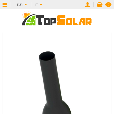
EUR
IT
0