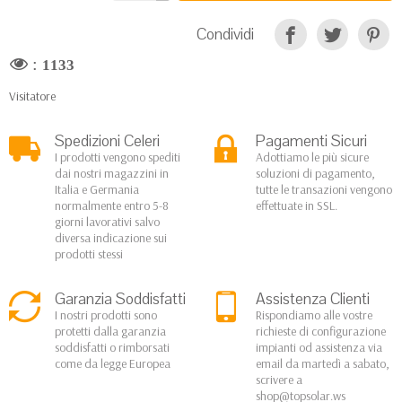
Condividi
:
1133
Visitatore
Spedizioni Celeri
Pagamenti Sicuri
I prodotti vengono spediti
Adottiamo le più sicure
dai nostri magazzini in
soluzioni di pagamento,
Italia e Germania
tutte le transazioni vengono
normalmente entro 5-8
effettuate in SSL.
giorni lavorativi salvo
diversa indicazione sui
prodotti stessi
Garanzia Soddisfatti
Assistenza Clienti
I nostri prodotti sono
Rispondiamo alle vostre
protetti dalla garanzia
richieste di configurazione
soddisfatti o rimborsati
impianti od assistenza via
come da legge Europea
email da martedì a sabato,
scrivere a
shop@topsolar.ws