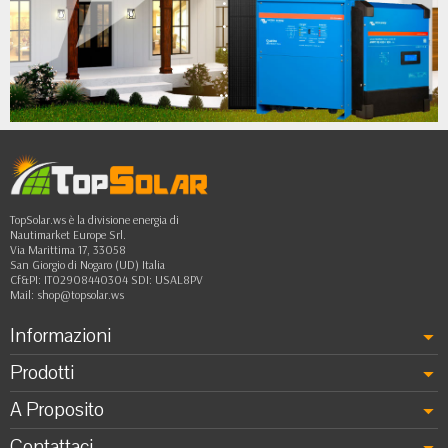
•
•
•
•
••
TopSolar.ws è la divisione energia di
Nautimarket Europe Srl.
Via Marittima 17, 33058
San Giorgio di Nogaro (UD) Italia
Cf&PI: IT02908440304 SDI: USAL8PV
Mail:
shop@topsolar.ws
Informazioni
Prodotti
A Proposito
Contattaci