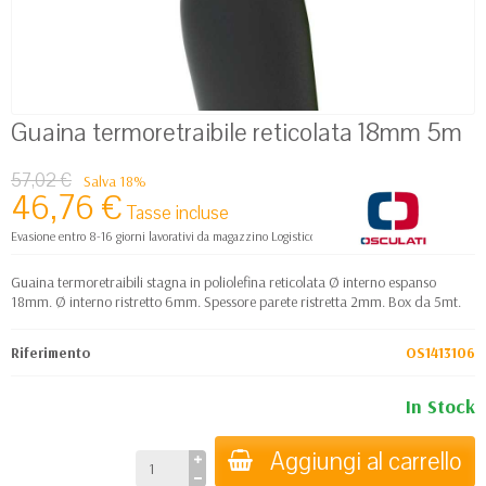
Guaina termoretraibile reticolata 18mm 5m
57,02 €
Salva 18%
46,76 €
Tasse incluse
Evasione entro 8-16 giorni lavorativi da magazzino Logistico Europa
Guaina termoretraibili stagna in poliolefina reticolata Ø interno espanso
18mm. Ø interno ristretto 6mm. Spessore parete ristretta 2mm. Box da 5mt.
Riferimento
OS1413106
In Stock
Aggiungi al carrello