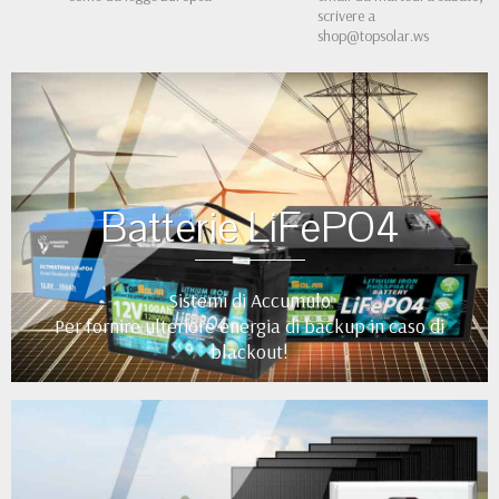
scrivere a
shop@topsolar.ws
Batterie LiFePO4
Sistemi di Accumulo
Per fornire ulteriore energia di backup in caso di
blackout!