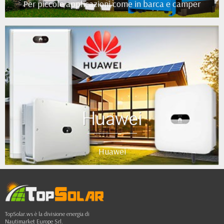
Per piccole applicazioni come in barca e camper
Huawei
Huawei
TopSolar.ws è la divisione energia di
Nautimarket Europe Srl.