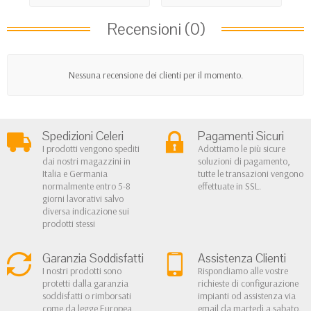
Recensioni (0)
Nessuna recensione dei clienti per il momento.
Spedizioni Celeri
Pagamenti Sicuri
I prodotti vengono spediti
Adottiamo le più sicure
dai nostri magazzini in
soluzioni di pagamento,
Italia e Germania
tutte le transazioni vengono
normalmente entro 5-8
effettuate in SSL.
giorni lavorativi salvo
diversa indicazione sui
prodotti stessi
Garanzia Soddisfatti
Assistenza Clienti
I nostri prodotti sono
Rispondiamo alle vostre
protetti dalla garanzia
richieste di configurazione
soddisfatti o rimborsati
impianti od assistenza via
come da legge Europea
email da martedì a sabato,