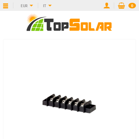
EUR
IT
0