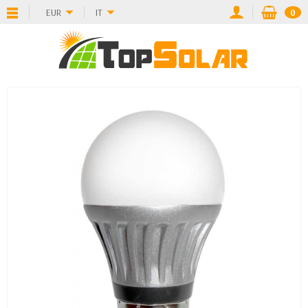
EUR
IT
0