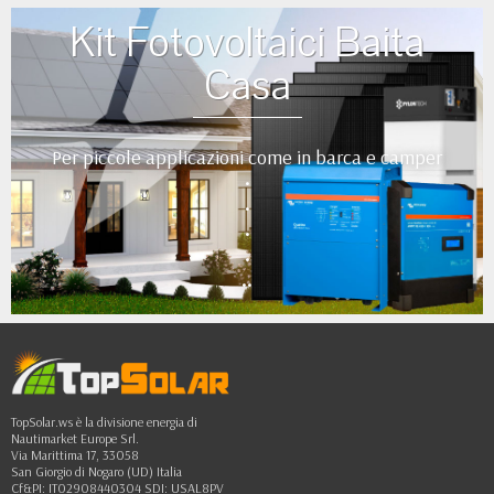
Kit Fotovoltaici Baita
Casa
Per piccole applicazioni come in barca e camper
•
•
•
•
••
TopSolar.ws è la divisione energia di
Nautimarket Europe Srl.
Via Marittima 17, 33058
San Giorgio di Nogaro (UD) Italia
Cf&PI: IT02908440304 SDI: USAL8PV