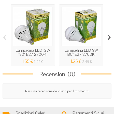
‹
›
Lampadina LED 12W
Lampadina LED 9W
180° E27 2700K-
180° E27 2700K-
3000K...
3000K...
1,55 €
1,25 €
3,09 €
2,49 €
Recensioni (0)
Nessuna recensione dei clienti per il momento.
Spedizioni Celeri
Pagamenti Sicuri