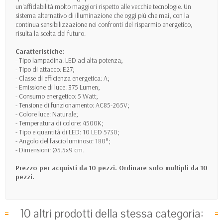
un'affidabilità molto maggiori rispetto alle vecchie tecnologie. Un
sistema alternativo di illuminazione che oggi più che mai, con la
continua sensibilizzazione nei confronti del risparmio energetico,
risulta la scelta del futuro.
Caratteristiche:
- Tipo lampadina:
LED ad alta potenza;
- Tipo di attacco: E27;
-
Classe di efficienza energetica: A;
-
Emissione di luce: 375 Lumen;
-
Consumo energetico: 5 Watt;
-
Tensione di funzionamento: AC85-265V;
- Colore luce: Naturale;
-
Temperatura di colore: 4500K;
- Tipo e quantità di LED: 10 LED 5730
;
- Angolo del fascio luminoso: 180°;
-
Dimensioni:
Ø5.5x9 cm.
Prezzo per acquisti da 10 pezzi. Ordinare solo multipli da 10
pezzi.
10 altri prodotti della stessa categoria: