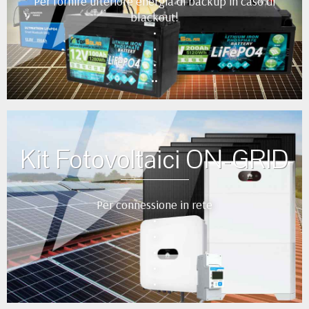
Per fornire ulteriore energia di backup in caso di
blackout!
•
•
•
••
Kit Fotovoltaici ON-GRID
Per connessione in rete
•
•
•
•
•