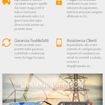
I prodotti vengono spediti
Adottiamo le più sicure
dai nostri magazzini in
soluzioni di pagamento,
Italia e Germania
tutte le transazioni vengono
normalmente entro 5-8
effettuate in SSL.
giorni lavorativi salvo
diversa indicazione sui
prodotti stessi
Garanzia Soddisfatti
Assistenza Clienti
I nostri prodotti sono
Rispondiamo alle vostre
protetti dalla garanzia
richieste di configurazione
soddisfatti o rimborsati
impianti od assistenza via
come da legge Europea
email da martedì a sabato,
scrivere a
shop@topsolar.ws
Batterie LiFePO4
Sistemi di Accumulo