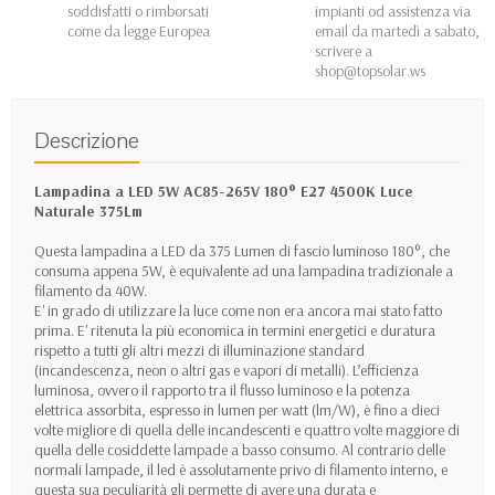
soddisfatti o rimborsati
impianti od assistenza via
come da legge Europea
email da martedì a sabato,
scrivere a
shop@topsolar.ws
Descrizione
Lampadina a LED 5W AC85-265V
180°
E27 4500K Luce
Naturale 375Lm
Questa lampadina a LED da 375 Lumen di fascio luminoso 180°, che
consuma appena 5W, è equivalente ad una lampadina tradizionale a
filamento da 40W.
E' in grado di utilizzare la luce come non era ancora mai stato fatto
prima. E' ritenuta la più economica in termini energetici e duratura
rispetto a tutti gli altri mezzi di illuminazione standard
(incandescenza, neon o altri gas e vapori di metalli). L’efficienza
luminosa, ovvero il rapporto tra il flusso luminoso e la potenza
elettrica assorbita, espresso in lumen per watt (lm/W), è fino a dieci
volte migliore di quella delle incandescenti e quattro volte maggiore di
quella delle cosiddette lampade a basso consumo. Al contrario delle
normali lampade, il led è assolutamente privo di filamento interno, e
questa sua peculiarità gli permette di avere una durata e