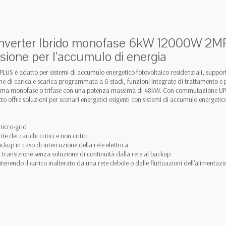
 Inverter Ibrido monofase 6kW 12000W 2
sione per l'accumulo di energia
PLUS è adatto per sistemi di accumulo energetico fotovoltaico residenziali, suppor
e di carica e scarica programmata a 6 stadi, funzioni integrate di trattamento e pro
stema monofase o trifase con una potenza massima di 48kW. Con commutazione UPS, 
tto offre soluzioni per scenari energetici esigenti con sistemi di accumulo energetico
micro-grid
 dei carichi critici e non critici
kup in caso di interruzione della rete elettrica
transizione senza soluzione di continuità dalla rete al backup
ntenendo il carico inalterato da una rete debole o dalle fluttuazioni dell'alimentaz