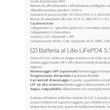
Grado di protezione: IP66
Metodo di raffreddamento: raffreddamento intelligente co
Altitudine massima operativa: 3000 m
Standard di sicurezza/EMC: IEC/EN 62109-1/-2, EN 6100
Norma di connessione alla rete: CEI 0-21, NRS 097-2-1, 
Caratteristiche
Collegamento CC: spina MC4 (porta PV) / morsettiera (port
Collegamento CA: Morsettiera
Schermo: LCD + Bluetooth + APP
Comunicazione: RS485, CAN, Opzionale: Wi-Fi, GPRS, LAN
(2) Batteria al Litio LiFePO4
Dyness DL5.0C adotta un design economico ed è fatto su mis
monitoraggio tramite APP e offre diversi metodi di installaz
esigenze.
Monitoraggio APP (opzionale)
Monitoraggio in tempo
Progettazione del modulo
Espansione flessibile
Vari metodi di montaggio
A parete, a pavimento e in p
LFP ad alta sicurezza
Monitoraggio e bilanciamento a liv
Ampia compatibilità
Abbinamento con i principali invert
Il sistema di batterie al litio ferro fosfato DL5.0C è un'uni
un pacco batteria di capacità maggiore, per soddisfare le e
temperature di esercizio, spazio di installazione limitato, 