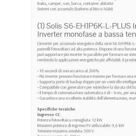
Baita, camper, van, barca, container abitativi
Sistemi con accumulo (batterie al litio o AGM)
(1) Solis S6-EH1P6K-L-PLUS
Inverter monofase a bassa ten
L'inverter per accumulo energetico della serie S6-EH1P6K-L-
pannelli fotovoltaici ad alta potenza. Dispone di una funzion
può supportare più inverter in parallelo per formare un si
rendendo le applicazioni energetiche più affidabili. Il prodo
• 10 secondi di sovraccarico al 200%
• Più inverter possono funzionare insieme per formare una 
• Supporta porte di backup doppie per un controllo intelligente
• Compatibile con generatore per estendere la durata del bac
• Il tempo di commutazione automatica è di < 4 ms, per una 
• Garantisce una eccellente stabilità dell'alimentazione, ma
Specifiche tecniche
Ingresso CC
Potenza fotovoltaica consigliata: 12 kW
Massimo potenza di ingresso FV utilizzabile: 9,6 kW
Tensione massima assoluta: 500 V