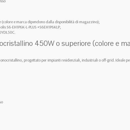
esso
e (colore e marca dipendono dalla disponibilità di magazzino);
Solis S6-EH1P6K-L-PLUS #S6EH1P6KLP;
 #DYDL50C.
ocristallino 450W o superiore (colore e m
monocristallino, progettato per impianti residenziali, industriali o off-grid. Ideal
so
)