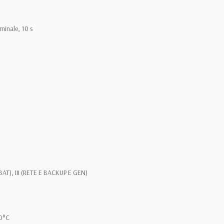
minale, 10 s
e BAT), III (RETE E BACKUP E GEN)
60°C