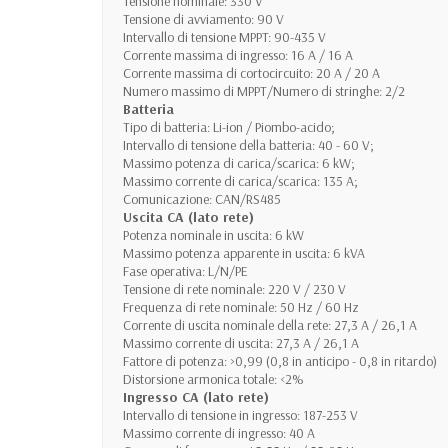
Tensione nominale: 330 V
Tensione di avviamento: 90 V
Intervallo di tensione MPPT: 90-435 V
Corrente massima di ingresso: 16 A / 16 A
Corrente massima di cortocircuito: 20 A / 20 A
Numero massimo di MPPT/Numero di stringhe: 2/2
Batteria
Tipo di batteria: Li-ion / Piombo-acido;
Intervallo di tensione della batteria: 40 - 60 V;
Massimo potenza di carica/scarica: 6 kW;
Massimo corrente di carica/scarica: 135 A;
Comunicazione: CAN/RS485
Uscita CA (lato rete)
Potenza nominale in uscita: 6 kW
Massimo potenza apparente in uscita: 6 kVA
Fase operativa: L/N/PE
Tensione di rete nominale: 220 V / 230 V
Frequenza di rete nominale: 50 Hz / 60 Hz
Corrente di uscita nominale della rete: 27,3 A / 26,1 A
Massimo corrente di uscita: 27,3 A / 26,1 A
Fattore di potenza: >0,99 (0,8 in anticipo - 0,8 in ritardo)
Distorsione armonica totale: <2%
Ingresso CA (lato rete)
Intervallo di tensione in ingresso: 187-253 V
Massimo corrente di ingresso: 40 A