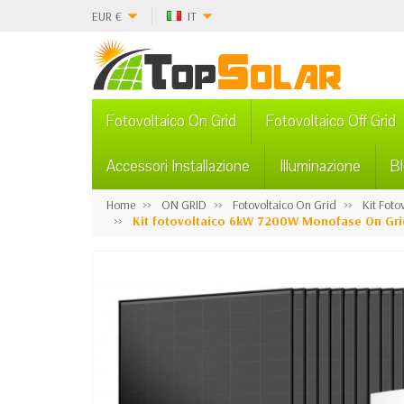
EUR
€
IT
Fotovoltaico On Grid
Fotovoltaico Off Grid
Accessori Installazione
Illuminazione
B
Home
ON GRID
Fotovoltaico On Grid
Kit Fot
Kit fotovoltaico 6kW 7200W Monofase On Grid 