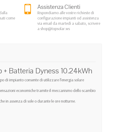
Assistenza Clienti
dalla
Rispondiamo alle vostre richieste di
rsati come
configurazione impianti od assistenza
via email da martedì a sabato, scrivere
a
shop@topsolar.ws
p + Batteria Dyness 10.24kWh
ipo di impianto consente di utilizzare l’energia solare
ompensazioni economiche tramite il meccanismo dello scambio
he in assenza di sole o durante le ore notturne.