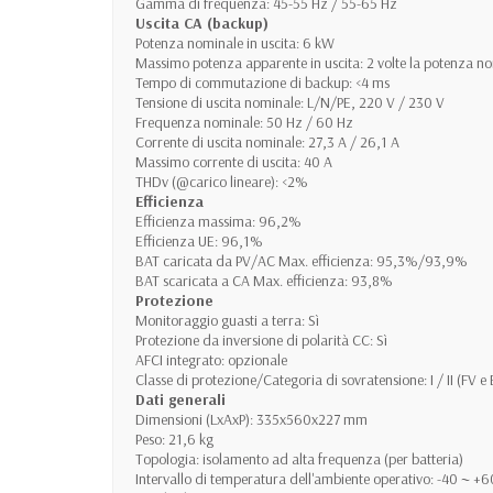
Gamma di frequenza: 45-55 Hz / 55-65 Hz
Uscita CA (backup)
Potenza nominale in uscita: 6 kW
Massimo potenza apparente in uscita: 2 volte la potenza no
Tempo di commutazione di backup: <4 ms
Tensione di uscita nominale: L/N/PE, 220 V / 230 V
Frequenza nominale: 50 Hz / 60 Hz
Corrente di uscita nominale: 27,3 A / 26,1 A
Massimo corrente di uscita: 40 A
THDv (@carico lineare): <2%
Efficienza
Efficienza massima: 96,2%
Efficienza UE: 96,1%
BAT caricata da PV/AC Max. efficienza: 95,3%/93,9%
BAT scaricata a CA Max. efficienza: 93,8%
Protezione
Monitoraggio guasti a terra: Sì
Protezione da inversione di polarità CC: Sì
AFCI integrato: opzionale
Classe di protezione/Categoria di sovratensione: I / II (FV 
Dati generali
Dimensioni (LxAxP): 335x560x227 mm
Peso: 21,6 kg
Topologia: isolamento ad alta frequenza (per batteria)
Intervallo di temperatura dell'ambiente operativo: -40 ~ +