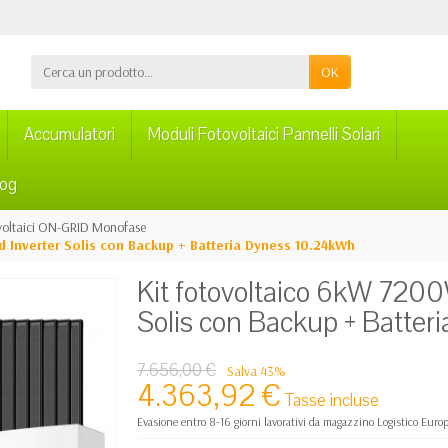
OK
Accumulatori
Moduli Fotovoltaici Pannelli Solari
log
ovoltaici ON-GRID Monofase
Inverter Solis con Backup + Batteria Dyness 10.24kWh
Kit fotovoltaico 6kW 720
Solis con Backup + Batte
7.656,00 €
Salva 43%
4.363,92 €
Tasse incluse
Evasione entro 8-16 giorni lavorativi da magazzino Logistico Euro