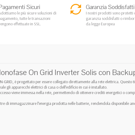
Pagamenti Sicuri
Garanzia Soddisfatti
Adottiamo le più sicure soluzioni di
I nostri prodotti sono protetti 
pagamento, tutte le transazioni
garanzia soddisfatti o rimbo
vengono effettuate in SSL.
da legge Europea
onofase On Grid Inverter Solis con Backu
ON-GRID, è progettato per essere collegato direttamente alla rete elettrica. Questo t
e gli apparecchi elettrici di casa o dell’edificio in cui è installato.
n eccesso viene immessa nella rete, permettendo di ottenere crediti energetici o c
tre di immagazzinare l’energia prodotta nelle batterie, rendendola disponibile anc