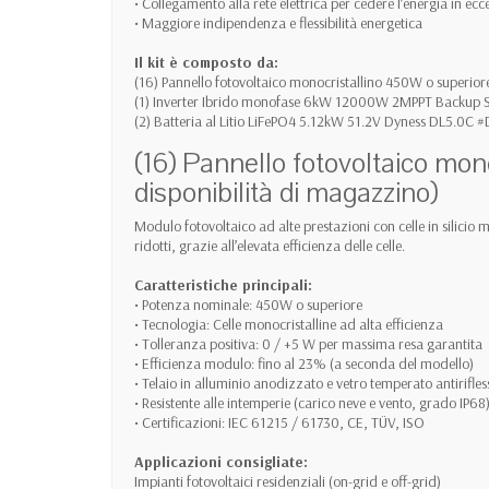
• Collegamento alla rete elettrica per cedere l’energia in ecc
• Maggiore indipendenza e flessibilità energetica
Il kit è composto da:
(16) Pannello fotovoltaico monocristallino 450W o superior
(1) Inverter Ibrido monofase 6kW 12000W 2MPPT Backup 
(2) Batteria al Litio LiFePO4 5.12kW 51.2V Dyness DL5.0C
(16) Pannello fotovoltaico mon
disponibilità di magazzino)
Modulo fotovoltaico ad alte prestazioni con celle in silicio 
ridotti, grazie all’elevata efficienza delle celle.
Caratteristiche principali:
• Potenza nominale: 450W o superiore
• Tecnologia: Celle monocristalline ad alta efficienza
• Tolleranza positiva: 0 / +5 W per massima resa garantita
• Efficienza modulo: fino al 23% (a seconda del modello)
• Telaio in alluminio anodizzato e vetro temperato antirifles
• Resistente alle intemperie (carico neve e vento, grado IP68
• Certificazioni: IEC 61215 / 61730, CE, TÜV, ISO
Applicazioni consigliate:
Impianti fotovoltaici residenziali (on-grid e off-grid)