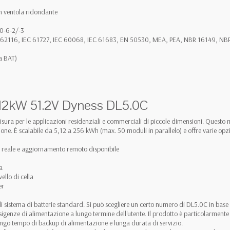
n ventola ridondante
0-6-2/-3
IEC 62116, IEC 61727, IEC 60068, IEC 61683, EN 50530, MEA, PEA, NBR 16149, N
a BAT)
 5.12kW 51.2V Dyness DL5.0C
ura per le applicazioni residenziali e commerciali di piccole dimensioni. Questo 
ione. È scalabile da 5,12 a 256 kWh (max. 50 moduli in parallelo) e offre varie opz
 reale e aggiornamento remoto disponibile
ila
ello di cella
er
tà di sistema di batterie standard. Si può scegliere un certo numero di DL5.0C in bas
sigenze di alimentazione a lungo termine dell'utente. Il prodotto è particolarment
lungo tempo di backup di alimentazione e lunga durata di servizio.