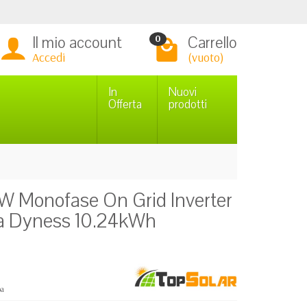
Il mio account
Carrello
0
Accedi
(vuoto)
In
Nuovi
Offerta
prodotti
0W Monofase On Grid Inverter
ria Dyness 10.24kWh
pa