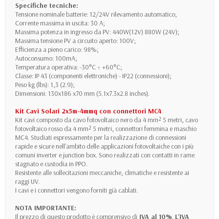
Specifiche tecniche:
Tensione nominale batterie: 12/24V rilevamento automatico;
Corrente massima in uscita: 30 A;
Massima potenza in ingresso da PV: 440W(12V) 880W (24V);
Massima tensione PV a circuito aperto: 100V;
Efficienza a pieno carico: 98%;
Autoconsumo: 100mA;
Temperatura operativa: -30°C ÷ +60°C;
Classe: IP 43 (componenti elettroniche) - IP22 (connessioni);
Peso kg (lbs): 1,3 (2.9);
Dimensioni: 130x186 x70 mm (5.1x7.3x2.8 inches).
Kit Cavi Solari 2x5m-4mmq con connettori MC4
Kit cavi composto da cavo fotovoltaico nero da 4 mm² 5 metri, cavo
fotovoltaico rosso da 4 mm² 5 metri, connettori femmina e maschio
MC4. Studiati espressamente per la realizzazione di connessioni
rapide e sicure nell'ambito delle applicazioni fotovoltaiche con i più
comuni inverter e junction box. Sono realizzati con contatti in rame
stagnato e custodia in PPO.
Resistente alle sollecitazioni meccaniche, climatiche e resistente ai
raggi UV.
I cavi e i connettori vengono forniti già cablati.
NOTA IMPORTANTE:
Il prezzo di questo prodotto è comprensivo di
IVA al 10%
.
L'IVA