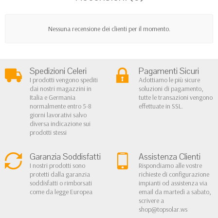
Nessuna recensione dei clienti per il momento.
Spedizioni Celeri
Pagamenti Sicuri
I prodotti vengono spediti
Adottiamo le più sicure
dai nostri magazzini in
soluzioni di pagamento,
Italia e Germania
tutte le transazioni vengono
normalmente entro 5-8
effettuate in SSL.
giorni lavorativi salvo
diversa indicazione sui
prodotti stessi
Garanzia Soddisfatti
Assistenza Clienti
I nostri prodotti sono
Rispondiamo alle vostre
protetti dalla garanzia
richieste di configurazione
soddisfatti o rimborsati
impianti od assistenza via
come da legge Europea
email da martedì a sabato,
scrivere a
shop@topsolar.ws