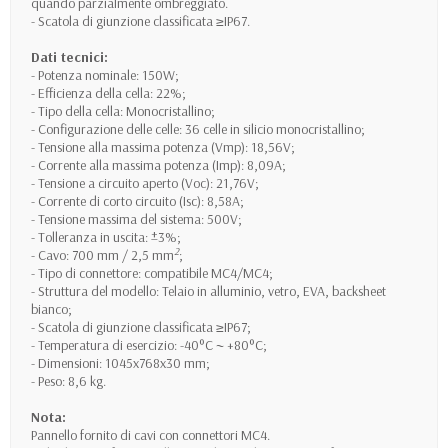
quando parzialmente ombreggiato.
- Scatola di giunzione classificata ≥IP67.
Dati tecnici:
- Potenza nominale: 150W;
- Efficienza della cella: 22%;
- Tipo della cella: Monocristallino;
- Configurazione delle celle: 36 celle in silicio monocristallino;
- Tensione alla massima potenza (Vmp): 18,56V;
- Corrente alla massima potenza (Imp): 8,09A;
- Tensione a circuito aperto (Voc): 21,76V;
- Corrente di corto circuito (Isc): 8,58A;
- Tensione massima del sistema: 500V;
- Tolleranza in uscita: ±3%;
2
- Cavo: 700 mm / 2,5 mm
;
- Tipo di connettore: compatibile MC4/MC4;
- Struttura del modello: Telaio in alluminio, vetro, EVA, backsheet
bianco;
- Scatola di giunzione classificata ≥IP67;
- Temperatura di esercizio: -40°C ~ +80°C;
- Dimensioni: 1045x768x30 mm;
- Peso: 8,6 kg.
Nota:
Pannello fornito di cavi con connettori MC4.