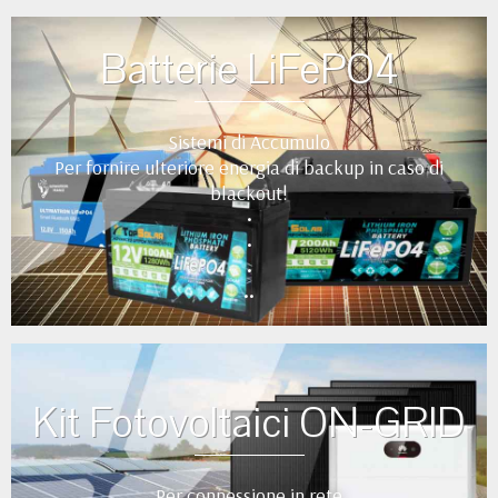
Batterie LiFePO4
Sistemi di Accumulo
Per fornire ulteriore energia di backup in caso di
blackout!
•
•
•
••
Kit Fotovoltaici ON-GRID
Per connessione in rete