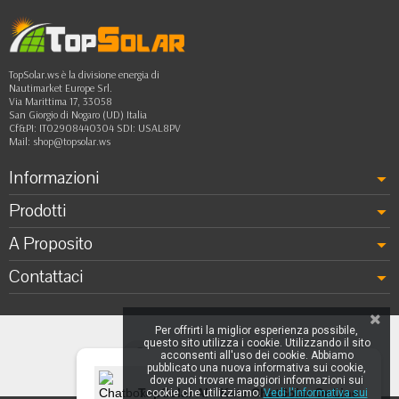
TopSolar.ws è la divisione energia di
Nautimarket Europe Srl.
Via Marittima 17, 33058
San Giorgio di Nogaro (UD) Italia
Cf&PI: IT02908440304 SDI: USAL8PV
Mail:
shop@topsolar.ws
Informazioni
Prodotti
A Proposito
Contattaci
Per offrirti la miglior esperienza possibile,
questo sito utilizza i cookie. Utilizzando il sito
acconsenti all'uso dei cookie. Abbiamo
pubblicato una nuova informativa sui cookie,
dove puoi trovare maggiori informazioni sui
TopSolar AI - Kate ChatSolar OnLine
cookie che utilizziamo.
Vedi l'informativa sui