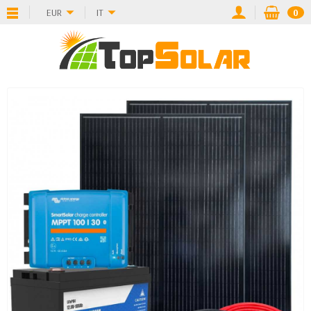
EUR
IT
0