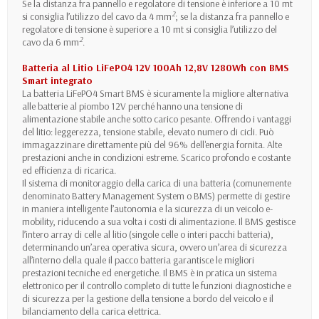
Se la distanza fra pannello e regolatore di tensione è inferiore a 10 mt
2
si consiglia l’utilizzo del cavo da 4 mm
; se la distanza fra pannello e
regolatore di tensione è superiore a 10 mt si consiglia l’utilizzo del
2
cavo da 6 mm
.
Batteria al Litio LiFePO4 12V 100Ah 12,8V 1280Wh con BMS
Smart integrato
La batteria LiFePO4 Smart BMS è sicuramente la migliore alternativa
alle batterie al piombo 12V perché hanno una tensione di
alimentazione stabile anche sotto carico pesante. Offrendo i vantaggi
del litio: leggerezza, tensione stabile, elevato numero di cicli. Può
immagazzinare direttamente più del 96% dell'energia fornita. Alte
prestazioni anche in condizioni estreme. Scarico profondo e costante
ed efficienza di ricarica.
Il sistema di monitoraggio della carica di una batteria (comunemente
denominato Battery Management System o BMS) permette di gestire
in maniera intelligente l’autonomia e la sicurezza di un veicolo e-
mobility, riducendo a sua volta i costi di alimentazione. Il BMS gestisce
l’intero array di celle al litio (singole celle o interi pacchi batteria),
determinando un’area operativa sicura, ovvero un’area di sicurezza
all’interno della quale il pacco batteria garantisce le migliori
prestazioni tecniche ed energetiche. Il BMS è in pratica un sistema
elettronico per il controllo completo di tutte le funzioni diagnostiche e
di sicurezza per la gestione della tensione a bordo del veicolo e il
bilanciamento della carica elettrica.