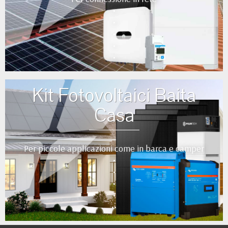
•
•
•
•
•
Kit Fotovoltaici Baita
Casa
Per piccole applicazioni come in barca e camper
•
•
•
•
••