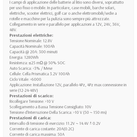
I campi di applicazione delle batterie al litio sono diversi, soprattutto
per uso fisso o mobile. In particolare, case mobili, barche solari,
elettriche, scooter elettrici, golf car o anche elettromobili/sedie a
rotelle e macchine per la pulizia sono sempre più attrezzate.
Collegamento in serie e parallelo per applicazioni a 12V, 24V, 36V,
48V.
Prestazioni elettriche:
Tensione Nominale: 12.8V
Capacità Nominale: 100Ah
Capacità @ 20A: 300 minuti
Energia: 1280Wh
Resistenza: ≤25 mΩ @ 50% SOC
Auto Scarica: <3% / Mese
Cellule: Cella Prismatica 3.2V 100Ah
Ciclo Vitale: >6000
Applicazione: Installazione 12V, parallelo 4Pz, 4Pz max connessione in
serie (12-24-48V)
Prestazioni di scarico:
Ricollegare Tensione: >10 V
Scollegamento a Bassa Tensione Consigliato: 10V
Tensione d'Interruzione Della Scarica: >10 V (50 ~ 150 ms)
Prestazioni di carica:
Intervallo di tensione di esercizio: 11.2V ~ 14.4V ± 0.2V
Corrente di carica costante: 20A(0.2C)
Corrente di carica massima: 50A