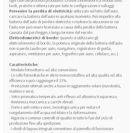
ogni fase del processo produttivo. Le interconnessioni tra moduli sono
facili, pratiche e ottimizzate per tutte le configurazioni e voltaggi.
Prevenire la perdita di elettricità:
utilizzato sul tetto dell'auto,
caricare la batteria dell'auto in qualsiasi momento. Può impedire alla
batteria dell'auto di perdere elettricità e risolvere la situazione in cui
l'auto non può essere licenziata a causa della perdita della batteria
causata dal parcheggio a lungo termine del veicolo.
Elettrodomestici di bordo:
quando si utilizzano gli
elettrodomestici di bordo, la potenza originale della batteria dell'auto
non si perde (audio per auto, navigatore, registratore di guida,
aspiratore, ventilatore per auto, frigorifero per auto, cellulare, ecc.).
Caratteristiche:
- Modulo fotovoltaico ad alta conversione.
- Le celle fotovoltaiche in silicio monocristallino ad alta qualità ed alta
efficienza e può raggiungere il 22%.
- Prestazioni ottimali anche a basso irraggiamento solare (nuvolosità,
mattino e sera).
- Vetro prismatico temperato anti-riflesso ad altissima trasparenza.
- Resistenza meccanica a carichi elevati.
- Forte e anti-vento e neve, tecnologia unica per evitare il
congelamento dell'acqua nel telaio e la deformazione.
- Rigorosi e continui controlli di qualità in tutte le fasi del ciclo di
produzione fino alla spedizione.
- I diodi di bypass integrati consentono al pannello di funzionare