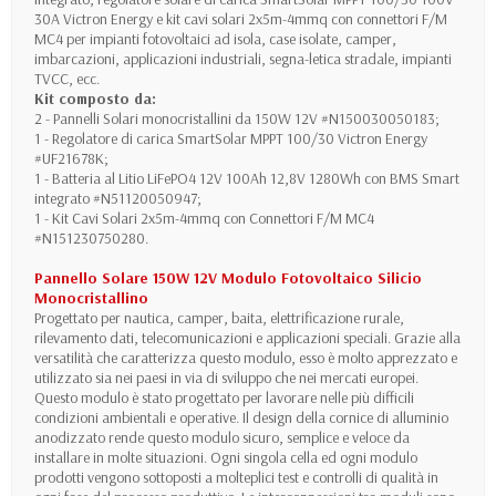
30A Victron Energy e kit cavi solari 2x5m-4mmq con connettori F/M
MC4 per impianti fotovoltaici ad isola, case isolate, camper,
imbarcazioni, applicazioni industriali, segna-letica stradale, impianti
TVCC, ecc.
Kit composto da:
2 - Pannelli Solari monocristallini da 150W 12V #N150030050183;
1 - Regolatore di carica SmartSolar MPPT 100/30 Victron Energy
#UF21678K;
1 - Batteria al Litio LiFePO4 12V 100Ah 12,8V 1280Wh con BMS Smart
integrato #N51120050947;
1 - Kit Cavi Solari 2x5m-4mmq con Connettori F/M MC4
#N151230750280.
Pannello Solare 150W 12V Modulo Fotovoltaico Silicio
Monocristallino
Progettato per nautica, camper, baita, elettrificazione rurale,
rilevamento dati, telecomunicazioni e applicazioni speciali. Grazie alla
versatilità che caratterizza questo modulo, esso è molto apprezzato e
utilizzato sia nei paesi in via di sviluppo che nei mercati europei.
Questo modulo è stato progettato per lavorare nelle più difficili
condizioni ambientali e operative. Il design della cornice di alluminio
anodizzato rende questo modulo sicuro, semplice e veloce da
installare in molte situazioni. Ogni singola cella ed ogni modulo
prodotti vengono sottoposti a molteplici test e controlli di qualità in