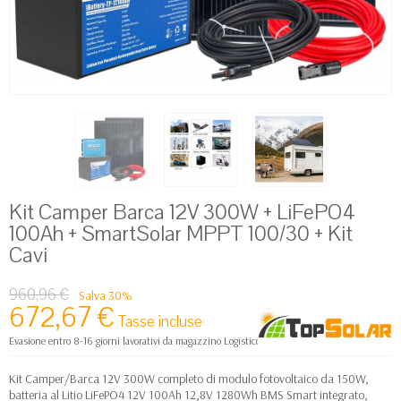
Kit Camper Barca 12V 300W + LiFePO4
100Ah + SmartSolar MPPT 100/30 + Kit
Cavi
960,96 €
Salva 30%
672,67 €
Tasse incluse
Evasione entro 8-16 giorni lavorativi da magazzino Logistico Europa
Kit Camper/Barca 12V 300W completo di modulo fotovoltaico da 150W,
batteria al Litio LiFePO4 12V 100Ah 12,8V 1280Wh BMS Smart integrato,