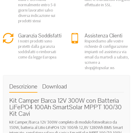
normalmente entro 5-8
effettuate in SSL.
giorni lavorativi salvo
diversa indicazione sui
prodotti stessi
Garanzia Soddisfatti
Assistenza Clienti
I nostri prodotti sono
Rispondiamo alle vostre
protetti dalla garanzia
richieste di configurazione
soddisfatti o rimborsati
impianti od assistenza via
come da legge Europea
email da martedì a sabato,
scrivere a
shop@topsolar.ws
Descrizione
Download
Kit Camper Barca 12V 300W con Batteria
LiFePO4 100Ah SmartSolar MPPT 100/30
Kit Cavi
Kit Camper/Barca 12V 300W completo di modulo fotovoltaico da
150W, batteria al Litio LiFePO4 12V 100Ah 12,8V 1280Wh BMS Smart
integrato, regolatore solare di carica SmartSolar MPPT 100/30 100V