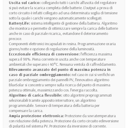
Uscita sul carico:
collegando tutti i carichi all’uscita del regolatore
si può evitare la scarica completa delle batterie. L’output a prova di
corto circuito è infatti collegato ad una determinata soglia di tensione
sotto la quale i carichi vengono automaticamente scollegati.
BatteryLife:
sistema intelligente di gestione della batteria. Algoritmo
che monitora e permette di ottimizzare sempre la carica delle batterie
anche in caso di parziale ricarica, evitandone il deterioramento
precoce.
Componenti elettronici incapsulati in resina. Programmazione oraria
giorno/notte e opzione di regolazione della luminosità.
Eccezionale efficienza di conversione:
l’efficienza massima
supera il 98%. Piena corrente in uscita anche con temperature
ambientali che superano i 40°C. Nessuna ventola di raffreddamento.
Rilevamento avanzato del punto di massima potenza in
caso di parziale ombreggiamento:
nel caso in cui si verifichi un
parziale ombreggiamento dei pannelli PV, l’innovativo algoritmo
BlueSolar si concentra sempre sulla ricerca del punto di massima
potenza ottimale, massimizzando cos. l’energia raccolta.
Algoritmo di carica flessibile:
otto algoritmi preprogrammati
selezionabili tramite apposito interruttore; un algoritmo
programmabile. Sensore di temperatura della batteria per
compensare la carica.
Ampia protezione elettronica:
Protezione da sovratemperatura
con riduzione della potenza. Protezione da corto circuito edinversione
di polarità nel sistema PV. Protezione da inversione di corrente.