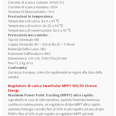
Corrente di scarica costante: 50A(0.5C)
Corrente di scarica massima: 100A
Tensione Di Bilanciamento: <14 V
Prestazioni in temperatura:
Temperatura di carica: da 0 a 45 ℃
Temperatura di scarico: da-20 a 60 ℃
Temperatura di conservazione: da 0 a 45 ℃
Prestazioni meccaniche:
Tipo Di Terminale: M8
Coppia Terminale: 80 ~ 100 in-lbs (9 ~ 11 N-m)
Materiale Della Cassa: ABS
Protezione Dell'Involucro: IP65
Dimensioni (L x W x H): 330x173x220 mm
Peso 11,5 kg circa
Conformità:
Garanzia: Europea, come da regolamento in vigore alla data della
vendita.
Regolatore di carica SmartSolar MPPT 100/30 Victron
Energy
Maximum Power Point Tracking (MPPT) ultra rapido:
soprattutto in caso di cielo nuvoloso, quando l’intensità luminosa
cambia in continuazione, un regolatore di tipo MPPT ultra rapido
aumenta l’energia raccolta fino al 30% in più rispetto ad uno di tipo
PWM e fino al 10% in più rispetto ai regolatori MPPT più lenti.