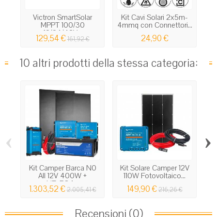
Victron SmartSolar
Kit Cavi Solari 2x5m-
P
MPPT 100/30
4mmq con Connettori...
12/24/48V...
129,54 €
24,90 €
161,92 €
10 altri prodotti della stessa categoria:
‹
›
Kit Camper Barca N0
Kit Solare Camper 12V
K
All 12V 400W +
110W Fotovoltaico...
LiFePO4...
1.303,52 €
149,90 €
2.005,41 €
216,26 €
Recensioni (0)