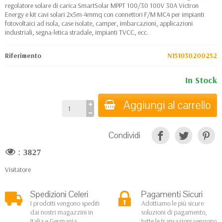
regolatore solare di carica SmartSolar MPPT 100/30 100V 30A Victron
Energy e kit cavi solari 2x5m-4mmq con connettori F/M MC4 per impianti
fotovoltaici ad isola, case isolate, camper, imbarcazioni, applicazioni
industriali, segna-letica stradale, impianti TVCC, ecc.
Riferimento
N151030200252
In Stock
Aggiungi al carrello
Condividi
:
3827
Visitatore
Spedizioni Celeri
Pagamenti Sicuri
I prodotti vengono spediti
Adottiamo le più sicure
dai nostri magazzini in
soluzioni di pagamento,
Italia e Germania
tutte le transazioni vengono