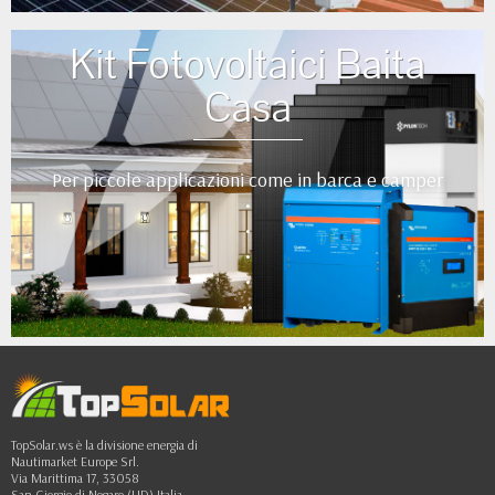
Kit Fotovoltaici Baita
Casa
Per piccole applicazioni come in barca e camper
•
•
•
•
••
TopSolar.ws è la divisione energia di
Nautimarket Europe Srl.
Via Marittima 17, 33058
San Giorgio di Nogaro (UD) Italia