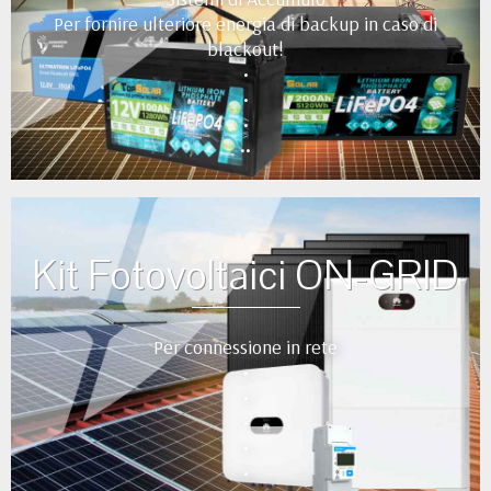
Per fornire ulteriore energia di backup in caso di
blackout!
•
•
•
••
Kit Fotovoltaici ON-GRID
Per connessione in rete
•
•
•
•
•