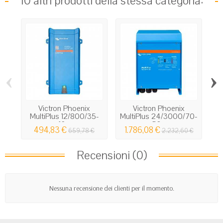
10 altri prodotti della stessa categoria:
‹
›
Victron Phoenix
Victron Phoenix
MultiPlus 12/800/35-
MultiPlus 24/3000/70-
16...
50...
494,83 €
1.786,08 €
659,78 €
2.232,60 €
Recensioni (0)
Nessuna recensione dei clienti per il momento.