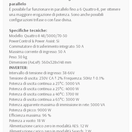
parallelo
È possibile far funzionare in parallelo fino a 6 Quattro-II, per ottenere
una maggiore erogazione di potenza. Sono anche possibili
configurazioni trifase o con fase divisa.
Specifiche tecniche:
Modello: Quattro II 48/5000/70-50
PowerControl & Power Assist: Sì
Commutatore di trasferimento integrato: 50 A
Massima corrente di ingresso: 50 A
Peso: 30 kg
Dimensioni (AxLxP): 560x328x148 mm
INVERTER:
Intervallo di tensione di ingresso: 38-66V
Tensione di uscita: 230V CA ± 2% Frequenza: 50Hz ± 0.1%
Potenza di uscita continua a 25°C: 5000 VA
Potenza di uscita continua a 25°C: 4000 W
Potenza di uscita continua a 40°C: 3700 W
Potenza di uscita continua a 65°C: 3000 W
Potenza apparente massima di immissione in rete: 5000 VA
Potenza di picco: 9000 W
Efficienza massima: 96 %
Potenza a vuoto: 18 W
Alimentazione carico zero in modalità AES: 12 W
Alimentazione carico zero in modalità Search: 2 W