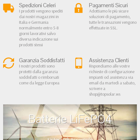
Spedizioni Celeri
Pagamenti Sicuri
I prodotti vengono spediti
Adottiamo le più sicure
dai nostri magazzini in
soluzioni di pagamento,
Italia e Germania
tutte le transazioni vengono
normalmente entro 5-8
effettuate in SSL.
giorni lavorativi salvo
diversa indicazione sui
prodotti stessi
Garanzia Soddisfatti
Assistenza Clienti
I nostri prodotti sono
Rispondiamo alle vostre
protetti dalla garanzia
richieste di configurazione
soddisfatti o rimborsati
impianti od assistenza via
come da legge Europea
email da martedì a sabato,
scrivere a
shop@topsolar.ws
Batterie LiFePO4
Sistemi di Accumulo