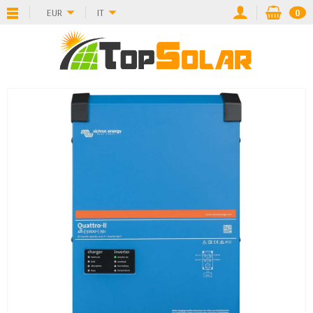
EUR
IT
0