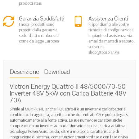
prodotti stessi
Garanzia Soddisfatti
Assistenza Clienti
I nostri prodotti sono
Rispondiamo alle vostre
protetti dalla garanzia
richieste di configurazione
soddisfatti o rimborsati
impianti od assistenza via
come da legge Europea
email da martedì a sabato,
scrivere a
shop@topsolar.ws
Descrizione
Download
Victron Energy Quattro II 48/5000/70-50
Inverter 48V 5kW con Carica Batterie 48V
70A
Simile al MultiPlus-II, anche il Quattro-II è un inverter e caricabatterie
combinato. In aggiunta, accetta anche due entrate CA e può collegarsi
automaticamente alla fonte attiva. Le sue numerose caratteristiche
comprendono un inverter ad onda sinusoidale pura, carica adattiva,
tecnologia PowerAssist ibrida, oltre a molteplici caratteristiche di
integrazione di sistema, come funzionamento trifase o con fase divisa