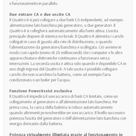
e funzionamento in parallelo.
Due entrare CA e due uscite CA
Il Quattro-II si può collegare a due fonti CA indipendenti, ad esempio
alimentazione lato banchina più generatore, o due generatori. Il
Quattro-II si collegherà automaticamente alla fonte attiva. L'uscita
principale dispone di sistema no-break. Il Quattro-II alimenta i carichi
collegati in caso di guasto alla rete di distribuzione, o quando
l'alimentazione da generatore/banchina è scollegata. Ciò avviene in
modo così rapido (meno di 20 millisecondi) che i computer e le altre
apparecchiature elettroniche continuano a funzionare senza
interruzioni. La seconda uscita è attiva solo quando è disponibile CA in
uno degli ingressi del Quattro-II. A tale uscita è possibile collegare
carichi che non scarichino la batteria, come ad esempio l'aria
condizionata o un boiler per l'acqua.
Funzione PowerAssist esclusiva
Il Quattro-II impedirà il sovraccarico di fonti CA limitate, come un
collegamento al generatore o all’alimentazione lato banchina. Per
prima cosa, la carica della batteria si riduce automaticamente
quando altrimenti provocherebbe un sovraccarico. Il livello successivo
potenzia l'uscita del generatore o dell'alimentazione lato banchina con
energia derivante dalla batteria.
Potenza virtualmente illimitata grazie al funzionamento in