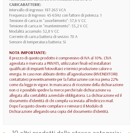
CARICABATTERIE:
Intervallo di ingresso: 187-265 VCA
Frequenza di ingresso: 45-65Hz con fattore di potenza: 1
Tensione di carica in "assorbimento": 57,6 V CC
Tensione di carica in "mantenimento": 55,2 V CC
Modalità accumulo: 52,8 V CC
Corrente di carica batteria di sevizio: 70 A
Sensore di temperatura batteria: Sì
NOTA IMPORTANTE:
Il prezzo di questo prodotto è comprensivo di IVA al 10%. L'IVA
agevolata è riservata a PRIVATI, utilizzatori finali ed installatori
qualificati di impianti fotovoltaici e termici produzione calore o
energia. In caso non abbiate diritto all'agevolazione (RIVENDITORI)
contattateci preventivamente per la fatturazione con iva piena 22%
come da legge in vigore. In mancanza di ricezione della dichiarazione
non ci è possibile spedire la merce perchè tale dichiarazione va
allegata alla contabilità aziendale obbligatoria. La dichiarazione ed il
documento d'identità di chi compila va inviata all'indirizzo mail.
Dopo l'acquisto dovete compilare e reinviarci il Modulo di
Dichiarazione allegando una copia del documento d'identità.