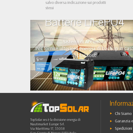
salvo diversa indicazione sui prodotti
stessi
Batterie LiFePO4
Sistemi di Accumulo
Per fornire ulteriore energia di backup in cas
di blackout!
•
•
•
••
Informaz
Chi Siamo
TopSolar.ws è la divisione energia di
Garanzia e
Nautimarket Europe Srl.
Spedizioni 
Via Marittima 17, 33058
San Giorgio di Nogaro (UD) Italia