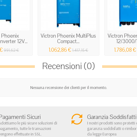
n Phoenix
Victron Phoenix MultiPlus
Victron Phoen
verter 12V...
Compact...
12/3000/1
 €
1.062,86 €
1.786,08 €
991,62 €
1.417,15 €
Recensioni (0)
Nessuna recensione dei clienti per il momento.
Pagamenti Sicuri
Garanzia Soddisfatti
Adottiamo le più sicure soluzioni di
I nostri prodotti sono protetti 
pagamento, tutte le transazioni
garanzia soddisfatti o rimbo
vengono effettuate in SSL.
da legge Europea