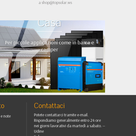
a
shop@topsolar.ws
Kit Fotovoltaici Baita
Casa
Per piccole applicazioni come in barca e
camper
•
•
•
•
••
to
Contattaci
Potete contattarci tramite e-mail.
 e note
Rispondiamo generalmente entro 24 ore
nei giorni lavorativi da martedì a sabato. --
Udine