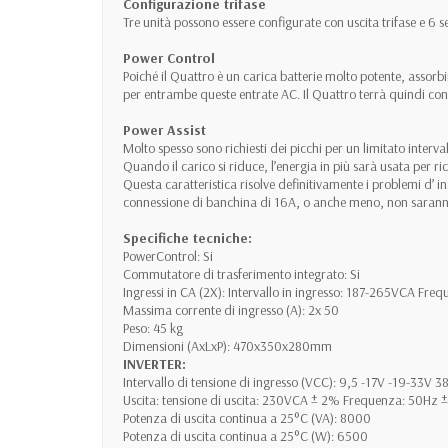
Configurazione trifase
Tre unità possono essere configurate con uscita trifase e 6
Power Control
Poiché il Quattro è un carica batterie molto potente, assor
per entrambe queste entrate AC. Il Quattro terrà quindi conto
Power Assist
Molto spesso sono richiesti dei picchi per un limitato inter
Quando il carico si riduce, l’energia in più sarà usata per ric
Questa caratteristica risolve definitivamente i problemi d’ i
connessione di banchina di 16A, o anche meno, non saranno
Specifiche tecniche:
PowerControl: Si
Commutatore di trasferimento integrato: Si
Ingressi in CA (2X): Intervallo in ingresso: 187-265VCA Fre
Massima corrente di ingresso (A): 2x 50
Peso: 45 kg
Dimensioni (AxLxP): 470x350x280mm
INVERTER:
Intervallo di tensione di ingresso (VCC): 9,5 -17V -19-33V 
Uscita: tensione di uscita: 230VCA ± 2% Frequenza: 50Hz 
Potenza di uscita continua a 25°C (VA): 8000
Potenza di uscita continua a 25°C (W): 6500