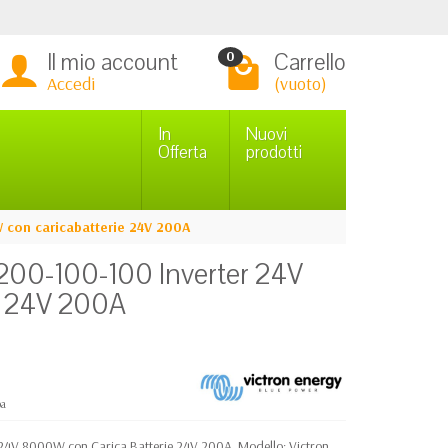
Il mio account
Carrello
0
Accedi
(vuoto)
In
Nuovi
Offerta
prodotti
 con caricabatterie 24V 200A
200-100-100 Inverter 24V
e 24V 200A
pa
r 24V 8000W con Carica Batterie 24V 200A. Modello: Victron