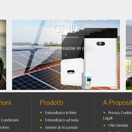
Kit Fotovoltaici ON-
GRID
o
Per connessione in rete
•
•
•
•
•
ioni
Prodotti
A Proposi
Fotovoltaico In Rete
Privacy Cookie
Legali
 Condizioni
Fotovoltaico ad Isola
I Più Venduti
e Resi
Sistemi di Accumulo