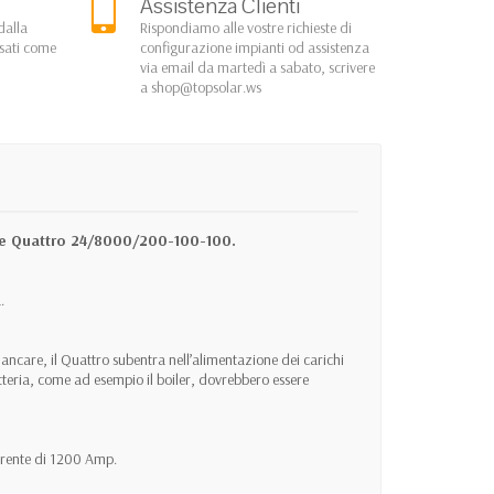
Assistenza Clienti
dalla
Rispondiamo alle vostre richieste di
rsati come
configurazione impianti od assistenza
via email da martedì a sabato, scrivere
a
shop@topsolar.ws
rie Quattro 24/8000/200-100-100.
.
mancare, il Quattro subentra nell’alimentazione dei carichi
tteria, come ad esempio il boiler, dovrebbero essere
rrente di 1200 Amp.