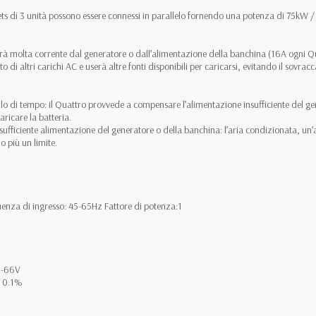
 sets di 3 unità possono essere connessi in parallelo fornendo una potenza di 75k
birà molta corrente dal generatore o dall’alimentazione della banchina (16A ogni Qu
 di altri carichi AC e userà altre fonti disponibili per caricarsi, evitando il sovra
vallo di tempo: il Quattro provvede a compensare l’alimentazione insufficiente del g
aricare la batteria.
nsufficiente alimentazione del generatore o della banchina: l’aria condizionata, un’a
 più un limite.
quenza di ingresso: 45-65Hz Fattore di potenza:1
38-66V
± 0.1%