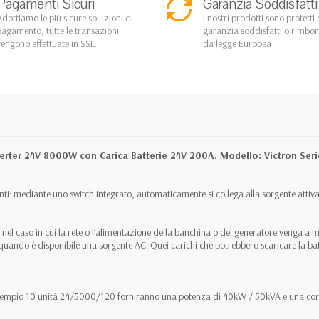
Pagamenti Sicuri
Garanzia Soddisfatti
Adottiamo le più sicure soluzioni di
I nostri prodotti sono protetti 
pagamento, tutte le transazioni
garanzia soddisfatti o rimbo
vengono effettuate in SSL.
da legge Europea
nverter 24V 8000W con Carica Batterie 24V 200A. Modello: Victron Se
nti: mediante uno switch integrato, automaticamente si collega alla sorgente attiva
: nel caso in cui la rete o l’alimentazione della banchina o del generatore venga a 
o quando è disponibile una sorgente AC. Quei carichi che potrebbero scaricare la ba
Ad esempio 10 unità 24/5000/120 forniranno una potenza di 40kW / 50kVA e una co