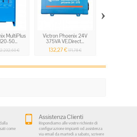
›
ix MultiPlus
Victron Phoenix 24V
Victron Phoe
20-50...
375VA VE.Direct...
48/5000 Inver
132,27 €
1.263,31 €
2.232,60 €
171,78 €
1
Assistenza Clienti
dalla
Rispondiamo alle vostre richieste di
rsati come
configurazione impianti od assistenza
via email da martedì a sabato, scrivere