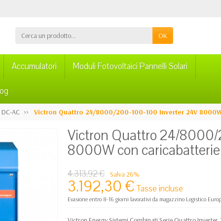
OK
Accumulatori
Moduli Fotovoltaici Pannelli Solari
log
r DC-AC
Victron Quattro 24/8000/200-100-100 Inverter 24V 8000W
Victron Quattro 24/8000/
8000W con caricabatteri
4.313,92 €
Salva 26%
3.192,30 €
Tasse incluse
Evasione entro 8-16 giorni lavorativi da magazzino Logistico Euro
Victron Energy Sistemi Combinati Serie Quattro Inverte