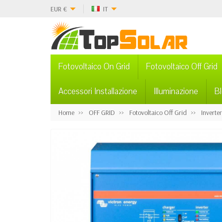
EUR
€
IT
Fotovoltaico On Grid
Fotovoltaico Off Grid
Accessori Installazione
Illuminazione
B
Home
OFF GRID
Fotovoltaico Off Grid
Inverte