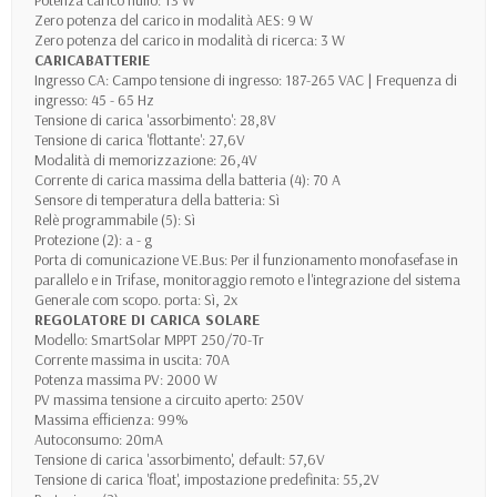
Zero potenza del carico in modalità AES: 9 W
Zero potenza del carico in modalità di ricerca: 3 W
CARICABATTERIE
Ingresso CA: Campo tensione di ingresso: 187-265 VAC | Frequenza di
ingresso: 45 - 65 Hz
Tensione di carica 'assorbimento': 28,8V
Tensione di carica 'flottante': 27,6V
Modalità di memorizzazione: 26,4V
Corrente di carica massima della batteria (4): 70 A
Sensore di temperatura della batteria: Sì
Relè programmabile (5): Sì
Protezione (2): a - g
Porta di comunicazione VE.Bus: Per il funzionamento monofasefase in
parallelo e in Trifase, monitoraggio remoto e l'integrazione del sistema
Generale com scopo. porta: Sì, 2x
REGOLATORE DI CARICA SOLARE
Modello: SmartSolar MPPT 250/70-Tr
Corrente massima in uscita: 70A
Potenza massima PV: 2000 W
PV massima tensione a circuito aperto: 250V
Massima efficienza: 99%
Autoconsumo: 20mA
Tensione di carica 'assorbimento', default: 57,6V
Tensione di carica 'float', impostazione predefinita: 55,2V