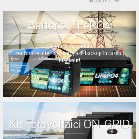
shop@topsolar.ws
Batterie LiFePO4
Sistemi di Accumulo
Per fornire ulteriore energia di backup in caso di
blackout!
•
•
•
••
Kit Fotovoltaici ON-GRID