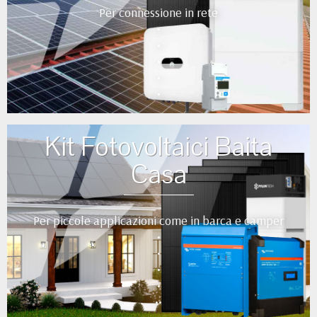
Per connessione in rete
•
•
•
•
•
Kit Fotovoltaici Baita
Casa
Per piccole applicazioni come in barca e camper
•
•
•
•
••