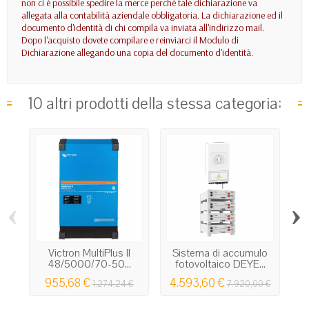
non ci è possibile spedire la merce perchè tale dichiarazione va
allegata alla contabilità aziendale obbligatoria. La dichiarazione ed il
documento d'identità di chi compila va inviata all'indirizzo mail.
Dopo l'acquisto dovete compilare e reinviarci il Modulo di
Dichiarazione allegando una copia del documento d'identità.
10 altri prodotti della stessa categoria:
‹
›
Victron MultiPlus II
Sistema di accumulo
48/5000/70-50...
fotovoltaico DEYE...
955,68 €
4.593,60 €
5
1.274,24 €
7.920,00 €