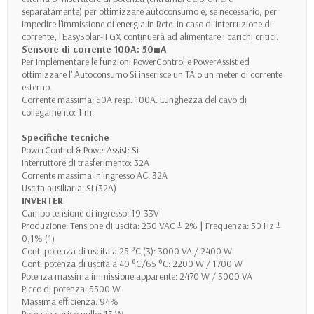
separatamente) per ottimizzare autoconsumo e, se necessario, per
impedire l'immissione di energia in Rete. In caso di interruzione di
corrente, l'EasySolar-II GX continuerà ad alimentare i carichi critici.
Sensore di corrente 100A: 50mA
Per implementare le funzioni PowerControl e PowerAssist ed
ottimizzare l' Autoconsumo Si inserisce un TA o un meter di corrente
esterno.
Corrente massima: 50A resp. 100A. Lunghezza del cavo di
collegamento: 1 m.
Specifiche tecniche
PowerControl & PowerAssist: Sì
Interruttore di trasferimento: 32A
Corrente massima in ingresso AC: 32A
Uscita ausiliaria: Si (32A)
INVERTER
Campo tensione di ingresso: 19-33V
Produzione: Tensione di uscita: 230 VAC ± 2% | Frequenza: 50 Hz ±
0,1% (1)
Cont. potenza di uscita a 25 °C (3): 3000 VA / 2400 W
Cont. potenza di uscita a 40 °C/65 °C: 2200 W / 1700 W
Potenza massima immissione apparente: 2470 W / 3000 VA
Picco di potenza: 5500 W
Massima efficienza: 94%
Potenza carico nullo: 13 W