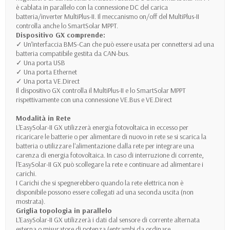
è cablata in parallelo con la connessione DC del carica
batteria/inverter MultiPlus-II. Il meccanismo on/off del MultiPlus-II
controlla anche lo SmartSolar MPPT.
Dispositivo GX comprende:
✓ Un’interfaccia BMS-Can che può essere usata per connettersi ad una
batteria compatibile gestita da CAN-bus.
✓ Una porta USB
✓ Una porta Ethernet
✓ Una porta VE.Direct
Il dispositivo GX controlla il MultiPlus-II e lo SmartSolar MPPT
rispettivamente con una connessione VE.Bus e VE.Direct
Modalità in Rete
L'EasySolar-II GX utilizzerà energia fotovoltaica in eccesso per
ricaricare le batterie o per alimentare di nuovo in rete se si scarica la
batteria o utilizzare l'alimentazione dalla rete per integrare una
carenza di energia fotovoltaica. In caso di interruzione di corrente,
l'EasySolar-II GX può scollegare la rete e continuare ad alimentare i
carichi.
I Carichi che si spegnerebbero quando la rete elettrica non è
disponibile possono essere collegati ad una seconda uscita (non
mostrata).
Griglia topologia in parallelo
L'EasySolar-II GX utilizzerà i dati dal sensore di corrente alternata
esterna o misuratore di potenza (entrambi da ordinare