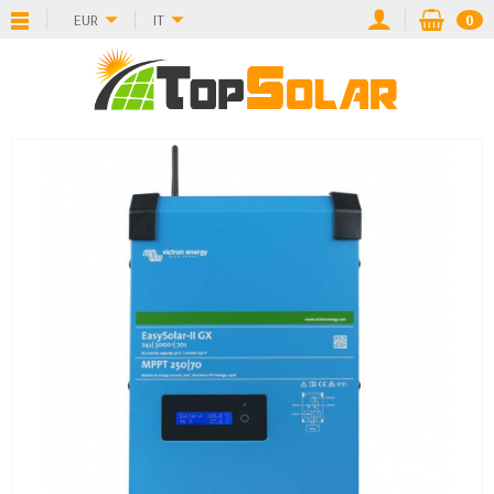
EUR
IT
0