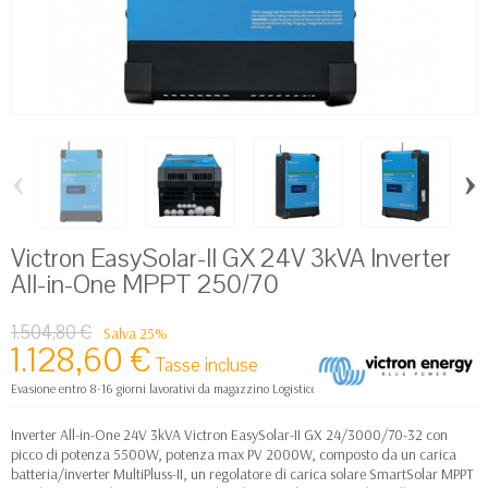
‹
›
Victron EasySolar-II GX 24V 3kVA Inverter
All-in-One MPPT 250/70
1.504,80 €
Salva 25%
1.128,60 €
Tasse incluse
Evasione entro 8-16 giorni lavorativi da magazzino Logistico Europa
Inverter All-in-One 24V 3kVA Victron EasySolar-II GX 24/3000/70-32 con
picco di potenza 5500W, potenza max PV 2000W, composto da un carica
batteria/inverter MultiPluss-II, un regolatore di carica solare SmartSolar MPPT