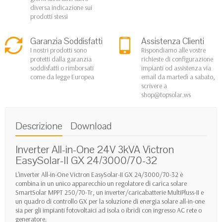
diversa indicazione sui
prodotti stessi
Garanzia Soddisfatti
Assistenza Clienti
I nostri prodotti sono
Rispondiamo alle vostre
protetti dalla garanzia
richieste di configurazione
soddisfatti o rimborsati
impianti od assistenza via
come da legge Europea
email da martedì a sabato,
scrivere a
shop@topsolar.ws
Descrizione
Download
Inverter All-in-One 24V 3kVA Victron
EasySolar-II GX 24/3000/70-32
L'inverter All-in-One Victron EasySolar-II GX 24/3000/70-32 è
combina in un unico apparecchio un regolatore di carica solare
SmartSolar MPPT 250/70-Tr, un inverter/caricabatterie MultiPluss-II e
un quadro di controllo GX per la soluzione di energia solare all-in-one
sia per gli impianti fotovoltaici ad isola o ibridi con ingresso AC rete o
generatore.