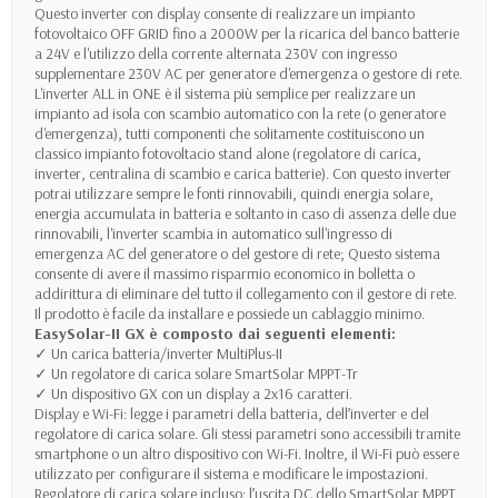
Questo inverter con display consente di realizzare un impianto
fotovoltaico OFF GRID fino a 2000W per la ricarica del banco batterie
a 24V e l'utilizzo della corrente alternata 230V con ingresso
supplementare 230V AC per generatore d'emergenza o gestore di rete.
L'inverter ALL in ONE è il sistema più semplice per realizzare un
impianto ad isola con scambio automatico con la rete (o generatore
d'emergenza), tutti componenti che solitamente costituiscono un
classico impianto fotovoltacio stand alone (regolatore di carica,
inverter, centralina di scambio e carica batterie). Con questo inverter
potrai utilizzare sempre le fonti rinnovabili, quindi energia solare,
energia accumulata in batteria e soltanto in caso di assenza delle due
rinnovabili, l'inverter scambia in automatico sull'ingresso di
emergenza AC del generatore o del gestore di rete; Questo sistema
consente di avere il massimo risparmio economico in bolletta o
addirittura di eliminare del tutto il collegamento con il gestore di rete.
Il prodotto è facile da installare e possiede un cablaggio minimo.
EasySolar-II GX è composto dai seguenti elementi:
✓ Un carica batteria/inverter MultiPlus-II
✓ Un regolatore di carica solare SmartSolar MPPT-Tr
✓ Un dispositivo GX con un display a 2x16 caratteri.
Display e Wi-Fi: legge i parametri della batteria, dell’inverter e del
regolatore di carica solare. Gli stessi parametri sono accessibili tramite
smartphone o un altro dispositivo con Wi-Fi. Inoltre, il Wi-Fi può essere
utilizzato per configurare il sistema e modificare le impostazioni.
Regolatore di carica solare incluso: l’uscita DC dello SmartSolar MPPT