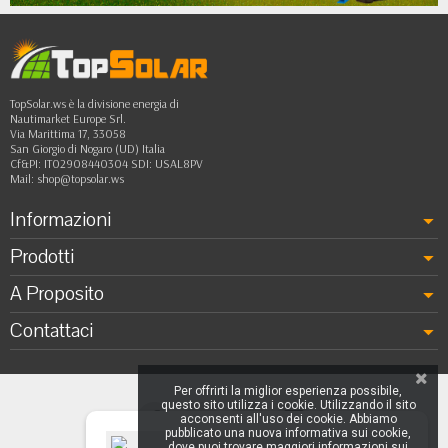
TopSolar.ws è la divisione energia di
Nautimarket Europe Srl.
Via Marittima 17, 33058
San Giorgio di Nogaro (UD) Italia
Cf&PI: IT02908440304 SDI: USAL8PV
Mail:
shop@topsolar.ws
Informazioni
Prodotti
A Proposito
Contattaci
Per offrirti la miglior esperienza possibile,
questo sito utilizza i cookie. Utilizzando il sito
acconsenti all'uso dei cookie. Abbiamo
pubblicato una nuova informativa sui cookie,
dove puoi trovare maggiori informazioni sui