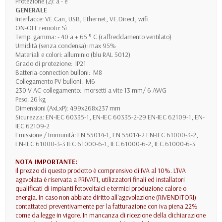
Protezione (2): a - e
GENERALE
Interfacce: VE.Can, USB, Ethernet, VE.Direct, wifi
ON-OFF remoto: Sì
Temp. gamma: - 40 a + 65 ° C (raffreddamento ventilato)
Umidità (senza condensa): max 95%
Materiali e colori: alluminio (blu RAL 5012)
Grado di protezione: IP21
Batteria-connection bulloni: M8
Collegamento PV bulloni: M6
230 V AC-collegamento: morsetti a vite 13 mm/ 6 AWG
Peso: 26 kg
Dimensioni (AxLxP): 499x268x237 mm
Sicurezza: EN-IEC 60335-1, EN-IEC 60335-2-29 EN-IEC 62109-1, EN-
IEC 62109-2
Emissione / Immunità: EN 55014-1, EN 55014-2 EN-IEC 61000-3-2,
EN-IEC 61000-3-3 IEC 61000-6-1, IEC 61000-6-2, IEC 61000-6-3
NOTA IMPORTANTE:
Il prezzo di questo prodotto è comprensivo di IVA al 10%. L'IVA
agevolata è riservata a PRIVATI, utilizzatori finali ed installatori
qualificati di impianti fotovoltaici e termici produzione calore o
energia. In caso non abbiate diritto all'agevolazione (RIVENDITORI)
contattateci preventivamente per la fatturazione con iva piena 22%
come da legge in vigore. In mancanza di ricezione della dichiarazione