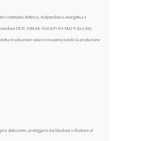
re continuità elettrica, indipendenza energetica e
brido monofase DEYE SUN-6K-SG05LP1-EU-AM2-P da 6 kW,
di ridotta irradiazione solare e massimizzando la produzione
ria abitazione, proteggersi dai blackout e sfruttare al