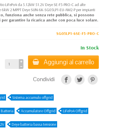
itio LiFePo4 da 5.12kW 51.2V Deye SE-F5-PRO-C ad alte
fase 6kW 2 MPPT Deye SUN-6K-SG05LP1-EU-AM2-P per impianti
co, funziona anche senza rete pubblica, si possono
i per garantire la ricarica anche con poca luce solare.
SG05LP1-6SE-F5-PRO-C
In Stock
Aggiungi al carrello
Condividi
rid
Sistema accumulo offgrid
 Batteria
Accumulatore Offgrid
LiFePo4 Offgrid
.2V
Deye batteria bassa tensione