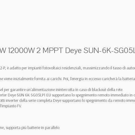
se 6kW 12000W 2 MPPT Deye SUN-6K-SG0
P, è adatto per impianti fotovoltaici residenziali, massimizzando il tasso di au
he viene inizialmente fornita ai carichi. Poi, l'energia in eccesso caricherà la batter
l per garantire un'alimentazione ininterrotta in caso di blackout della rete.
inverter Deye SUN 6K SG05LP1 EU supportano lo spegnimento remoto immediato in ca
dotti inverter della serie completa Deye supportano lo spegnimento da remoto imme
'impianto FV.
e, supporta più batterie in parallelo