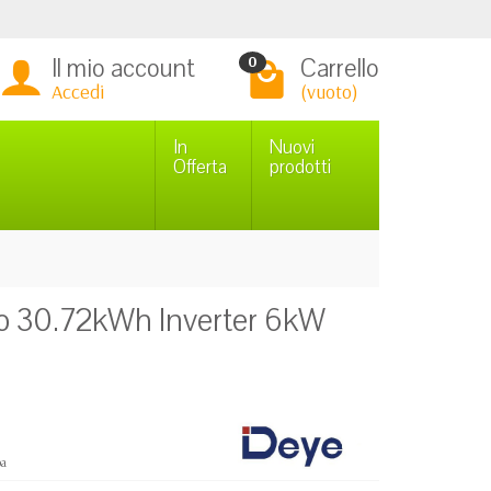
Il mio account
Carrello
0
Accedi
(vuoto)
In
Nuovi
Offerta
prodotti
o 30.72kWh Inverter 6kW
C
pa