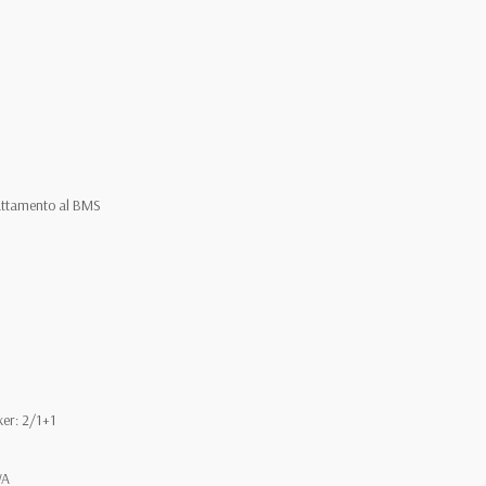
adattamento al BMS
er: 2/1+1
WA