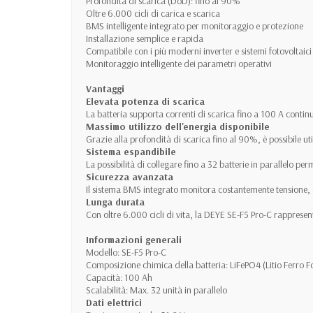
Profondità di scarica (DoD): fino al 90%
Oltre 6.000 cicli di carica e scarica
BMS intelligente integrato per monitoraggio e protezione
Installazione semplice e rapida
Compatibile con i più moderni inverter e sistemi fotovoltaici
Monitoraggio intelligente dei parametri operativi
Vantaggi
Elevata potenza di scarica
La batteria supporta correnti di scarica fino a 100 A contin
Massimo utilizzo dell'energia disponibile
Grazie alla profondità di scarica fino al 90%, è possibile
Sistema espandibile
La possibilità di collegare fino a 32 batterie in parallelo p
Sicurezza avanzata
Il sistema BMS integrato monitora costantemente tensione, 
Lunga durata
Con oltre 6.000 cicli di vita, la DEYE SE-F5 Pro-C rappresen
Informazioni generali
Modello: SE-F5 Pro-C
Composizione chimica della batteria: LiFePO4 (Litio Ferro F
Capacità: 100 Ah
Scalabilità: Max. 32 unità in parallelo
Dati elettrici