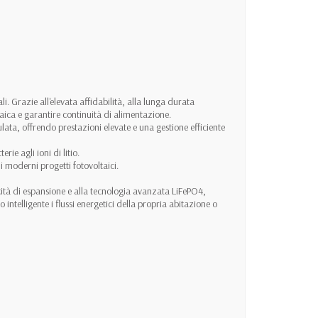
. Grazie all'elevata affidabilità, alla lunga durata
aica e garantire continuità di alimentazione.
ata, offrendo prestazioni elevate e una gestione efficiente
ie agli ioni di litio.
i moderni progetti fotovoltaici.
acità di espansione e alla tecnologia avanzata LiFePO4,
ntelligente i flussi energetici della propria abitazione o