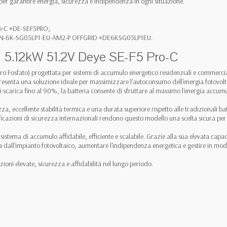
 per garantire energia, sicurezza e indipendenza in ogni situazione.
Pro-C #DE-SEF5PRO;
 SUN-6K-SG05LP1-EU-AM2-P OFFGRID #DE6KSG05LP1EU.
 da 5.12kW 51.2V Deye SE-F5 Pro-C
rro Fosfato) progettata per sistemi di accumulo energetico residenziali e commerciali
presenta una soluzione ideale per massimizzare l'autoconsumo dell'energia fotovolt
carica fino al 90%, la batteria consente di sfruttare al massimo l'energia accumul
, eccellente stabilità termica e una durata superiore rispetto alle tradizionali batter
rtificazioni di sicurezza internazionali rendono questo modello una scelta sicura per 
 sistema di accumulo affidabile, efficiente e scalabile. Grazie alla sua elevata cap
dall'impianto fotovoltaico, aumentare l'indipendenza energetica e gestire in modo i
ioni elevate, sicurezza e affidabilità nel lungo periodo.