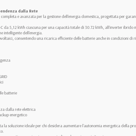
pendenza dalla Rete
ompleta e avanzata per la gestione dell'energia domestica, progettata per garanti
Pro-C da 5,12 kWh ciascuna per una capacità totale di 30.72 kWh, all'inverter i
 intelligente dell'energia.
otovoltaici, consentendo una ricarica efficiente delle batterie anche in condizioni 
rgenza
-GRID
ici
le batterie
 dalla rete elettrica
backup energetico
a la soluzione ideale per chi desidera aumentare l'autonomia energetica della prop
co.