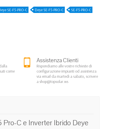
 Deye SE-F5-PRO-C
Deye SE-F5-PRO-C
SE-F5-PRO-C
Assistenza Clienti
dalla
Rispondiamo alle vostre richieste di
rsati come
configurazione impianti od assistenza
via email da martedì a sabato, scrivere
a
shop@topsolar.ws
ro-C e Inverter Ibrido Deye