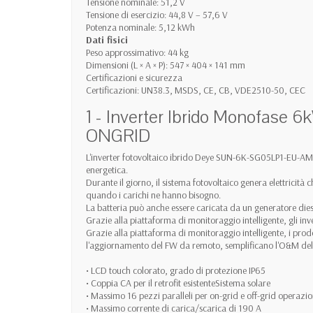
Tensione nominale: 51,2 V
Tensione di esercizio: 44,8 V – 57,6 V
Potenza nominale: 5,12 kWh
Dati fisici
Peso approssimativo: 44 kg
Dimensioni (L × A × P): 547 × 404 × 141 mm
Certificazioni e sicurezza
Certificazioni: UN38.3, MSDS, CE, CB, VDE2510-50, CEC
1 - Inverter Ibrido Monofa
ONGRID
L'inverter fotovoltaico ibrido Deye SUN-6K-SG05LP1-EU-AM2-
energetica.
Durante il giorno, il sistema fotovoltaico genera elettricità c
quando i carichi ne hanno bisogno.
La batteria può anche essere caricata da un generatore diese
Grazie alla piattaforma di monitoraggio intelligente, gli 
Grazie alla piattaforma di monitoraggio intelligente, i pro
l'aggiornamento del FW da remoto, semplificano l'O&M dell
• LCD touch colorato, grado di protezione IP65
• Coppia CA per il retrofit esistenteSistema solare
• Massimo 16 pezzi paralleli per on-grid e off-grid operazion
• Massimo corrente di carica/scarica di 190 A