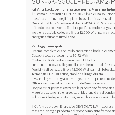
SUN-6K-SG05LP1-EU-AM2-P
Kit Anti Lockdown Energetico per la Massima Indi
Il Sistema di Accumulo DEYE da 30.72 kWh è una soluzione c
massima efficienza negli impianti fotovoltaici residenziali.
Questo kit abbina 6 batterie al litio LiFePO4 DEYE SE-F5 
offrendo una soluzione affidabile per l'accumulo e la gestione
Inoltre, è possibile collegare fino a 12.000 W di pannelli f
energetica durante tutto l'anno.
Vantaggi principali
Sistema completo di accumulo energetico e backup di eme
Capacità totale di accumulo: 30,72 kWh
Continuità di alimentazione in caso di blackout
Funzionamento sia collegato alla rete che in modalità OFF
Possibilità di collegare fino a 12.000 W di pannelli fotovolta
Tecnologia LiFePO4 sicura, stabile e a lunga durata
BMS intelligente integrato per la gestione e la protezione del
Ottimizzazione dell'autoconsumo dell'energia solare
Doppio MPPT per massimizzare la produzione fotovoltaica
Maggiore autonomia energetica e riduzione della dipendenza
Soluzione ideale per abitazioni, seconde case e sistemi di 
Il Kit Anti Lockdown Energetico DEYE 30,72 kWh
rappresent
massimo l'energia prodotta dal proprio impianto fotovoltai