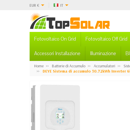
EUR
€
IT
Fotovoltaico On Grid
Fotovoltaico Off Grid
Accessori Installazione
Illuminazione
B
Home
Batterie di Accumulo
Accumulatori
Sist
DEYE Sistema di accumulo 30.72kWh Inverter 