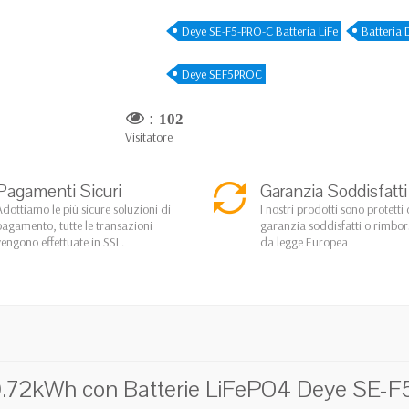
Deye SE-F5-PRO-C Batteria LiFe
Batteria
Deye SEF5PROC
:
102
Visitatore
Pagamenti Sicuri
Garanzia Soddisfatti
Adottiamo le più sicure soluzioni di
I nostri prodotti sono protetti 
pagamento, tutte le transazioni
garanzia soddisfatti o rimbo
vengono effettuate in SSL.
da legge Europea
72kWh con Batterie LiFePO4 Deye SE-F5 P