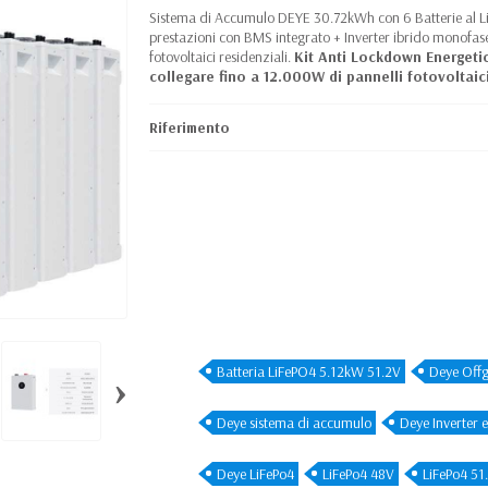
Sistema di Accumulo DEYE 30.72kWh con 6 Batterie al L
prestazioni con BMS integrato + Inverter ibrido mono
fotovoltaici residenziali.
Kit Anti Lockdown Energeti
collegare fino a 12.000W di pannelli fotovoltaic
Riferimento
Batteria LiFePO4 5.12kW 51.2V
Deye Offg
›
Deye sistema di accumulo
Deye Inverter e
Deye LiFePo4
LiFePo4 48V
LiFePo4 51