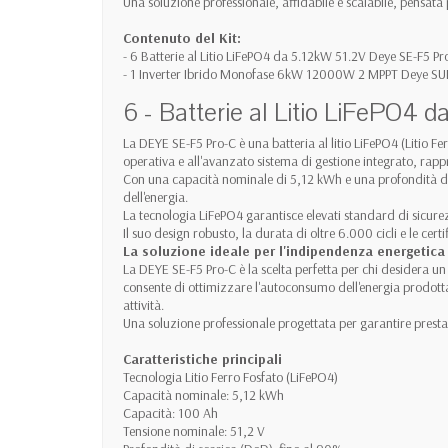
Una soluzione professionale, affidabile e scalabile, pensata
Contenuto del Kit:
- 6 Batterie al Litio LiFePO4 da 5.12kW 51.2V Deye SE-F5 
- 1 Inverter Ibrido Monofase 6kW 12000W 2 MPPT Deye
6 - Batterie al Litio LiFePO4
La DEYE SE-F5 Pro-C è una batteria al litio LiFePO4 (Litio Fe
operativa e all'avanzato sistema di gestione integrato, rap
Con una capacità nominale di 5,12 kWh e una profondità di s
dell'energia.
La tecnologia LiFePO4 garantisce elevati standard di sicurezza
Il suo design robusto, la durata di oltre 6.000 cicli e le ce
La soluzione ideale per l'indipendenza energetica
La DEYE SE-F5 Pro-C è la scelta perfetta per chi desidera un
consente di ottimizzare l'autoconsumo dell'energia prodotta 
attività.
Una soluzione professionale progettata per garantire prestaz
Caratteristiche principali
Tecnologia Litio Ferro Fosfato (LiFePO4)
Capacità nominale: 5,12 kWh
Capacità: 100 Ah
Tensione nominale: 51,2 V