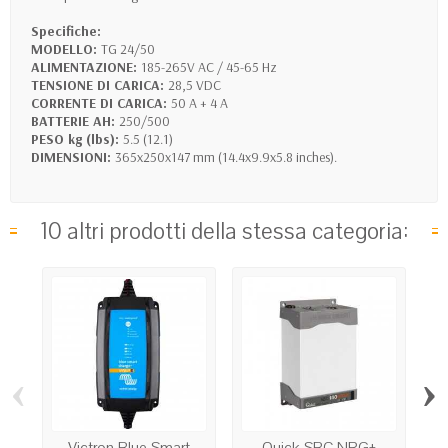
Specifiche:
MODELLO:
TG 24/50
ALIMENTAZIONE:
185-265V AC / 45-65 Hz
TENSIONE DI CARICA:
28,5 VDC
CORRENTE DI CARICA:
50 A + 4 A
BATTERIE AH:
250/500
PESO kg (lbs):
5.5 (12.1)
DIMENSIONI:
365x250x147 mm (14.4x9.9x5.8 inches).
10 altri prodotti della stessa categoria:
‹
›
Victron Blue Smart
Quick SBC NRG+