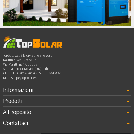
•
•
••
TopSolar.ws è la divisione energia di
Nautimarket Europe Srl.
Via Marittima 17, 33058
San Giorgio di Nogaro (UD) Italia
Cf&PI: IT02908440304 SDI: USAL8PV
Mail:
shop@topsolar.ws
Informazioni
Prodotti
A Proposito
Contattaci