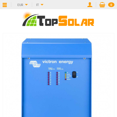
EUR
IT
0