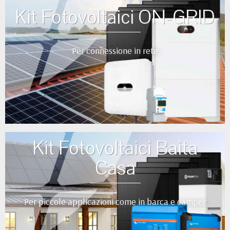
Kit Fotovoltaici ON-GRID
Per connessione in rete
•
•
•
•
•
Kit Fotovoltaici Baita
Casa
Per piccole applicazioni come in barca e camper
•
•