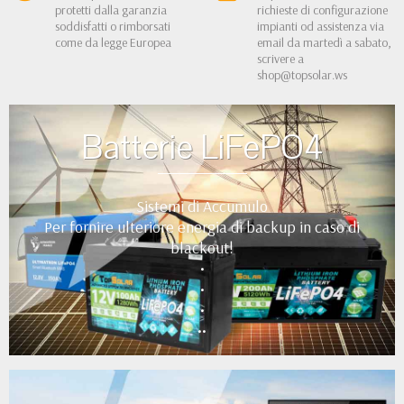
protetti dalla garanzia
richieste di configurazione
soddisfatti o rimborsati
impianti od assistenza via
come da legge Europea
email da martedì a sabato,
scrivere a
shop@topsolar.ws
Batterie LiFePO4
Sistemi di Accumulo
Per fornire ulteriore energia di backup in caso di
blackout!
•
•
•
••