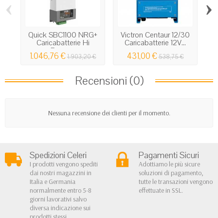
‹
›
Quick SBC1100 NRG+
Victron Centaur 12/30
Caricabatterie Hi
Caricabatterie 12V...
Power...
1.046,76 €
431,00 €
1.903,20 €
538,75 €
Recensioni (0)
Nessuna recensione dei clienti per il momento.
Spedizioni Celeri
Pagamenti Sicuri
I prodotti vengono spediti
Adottiamo le più sicure
dai nostri magazzini in
soluzioni di pagamento,
Italia e Germania
tutte le transazioni vengono
normalmente entro 5-8
effettuate in SSL.
giorni lavorativi salvo
diversa indicazione sui
prodotti stessi