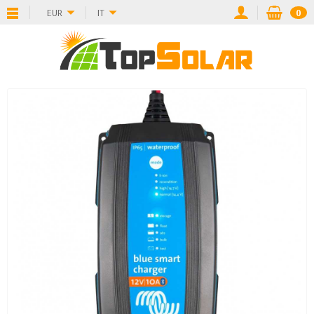
EUR
IT
0