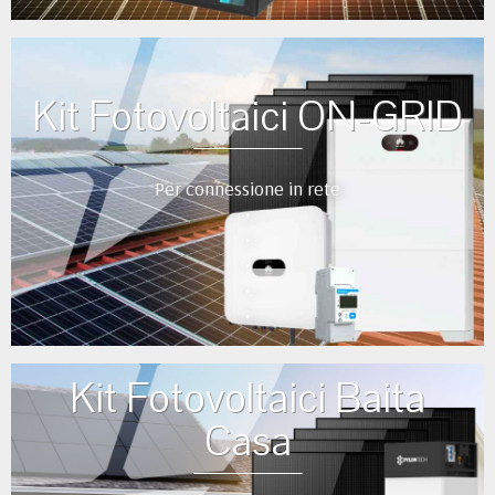
Kit Fotovoltaici ON-GRID
Per connessione in rete
•
•
•
•
•
Kit Fotovoltaici Baita
Casa