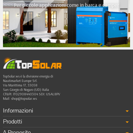
Per piccole applicazioni come in barca e camper
•
•
•
•
••
TopSolar.ws è la divisione energia di
Nautimarket Europe Srl.
Via Marittima 17, 33058
San Giorgio di Nogaro (UD) Italia
Cf&PI: IT02908440304 SDI: USAL8PV
Mail:
shop@topsolar.ws
Informazioni
Prodotti
A Proposito