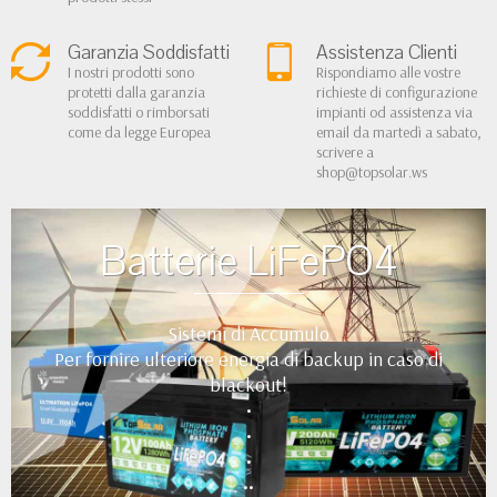
Garanzia Soddisfatti
Assistenza Clienti
I nostri prodotti sono
Rispondiamo alle vostre
protetti dalla garanzia
richieste di configurazione
soddisfatti o rimborsati
impianti od assistenza via
come da legge Europea
email da martedì a sabato,
scrivere a
shop@topsolar.ws
Batterie LiFePO4
Sistemi di Accumulo
Per fornire ulteriore energia di backup in caso di
blackout!
•
•
•
••