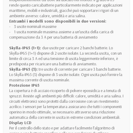
rende questo caricabatterie particolarmente indicato per applicazioni
marittime, mobili e industriali, giacché può sopportare i rigori di un
ambiente avverso: calore, umidità e aria salina.
Entrambi i modelli sono disponibili in due versioni:
- 3 uscite nominali massime
- 1 uscita nominale massima assieme a un’uscita della carica di
compensazione da 3 A per una batteria di avviamento
Skylla-IP65 (1+1):
due uscite per caricare 2 banchi batterie. Lo
Skylla-IP65 (1+1) dispone di 2 uscite isolate. La seconda uscita, con un
limite di circa 3 A ed una tensione di uscita leggermente inferiore, è
predisposta per ricaricare una batteria di avviamento.
Skylla-IP65 (3):
tre uscite di corrente per caricare 3 banchi batterie.
Lo Skylla-IP65 (3) dispone di 3 uscite isolate. Ogni uscita può fornire la
massima corrente di uscita nominale.
Protezione IP65
La copertura è di acciaio ricoperto di polvere epossidica e a tenuta di
spruzzi. Resiste agli ambienti più difficili: calore, umidità e aria salina. I
circuiti elettronici sono protetti dalla corrosione con un rivestimento
acrilico. I sensori per la temperatura assicurano che tutti i componenti
operino in modo ottimale, se necessario attraverso una riduzione
automatica della corrente in uscita in estreme condizioni ambientali.
Display LCD
Per il controllo dello stato e per adattare facilmente l’algoritmo di