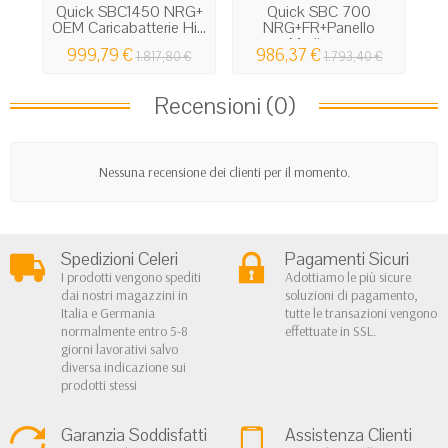
Quick SBC1450 NRG+
Quick SBC 700
OEM Caricabatterie Hi...
NRG+FR+Panello
Medium...
999,79 €
986,37 €
1.817,80 €
1.793,40 €
Recensioni (0)
Nessuna recensione dei clienti per il momento.
Spedizioni Celeri
Pagamenti Sicuri
I prodotti vengono spediti
Adottiamo le più sicure
dai nostri magazzini in
soluzioni di pagamento,
Italia e Germania
tutte le transazioni vengono
normalmente entro 5-8
effettuate in SSL.
giorni lavorativi salvo
diversa indicazione sui
prodotti stessi
Garanzia Soddisfatti
Assistenza Clienti