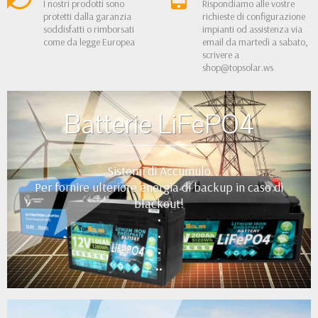
I nostri prodotti sono
Rispondiamo alle vostre
protetti dalla garanzia
richieste di configurazione
soddisfatti o rimborsati
impianti od assistenza via
come da legge Europea
email da martedì a sabato,
scrivere a
shop@topsolar.ws
Batterie LiFePO4
Sistemi di Accumulo
Per fornire ulteriore energia di backup in caso di
blackout!
•
•
•
••