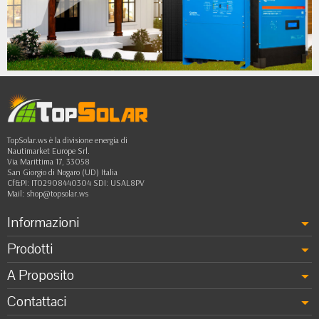
•
•
•
••
TopSolar.ws è la divisione energia di
Nautimarket Europe Srl.
Via Marittima 17, 33058
San Giorgio di Nogaro (UD) Italia
Cf&PI: IT02908440304 SDI: USAL8PV
Mail:
shop@topsolar.ws
Informazioni
Prodotti
A Proposito
Contattaci