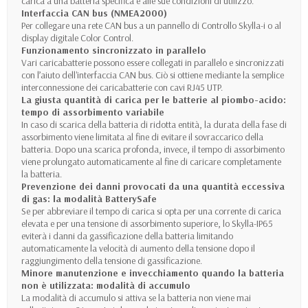
carica a una batteria specifica e alle sue condizioni di utilizzo.
Interfaccia CAN bus (NMEA2000)
Per collegare una rete CAN bus a un pannello di Controllo Skylla-i o al
display digitale Color Control.
Funzionamento sincronizzato in parallelo
Vari caricabatterie possono essere collegati in parallelo e sincronizzati
con l’aiuto dell'interfaccia CAN bus. Ciò si ottiene mediante la semplice
interconnessione dei caricabatterie con cavi RJ45 UTP.
La giusta quantità di carica per le batterie al piombo-acido:
tempo di assorbimento variabile
In caso di scarica della batteria di ridotta entità, la durata della fase di
assorbimento viene limitata al fine di evitare il sovraccarico della
batteria. Dopo una scarica profonda, invece, il tempo di assorbimento
viene prolungato automaticamente al fine di caricare completamente
la batteria.
Prevenzione dei danni provocati da una quantità eccessiva
di gas: la modalità BatterySafe
Se per abbreviare il tempo di carica si opta per una corrente di carica
elevata e per una tensione di assorbimento superiore, lo Skylla-IP65
eviterà i danni da gassificazione della batteria limitando
automaticamente la velocità di aumento della tensione dopo il
raggiungimento della tensione di gassificazione.
Minore manutenzione e invecchiamento quando la batteria
non è utilizzata: modalità di accumulo
La modalità di accumulo si attiva se la batteria non viene mai