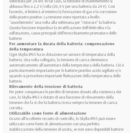
sollecitata per 24 ore. In tal caso, la tensione di mantenimento si
abbassa fino a 2,2 V/cella (26,4 V per una batteria da 24 V). Così
facendo, si limiterà al minimo la formazione di gas e la corrosione
delle piastre positive. La tensione viene riportata a livello
"assorbimento" una volta alla settimana per "ristorare" la batteria.
Questa funzione impedisce la stratificazione dell’elettrolita e la
solfatazione, cause principali dell’invecchiamento prematuro delle
batterie.
Per aumentare la durata della batteria: compensazione
della temperatura
Ogni Skylla-IP65 ha in dotazione un sensore di temperatura della
batteria. Una volta collegato, la tensione di carica diminuisce
automaticamente all'aumentare della temperatura della batteria. Ciò è
particolarmente importante per le batterie piombo-acido sigillate e/o
quando si prevedono importanti fluttuazioni della temperatura delle
batterie.
Rilevamento della tensione di batteria
Per poter compensare le perdite di tensione dovute alla resistenza dei
cavi, lo Skylla-IP65 è dotato di una funzione di rilevamento della
tensione che fa sì che la batteria riceva sempre la tensione di carica
corretta.
Utilizzabile come fonte di alimentazione
Grazie all’eccellente circuito di controllo, lo Skylla-IP65 può essere
utilizzato come fonte di alimentazione con una perfetta
stabilizzazione della tensione di uscita, se non sono disponibili batterie