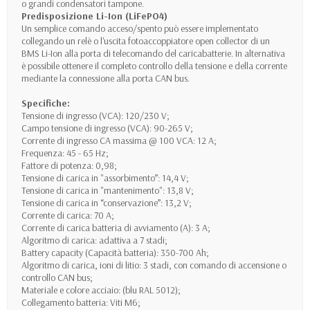
o grandi condensatori tampone.
Predisposizione Li-Ion (LiFePO4)
Un semplice comando acceso/spento può essere implementato
collegando un relè o l'uscita fotoaccoppiatore open collector di un
BMS Li-Ion alla porta di telecomando del caricabatterie. In alternativa
è possibile ottenere il completo controllo della tensione e della corrente
mediante la connessione alla porta CAN bus.
Specifiche:
Tensione di ingresso (VCA): 120/230 V;
Campo tensione di ingresso (VCA): 90-265 V;
Corrente di ingresso CA massima @ 100 VCA: 12 A;
Frequenza: 45 - 65 Hz;
Fattore di potenza: 0,98;
Tensione di carica in "assorbimento”: 14,4 V;
Tensione di carica in "mantenimento": 13,8 V;
Tensione di carica in “conservazione”: 13,2 V;
Corrente di carica: 70 A;
Corrente di carica batteria di avviamento (A): 3 A;
Algoritmo di carica: adattiva a 7 stadi;
Battery capacity (Capacità batteria): 350-700 Ah;
Algoritmo di carica, ioni di litio: 3 stadi, con comando di accensione o
controllo CAN bus;
Materiale e colore acciaio: (blu RAL 5012);
Collegamento batteria: Viti M6;