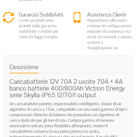
Garanzia Soddisfatti
Assistenza Clienti
I nostri prodotti sono
Rispondiamo alle vostre
protetti dalla garanzia
richieste di configurazione
soddisfatti o rimborsati
impianti od assistenza via
come da legge Europea
email da martedì a sabato,
scrivere a
shop@topsolar.ws
Descrizione
Caricabatterie 12V 70A 2 uscite 70A + 4A
banco batterie 400/800Ah Victron Energy
serie Skylla-IP65 12/70/1 output
Un caricabatterie potente, impermeabile e intelligente, dotato di un
algoritmo di carica a 7 fasi, compatibile con una vasta gamma di tipi e
composizioni chimiche di batterie che possiedono un algoritmo di
carica dedicato per gli Ioni di Litio. L’ampia gamma di tensione
universale in entrata dona flessibilità all’impianto, mentre il
caricabatterie conserva la sua piena potenza in uscita,
indipendentemente da dove sia ubicato nel mondo. Il grado IP65