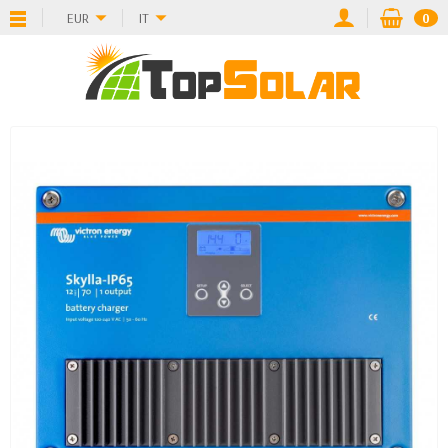
EUR
IT
0