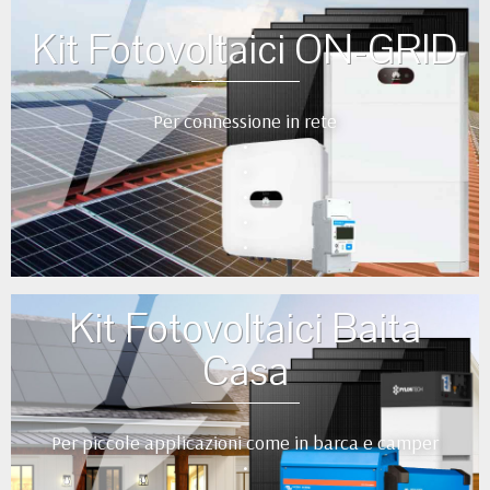
Kit Fotovoltaici ON-GRID
Per connessione in rete
•
•
•
•
•
Kit Fotovoltaici Baita
Casa
Per piccole applicazioni come in barca e camper
•