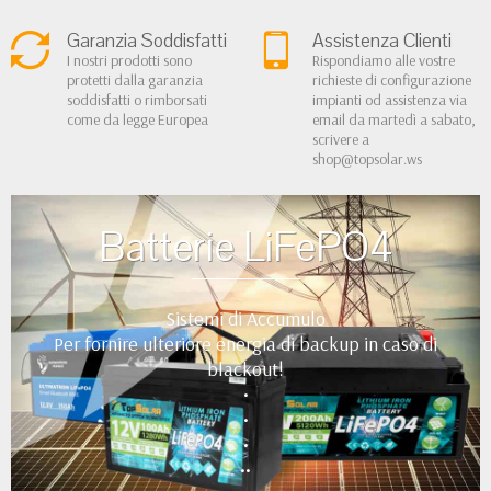
Garanzia Soddisfatti
Assistenza Clienti
I nostri prodotti sono
Rispondiamo alle vostre
protetti dalla garanzia
richieste di configurazione
soddisfatti o rimborsati
impianti od assistenza via
come da legge Europea
email da martedì a sabato,
scrivere a
shop@topsolar.ws
Batterie LiFePO4
Sistemi di Accumulo
Per fornire ulteriore energia di backup in caso di
blackout!
•
•
•
••