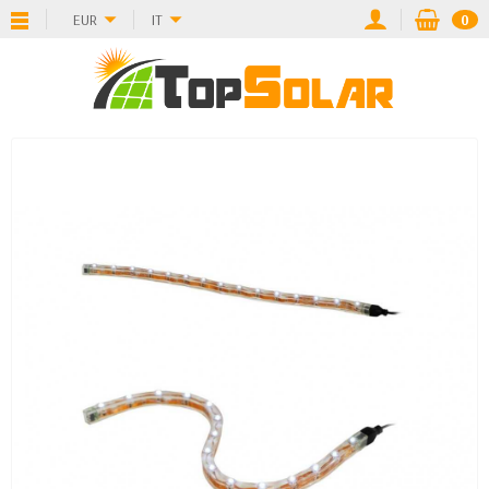
EUR
IT
0