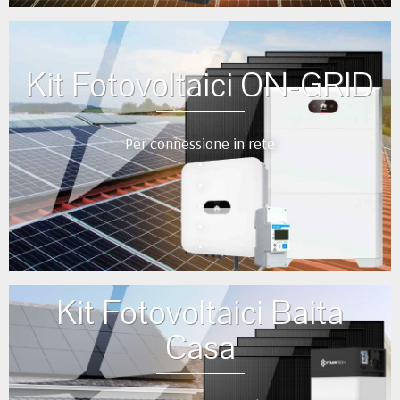
Kit Fotovoltaici ON-GRID
Per connessione in rete
•
•
•
•
•
Kit Fotovoltaici Baita
Casa