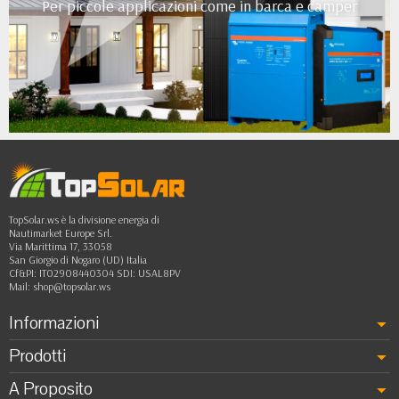
Per piccole applicazioni come in barca e camper
•
•
•
•
••
TopSolar.ws è la divisione energia di
Nautimarket Europe Srl.
Via Marittima 17, 33058
San Giorgio di Nogaro (UD) Italia
Cf&PI: IT02908440304 SDI: USAL8PV
Mail:
shop@topsolar.ws
Informazioni
Prodotti
A Proposito