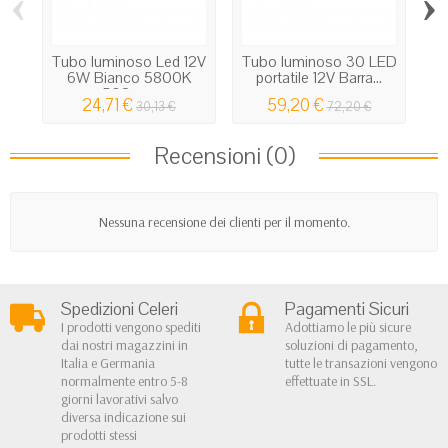
‹
›
Tubo luminoso Led 12V
Tubo luminoso 30 LED
6W Bianco 5800K
portatile 12V Barra...
Or
508mm
24,71 €
59,20 €
30,13 €
72,20 €
Recensioni (0)
Nessuna recensione dei clienti per il momento.
Spedizioni Celeri
Pagamenti Sicuri
I prodotti vengono spediti
Adottiamo le più sicure
dai nostri magazzini in
soluzioni di pagamento,
Italia e Germania
tutte le transazioni vengono
normalmente entro 5-8
effettuate in SSL.
giorni lavorativi salvo
diversa indicazione sui
prodotti stessi