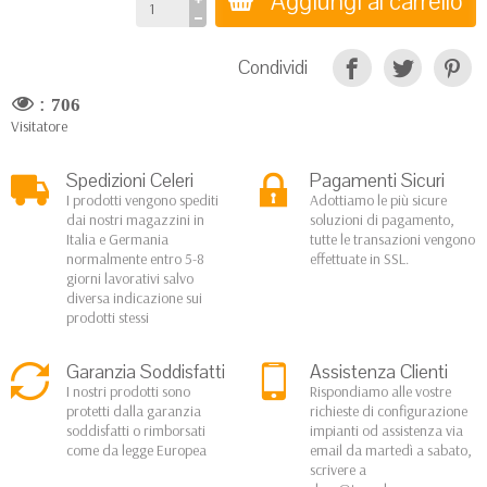
Aggiungi al carrello
Condividi
:
706
Visitatore
Spedizioni Celeri
Pagamenti Sicuri
I prodotti vengono spediti
Adottiamo le più sicure
dai nostri magazzini in
soluzioni di pagamento,
Italia e Germania
tutte le transazioni vengono
normalmente entro 5-8
effettuate in SSL.
giorni lavorativi salvo
diversa indicazione sui
prodotti stessi
Garanzia Soddisfatti
Assistenza Clienti
I nostri prodotti sono
Rispondiamo alle vostre
protetti dalla garanzia
richieste di configurazione
soddisfatti o rimborsati
impianti od assistenza via
come da legge Europea
email da martedì a sabato,
scrivere a