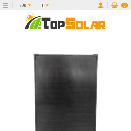
EUR
IT
0