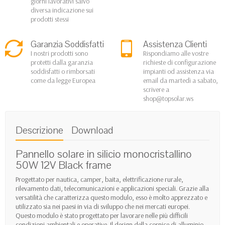
giorni lavorativi salvo
diversa indicazione sui
prodotti stessi
Garanzia Soddisfatti
Assistenza Clienti
I nostri prodotti sono
Rispondiamo alle vostre
protetti dalla garanzia
richieste di configurazione
soddisfatti o rimborsati
impianti od assistenza via
come da legge Europea
email da martedì a sabato,
scrivere a
shop@topsolar.ws
Descrizione
Download
Pannello solare in silicio monocristallino
50W 12V Black frame
Progettato per nautica, camper, baita, elettrificazione rurale,
rilevamento dati, telecomunicazioni e applicazioni speciali. Grazie alla
versatilità che caratterizza questo modulo, esso è molto apprezzato e
utilizzato sia nei paesi in via di sviluppo che nei mercati europei.
Questo modulo è stato progettato per lavorare nelle più difficili
condizioni ambientali e operative. Il design della cornice di alluminio