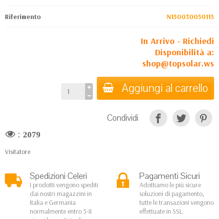
Riferimento
N150030050115
In Arrivo - Richiedi
Disponibilità a:
shop@topsolar.ws
Aggiungi al carrello
Condividi
:
2079
Visitatore
Spedizioni Celeri
Pagamenti Sicuri
I prodotti vengono spediti
Adottiamo le più sicure
dai nostri magazzini in
soluzioni di pagamento,
Italia e Germania
tutte le transazioni vengono
normalmente entro 5-8
effettuate in SSL.