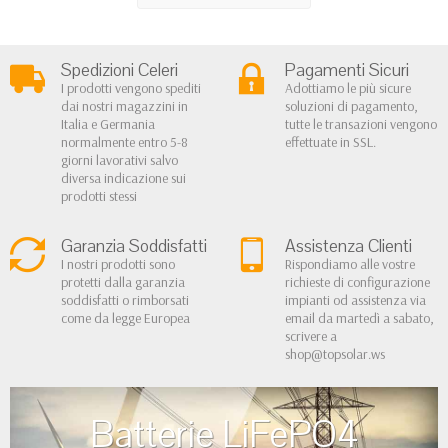
Spedizioni Celeri
Pagamenti Sicuri
I prodotti vengono spediti
Adottiamo le più sicure
dai nostri magazzini in
soluzioni di pagamento,
Italia e Germania
tutte le transazioni vengono
normalmente entro 5-8
effettuate in SSL.
giorni lavorativi salvo
diversa indicazione sui
prodotti stessi
Garanzia Soddisfatti
Assistenza Clienti
I nostri prodotti sono
Rispondiamo alle vostre
protetti dalla garanzia
richieste di configurazione
soddisfatti o rimborsati
impianti od assistenza via
come da legge Europea
email da martedì a sabato,
scrivere a
shop@topsolar.ws
Batterie LiFePO4