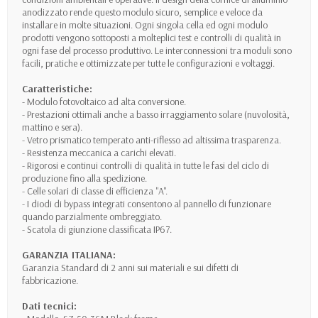
anodizzato rende questo modulo sicuro, semplice e veloce da
installare in molte situazioni. Ogni singola cella ed ogni modulo
prodotti vengono sottoposti a molteplici test e controlli di qualità in
ogni fase del processo produttivo. Le interconnessioni tra moduli sono
facili, pratiche e ottimizzate per tutte le configurazioni e voltaggi.
Caratteristiche:
- Modulo fotovoltaico ad alta conversione.
- Prestazioni ottimali anche a basso irraggiamento solare (nuvolosità,
mattino e sera).
- Vetro prismatico temperato anti-riflesso ad altissima trasparenza.
- Resistenza meccanica a carichi elevati.
- Rigorosi e continui controlli di qualità in tutte le fasi del ciclo di
produzione fino alla spedizione.
- Celle solari di classe di efficienza "A".
- I diodi di bypass integrati consentono al pannello di funzionare
quando parzialmente ombreggiato.
- Scatola di giunzione classificata IP67.
GARANZIA ITALIANA:
Garanzia Standard di 2 anni sui materiali e sui difetti di
fabbricazione.
Dati tecnici: