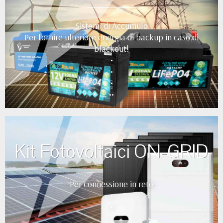
Sistemi di Accumulo
Per fornire ulteriore energia di backup in caso di
blackout!
•
•
•
••
Kit Fotovoltaici ON-GRID
Per connessione in rete
•
•
•