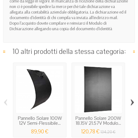
come da legge in vigore. In mancanza di ricezione della dichiarazione
non ci è possibile spedire la merce perchè tale dichiarazione va
allegata alla contabilità aziendale obbligatoria. La dichiarazione ed il
documento d'identità di chi compila va inviata all'indirizzo mail.
Dopo l'acquisto dovete compilare e reinviarci il Modulo di
Dichiarazione allegando una copia del documento d'identità
10 altri prodotti della stessa categoria:
‹
›
Pannello Solare 100W
Pannello Solare 200W
P
12V Semi-Flessibile...
18.15V 21.57V Modulo...
1
89,90 €
120,78 €
134,20 €