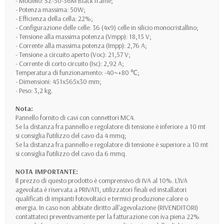
- Modello: SZ-50-36M Black frame;
- Potenza massima: 50W;
- Efficienza della cella: 22%;
- Configurazione delle celle: 36 (4x9) celle in silicio monocristallino;
- Tensione alla massima potenza (Vmpp): 18,15 V;
- Corrente alla massima potenza (Impp): 2,76 A;
- Tensione a circuito aperto (Voc): 21,57 V;
- Corrente di corto circuito (Isc): 2,92 A;
Temperatura di funzionamento: -40~+80 ℃;
- Dimensioni: 451x565x30 mm;
- Peso: 3,2 kg.
Nota:
Pannello fornito di cavi con connettori MC4.
Se la distanza fra pannello e regolatore di tensione è inferiore a 10 mt
si consiglia l’utilizzo del cavo da 4 mmq;
Se la distanza fra pannello e regolatore di tensione è superiore a 10 mt
si consiglia l’utilizzo del cavo da 6 mmq.
NOTA IMPORTANTE:
Il prezzo di questo prodotto è comprensivo di IVA al 10%. L'IVA
agevolata è riservata a PRIVATI, utilizzatori finali ed installatori
qualificati di impianti fotovoltaici e termici produzione calore o
energia. In caso non abbiate diritto all'agevolazione (RIVENDITORI)
contattateci preventivamente per la fatturazione con iva piena 22%