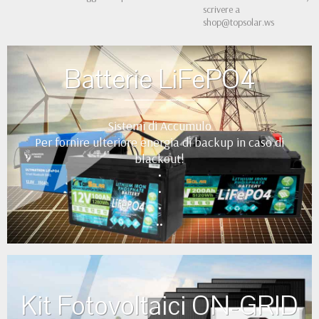
scrivere a
shop@topsolar.ws
Batterie LiFePO4
Sistemi di Accumulo
Per fornire ulteriore energia di backup in caso di
blackout!
•
•
•
••
Kit Fotovoltaici ON-GRID