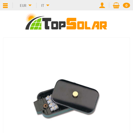
EUR
IT
0