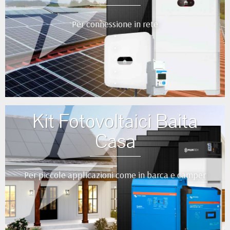
Per connessione in rete
•
•
•
•
•
Kit Fotovoltaici Baita
Casa
Per piccole applicazioni come in barca e camper
•
•
•
•