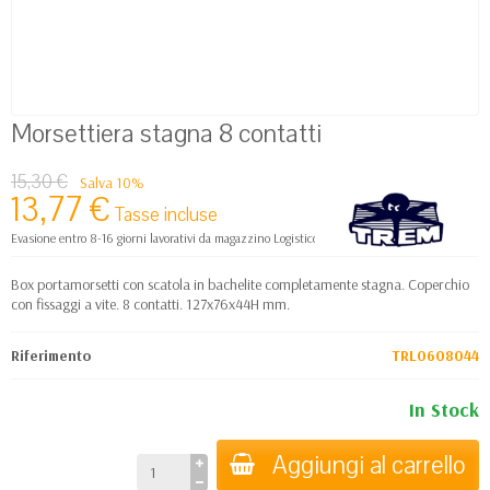
Morsettiera stagna 8 contatti
15,30 €
Salva 10%
13,77 €
Tasse incluse
Evasione entro 8-16 giorni lavorativi da magazzino Logistico Europa
Box portamorsetti con scatola in bachelite completamente stagna. Coperchio
con fissaggi a vite. 8 contatti. 127x76x44H mm.
Riferimento
TRL0608044
In Stock
Aggiungi al carrello