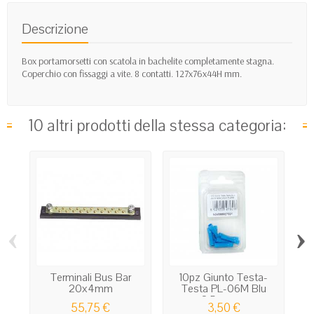
Descrizione
Box portamorsetti con scatola in bachelite completamente stagna.
Coperchio con fissaggi a vite. 8 contatti. 127x76x44H mm.
10 altri prodotti della stessa categoria:
‹
›
Terminali Bus Bar
10pz Giunto Testa-
T
20x4mm
Testa PL-06M Blu
2.5mmq...
55,75 €
3,50 €