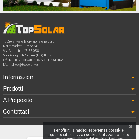
••
TopSolar.ws è la divisione energia di
Nautimarket Europe Srl.
Via Marittima 17, 33058
San Giorgio di Nogaro (UD) Italia
Cf&PI: IT02908440304 SDI: USAL8PV
Mail:
shop@topsolar.ws
Informazioni
Prodotti
A Proposito
Contattaci
Per offrirti la miglior esperienza possibile,
questo sito utilizza i cookie. Utilizzando il sito