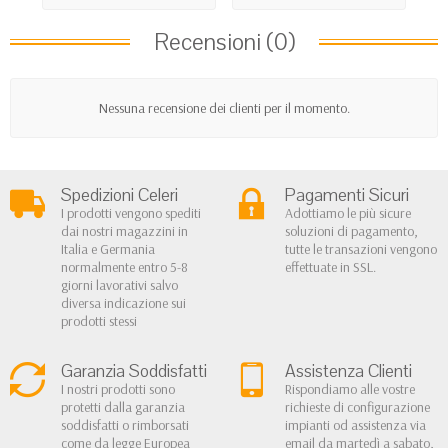
Recensioni (0)
Nessuna recensione dei clienti per il momento.
Spedizioni Celeri
Pagamenti Sicuri
I prodotti vengono spediti
Adottiamo le più sicure
dai nostri magazzini in
soluzioni di pagamento,
Italia e Germania
tutte le transazioni vengono
normalmente entro 5-8
effettuate in SSL.
giorni lavorativi salvo
diversa indicazione sui
prodotti stessi
Garanzia Soddisfatti
Assistenza Clienti
I nostri prodotti sono
Rispondiamo alle vostre
protetti dalla garanzia
richieste di configurazione
soddisfatti o rimborsati
impianti od assistenza via
come da legge Europea
email da martedì a sabato,