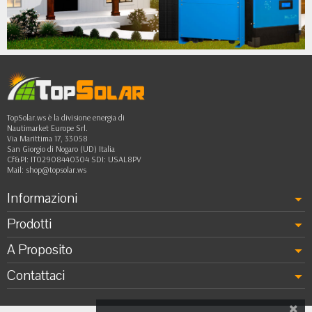
•
••
TopSolar.ws è la divisione energia di
Nautimarket Europe Srl.
Via Marittima 17, 33058
San Giorgio di Nogaro (UD) Italia
Cf&PI: IT02908440304 SDI: USAL8PV
Mail:
shop@topsolar.ws
Informazioni
Prodotti
A Proposito
Contattaci