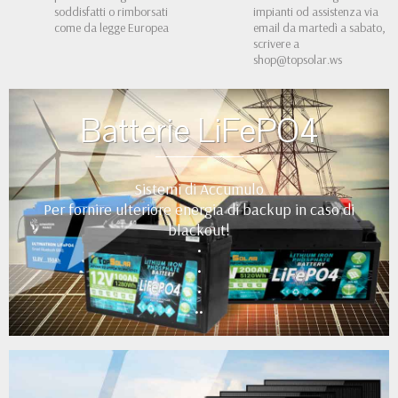
soddisfatti o rimborsati
impianti od assistenza via
come da legge Europea
email da martedì a sabato,
scrivere a
shop@topsolar.ws
Batterie LiFePO4
Sistemi di Accumulo
Per fornire ulteriore energia di backup in caso di
blackout!
•
•
•
••