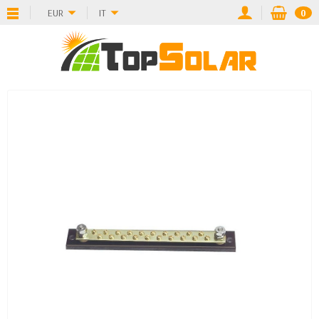
EUR
IT
0