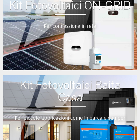
Kit Fotovoltaici ON-GRID
Per connessione in rete
•
•
•
•
•
Kit Fotovoltaici Baita
Casa
Per piccole applicazioni come in barca e camper
•
•
•