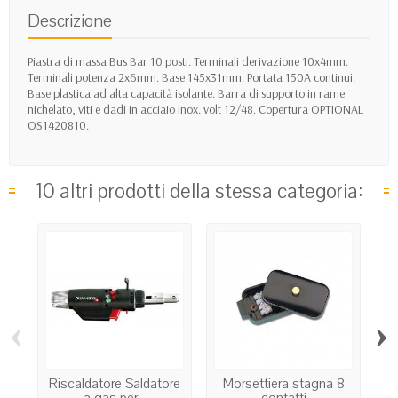
Descrizione
Piastra di massa Bus Bar 10 posti. Terminali derivazione 10x4mm.
Terminali potenza 2x6mm. Base 145x31mm. Portata 150A continui.
Base plastica ad alta capacità isolante. Barra di supporto in rame
nichelato, viti e dadi in acciaio inox. volt 12/48. Copertura OPTIONAL
OS1420810.
10 altri prodotti della stessa categoria:
‹
›
Riscaldatore Saldatore
Morsettiera stagna 8
1
a gas per...
contatti
c