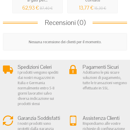
62,93 €
13,77 €
87,40 €
15,30 €
Recensioni (0)
Nessuna recensione dei clienti per il momento.
Spedizioni Celeri
Pagamenti Sicuri
I prodotti vengono spediti
Adottiamo le più sicure
dai nostri magazzini in
soluzioni di pagamento,
Italia e Germania
tutte le transazioni vengono
normalmente entro 5-8
effettuate in SSL.
giorni lavorativi salvo
diversa indicazione sui
prodotti stessi
Garanzia Soddisfatti
Assistenza Clienti
I nostri prodotti sono
Rispondiamo alle vostre
protetti dalla garanzia
richieste di configurazione