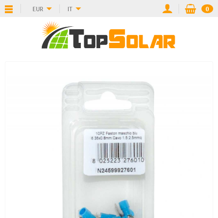
EUR
IT
0