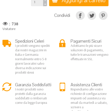
Aggiungi al carrello
Condividi
:
738
Visitatore
Spedizioni Celeri
Pagamenti Sicuri
I prodotti vengono spediti
Adottiamo le più sicure
dai nostri magazzini in
soluzioni di pagamento,
Italia e Germania
tutte le transazioni vengono
normalmente entro 5-8
effettuate in SSL.
giorni lavorativi salvo
diversa indicazione sui
prodotti stessi
Garanzia Soddisfatti
Assistenza Clienti
I nostri prodotti sono
Rispondiamo alle vostre
protetti dalla garanzia
richieste di configurazione
soddisfatti o rimborsati
impianti od assistenza via
come da legge Europea
email da martedì a sabato,
scrivere a