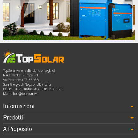
•
•
•
•
••
TopSolar.ws è la divisione energia di
Nautimarket Europe Srl.
Via Marittima 17, 33058
San Giorgio di Nogaro (UD) Italia
Cf&PI: IT02908440304 SDI: USAL8PV
Mail:
shop@topsolar.ws
Informazioni
Prodotti
A Proposito