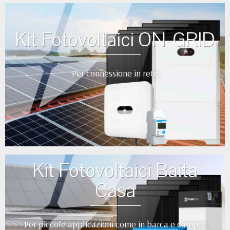
Kit Fotovoltaici ON-GRID
Per connessione in rete
•
•
•
•
•
Kit Fotovoltaici Baita
Casa
Per piccole applicazioni come in barca e camper