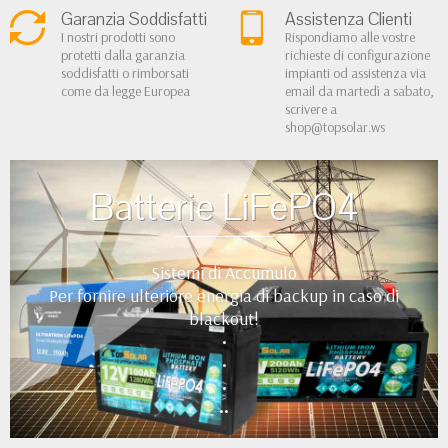
Garanzia Soddisfatti
Assistenza Clienti
I nostri prodotti sono
Rispondiamo alle vostre
protetti dalla garanzia
richieste di configurazione
soddisfatti o rimborsati
impianti od assistenza via
come da legge Europea
email da martedì a sabato,
scrivere a
shop@topsolar.ws
Batterie LiFePO4
Sistemi di Accumulo
Per fornire ulteriore energia di backup in caso di
blackout!
•
•
•
••