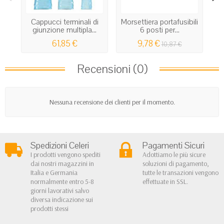
Cappucci terminali di
Morsettiera portafusibili
P
giunzione multipla...
6 posti per...
61,85 €
9,78 €
10,87 €
Recensioni (0)
Nessuna recensione dei clienti per il momento.
Spedizioni Celeri
Pagamenti Sicuri
I prodotti vengono spediti
Adottiamo le più sicure
dai nostri magazzini in
soluzioni di pagamento,
Italia e Germania
tutte le transazioni vengono
normalmente entro 5-8
effettuate in SSL.
giorni lavorativi salvo
diversa indicazione sui
prodotti stessi