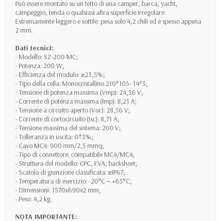
Può essere montato su un tetto di una camper, barca, yacht,
campeggio, tenda o qualsiasi altra superficie irregolare.
Estremamente leggero e sottile: pesa solo 4,2 chili ed è spesso appena
2 mm.
Dati tecnici:
- Modello: SZ-200-MC;
- Potenza: 200 W;
- Efficienza del modulo: ≥23,5%;
- Tipo della cella: Monocristallino 210*105–14*3;
- Tensione di potenza massima (Vmp): 24,36 V;
- Corrente di potenza massima (Imp): 8,21 A;
- Tensione a circuito aperto (Voc): 28,56 V;
- Corrente di cortocircuito (Isc): 8,71 A;
- Tensione massima del sistema: 200 V;
- Tolleranza in uscita: 0±3%;
- Cavo MC4: 900 mm/2,5 mmq;
- Tipo di connettore: compatibile MC4/MC4;
- Struttura del modello: CPC, EVA, backsheet;
- Scatola di giunzione classificata: ≥IP67;
- Temperatura di esercizio: -20°C ~ +65°C;
- Dimensioni: 1570x690x2 mm;
- Peso: 4,2 kg.
NOTA IMPORTANTE: