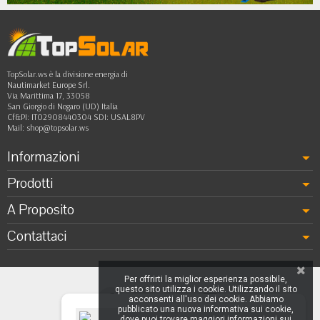
TopSolar.ws è la divisione energia di
Nautimarket Europe Srl.
Via Marittima 17, 33058
San Giorgio di Nogaro (UD) Italia
Cf&PI: IT02908440304 SDI: USAL8PV
Mail:
shop@topsolar.ws
Informazioni
Prodotti
A Proposito
Contattaci
Per offrirti la miglior esperienza possibile,
questo sito utilizza i cookie. Utilizzando il sito
acconsenti all'uso dei cookie. Abbiamo
pubblicato una nuova informativa sui cookie,
dove puoi trovare maggiori informazioni sui