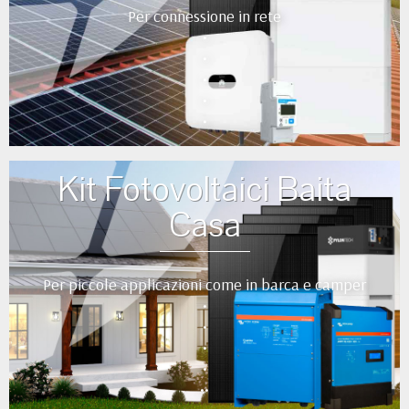
Per connessione in rete
•
•
•
•
•
Kit Fotovoltaici Baita
Casa
Per piccole applicazioni come in barca e camper
•
•
•
•
••