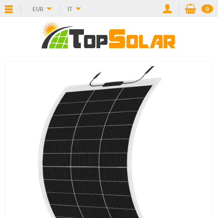
EUR
IT
0