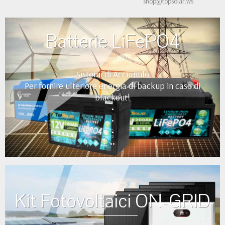
shop@topsolar.ws
Batterie LiFePO4
Sistemi di Accumulo
Per fornire ulteriore energia di backup in caso di
blackout!
•
•
•
••
Kit Fotovoltaici ON-GRID