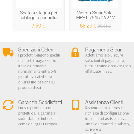
Scatola stagna per
Victron SmartSolar
cablaggio pannelli...
MPPT 75/15 12/24V
M
15A...
7,50 €
68,29 €
85,36 €
Spedizioni Celeri
Pagamenti Sicuri
I prodotti vengono spediti
Adottiamo le più sicure
dai nostri magazzini in
soluzioni di pagamento,
Italia e Germania
tutte le transazioni vengono
normalmente entro 5-8
effettuate in SSL.
giorni lavorativi salvo
diversa indicazione sui
prodotti stessi
Garanzia Soddisfatti
Assistenza Clienti
I nostri prodotti sono
Rispondiamo alle vostre
protetti dalla garanzia
richieste di configurazione
soddisfatti o rimborsati
impianti od assistenza via
come da legge Europea
email da martedì a sabato,
scrivere a