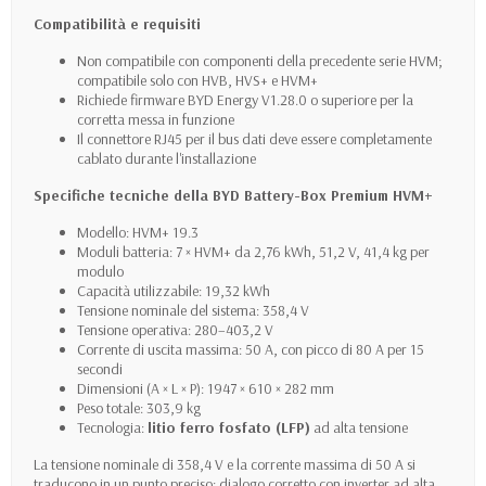
Compatibilità e requisiti
Non compatibile con componenti della precedente serie HVM;
compatibile solo con HVB, HVS+ e HVM+
Richiede firmware BYD Energy V1.28.0 o superiore per la
corretta messa in funzione
Il connettore RJ45 per il bus dati deve essere completamente
cablato durante l'installazione
Specifiche tecniche della BYD Battery-Box Premium HVM+
Modello: HVM+ 19.3
Moduli batteria: 7 × HVM+ da 2,76 kWh, 51,2 V, 41,4 kg per
modulo
Capacità utilizzabile: 19,32 kWh
Tensione nominale del sistema: 358,4 V
Tensione operativa: 280–403,2 V
Corrente di uscita massima: 50 A, con picco di 80 A per 15
secondi
Dimensioni (A × L × P): 1947 × 610 × 282 mm
Peso totale: 303,9 kg
Tecnologia:
litio ferro fosfato (LFP)
ad alta tensione
La tensione nominale di 358,4 V e la corrente massima di 50 A si
traducono in un punto preciso: dialogo corretto con inverter ad alta