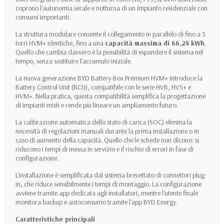
coprono l'autonomia serale e notturna di un impianto residenziale con
consumi importanti.
La struttura modulare consente il collegamento in parallelo di fino a 3
torri HVM+ identiche, fino a una
capacità massima di 66,24 kWh
.
Quello che cambia davvero è la possibilità di espandere il sistema nel
tempo, senza sostituire l'accumulo iniziale.
La nuova generazione BYD Battery-Box Premium HVM+ introduce la
Battery Control Unit (BCU), compatibile con le serie HVB, HVS+ e
HVM+. Nella pratica, questa compatibilità semplifica la progettazione
di impianti misti e rende più lineare un ampliamento futuro.
La calibrazione automatica dello stato di carica (SOC) elimina la
necessità di regolazioni manuali durante la prima installazione o in
caso di aumento della capacità. Quello che le schede non dicono: si
riducono i tempi di messa in servizio e il rischio di errori in fase di
configurazione.
L'installazione è semplificata dal sistema brevettato di connettori plug-
in, che riduce sensibilmente i tempi di montaggio. La configurazione
avviene tramite app dedicata agli installatori, mentre l'utente finale
monitora backup e autoconsumo tramite l'app BYD Energy.
Caratteristiche principali