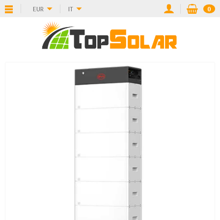
EUR
IT
0