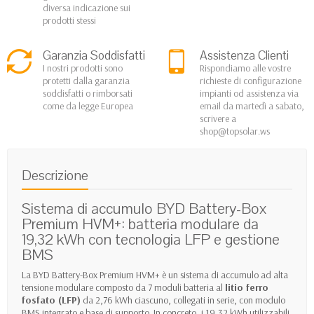
diversa indicazione sui
prodotti stessi
Garanzia Soddisfatti
Assistenza Clienti
I nostri prodotti sono
Rispondiamo alle vostre
protetti dalla garanzia
richieste di configurazione
soddisfatti o rimborsati
impianti od assistenza via
come da legge Europea
email da martedì a sabato,
scrivere a
shop@topsolar.ws
Descrizione
Sistema di accumulo BYD Battery-Box
Premium HVM+: batteria modulare da
19,32 kWh con tecnologia LFP e gestione
BMS
La BYD Battery-Box Premium HVM+ è un sistema di accumulo ad alta
tensione modulare composto da 7 moduli batteria al
litio ferro
fosfato (LFP)
da 2,76 kWh ciascuno, collegati in serie, con modulo
BMS integrato e base di supporto. In concreto, i 19,32 kWh utilizzabili