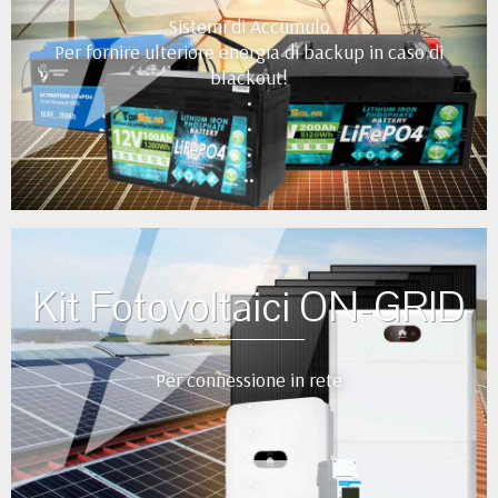
Sistemi di Accumulo
Per fornire ulteriore energia di backup in caso di
blackout!
•
•
•
••
Kit Fotovoltaici ON-GRID
Per connessione in rete
•
•
•
•