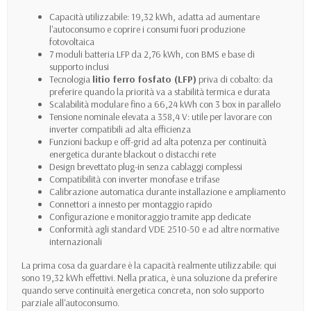
Capacità utilizzabile: 19,32 kWh, adatta ad aumentare
l'autoconsumo e coprire i consumi fuori produzione
fotovoltaica
7 moduli batteria LFP da 2,76 kWh, con BMS e base di
supporto inclusi
Tecnologia
litio ferro fosfato (LFP)
priva di cobalto: da
preferire quando la priorità va a stabilità termica e durata
Scalabilità modulare fino a 66,24 kWh con 3 box in parallelo
Tensione nominale elevata a 358,4 V: utile per lavorare con
inverter compatibili ad alta efficienza
Funzioni backup e off-grid ad alta potenza per continuità
energetica durante blackout o distacchi rete
Design brevettato plug-in senza cablaggi complessi
Compatibilità con inverter monofase e trifase
Calibrazione automatica durante installazione e ampliamento
Connettori a innesto per montaggio rapido
Configurazione e monitoraggio tramite app dedicate
Conformità agli standard VDE 2510-50 e ad altre normative
internazionali
La prima cosa da guardare è la capacità realmente utilizzabile: qui
sono 19,32 kWh effettivi. Nella pratica, è una soluzione da preferire
quando serve continuità energetica concreta, non solo supporto
parziale all'autoconsumo.