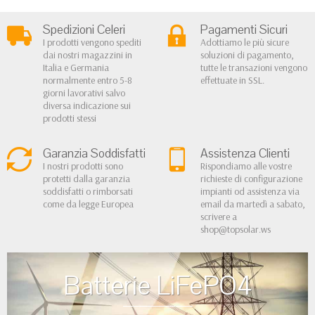
Spedizioni Celeri
Pagamenti Sicuri
I prodotti vengono spediti
Adottiamo le più sicure
dai nostri magazzini in
soluzioni di pagamento,
Italia e Germania
tutte le transazioni vengono
normalmente entro 5-8
effettuate in SSL.
giorni lavorativi salvo
diversa indicazione sui
prodotti stessi
Garanzia Soddisfatti
Assistenza Clienti
I nostri prodotti sono
Rispondiamo alle vostre
protetti dalla garanzia
richieste di configurazione
soddisfatti o rimborsati
impianti od assistenza via
come da legge Europea
email da martedì a sabato,
scrivere a
shop@topsolar.ws
Batterie LiFePO4