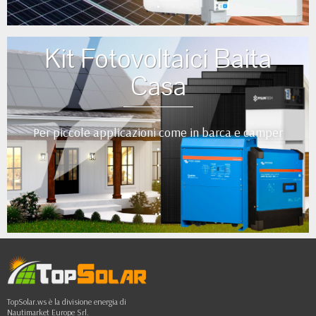
•
Kit Fotovoltaici Baita
Casa
Per piccole applicazioni come in barca e camper
•
•
•
•
••
TopSolar.ws è la divisione energia di
Nautimarket Europe Srl.