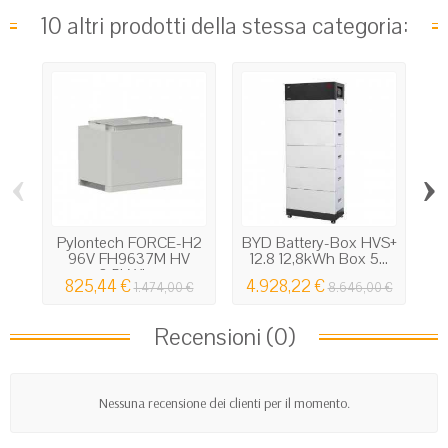
10 altri prodotti della stessa categoria:
‹
›
Pylontech FORCE-H2
BYD Battery-Box HVS+
S
96V FH9637M HV
12.8 12,8kWh Box 5...
3.5kWh...
825,44 €
4.928,22 €
8
1.474,00 €
8.646,00 €
Recensioni (0)
Nessuna recensione dei clienti per il momento.