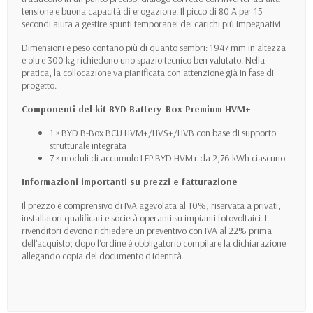
tensione e buona capacità di erogazione. Il picco di 80 A per 15
secondi aiuta a gestire spunti temporanei dei carichi più impegnativi.
Dimensioni e peso contano più di quanto sembri: 1947 mm in altezza
e oltre 300 kg richiedono uno spazio tecnico ben valutato. Nella
pratica, la collocazione va pianificata con attenzione già in fase di
progetto.
Componenti del kit BYD Battery-Box Premium HVM+
1 × BYD B-Box BCU HVM+/HVS+/HVB con base di supporto
strutturale integrata
7 × moduli di accumulo LFP BYD HVM+ da 2,76 kWh ciascuno
Informazioni importanti su prezzi e fatturazione
Il prezzo è comprensivo di IVA agevolata al 10%, riservata a privati,
installatori qualificati e società operanti su impianti fotovoltaici. I
rivenditori devono richiedere un preventivo con IVA al 22% prima
dell'acquisto; dopo l'ordine è obbligatorio compilare la dichiarazione
allegando copia del documento d'identità.