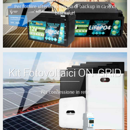
Per fornire ulteriore energia di backup in caso di
blackout!
•
•
•
••
Kit Fotovoltaici ON-GRID
Per connessione in rete
•
•
•
•
•