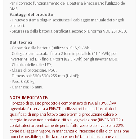
Per il corretto funzionamento della batteria è necessario l’utilizzo del
BMS.
Vantaggi del prodotto:
- Il nuovo sistema plug-in sostituisce il cablaggio manuale dei singoli
elementi.
- Sicurezza della batteria certificata secondo la norma VDE 2510-50.
Dati tecnici
- Capacità della batteria (utilizzabile): 6,9 kWh;
- Collegabile in cascata: fino a 2 torri in parallelo (41.4 kWh) per
inverter M1 ed L1 - fino a 4 torri (82.8 kWh) per gli inverter MB0;
- Chimica delle celle: LFP;
- Classe di protezione: IP66;
- Dimensioni: 360x590x255 mm (HxLxP);
- Peso: 68,0 kg;
- Garanzia: 15 anni.
NOTA IMPORTANTE:
Il prezzo di questo prodotto è comprensivo di IVA al 10%. L'IVA
agevolata è riservata a PRIVATI, utilizzatori finali ed installatori
qualificati di impianti fotovoltaici e termici produzione calore o
energia. In caso non abbiate diritto all'agevolazione (RIVENDITORI)
contattateci preventivamente per la fatturazione con iva piena 22%
come da legge in vigore. In mancanza di ricezione della dichiarazione
non ci è possibile spedire la merce perchè tale dichiarazione va