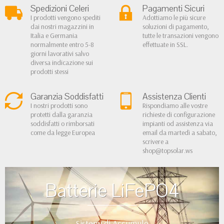
Spedizioni Celeri
Pagamenti Sicuri
I prodotti vengono spediti
Adottiamo le più sicure
dai nostri magazzini in
soluzioni di pagamento,
Italia e Germania
tutte le transazioni vengono
normalmente entro 5-8
effettuate in SSL.
giorni lavorativi salvo
diversa indicazione sui
prodotti stessi
Garanzia Soddisfatti
Assistenza Clienti
I nostri prodotti sono
Rispondiamo alle vostre
protetti dalla garanzia
richieste di configurazione
soddisfatti o rimborsati
impianti od assistenza via
come da legge Europea
email da martedì a sabato,
scrivere a
shop@topsolar.ws
Batterie LiFePO4
Sistemi di Accumulo