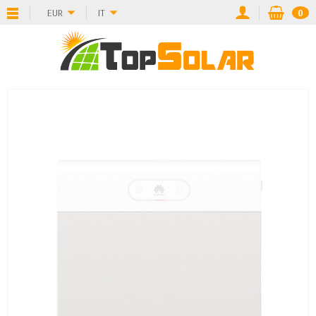
EUR
IT
0