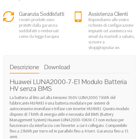
Garanzia Soddisfatti
Assistenza Clienti
I nostri prodotti sono
Rispondiamo alle vostre
protetti dalla garanzia
richieste di configurazione
soddisfatti o rimborsati
impianti od assistenza via
come da legge Europea
email da martedì a sabato,
scrivere a
shop@topsolar.ws
Descrizione
Download
Huawei LUNA2000-7-E1 Modulo Batteria
HV senza BMS
La batteria al litio ad alta tensione 360V LUNA2000 7 kWh del
fabbricante HUAWEI è una batteria modulare per sistemi di
autoconsumo monofase e trifase con inverter HUAWEI. Questo modulo
dispone di 7 kWh di energia utile e necessita del BMS (Battery
Management System) Huawei LUNA2000-10KW-C1 non incluso per
funzionare da interfaccia con l'inverter a cui è collegato. Componibile
fino a 21kWh per torre ed in parallelo fino a 4 torri. Garanzia fino a 15
anni.