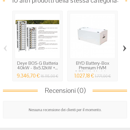
10 altri prodotti della stessa categoria:
‹
›
Deye BOS-G Batteria
BYD Battery-Box
40kW - 8x5.12kW +...
Premium HVM
2.76kWh Modulo...
9.346,70 €
1.027,18 €
16.115,00 €
1.771,00 €
Recensioni (0)
Nessuna recensione dei clienti per il momento.