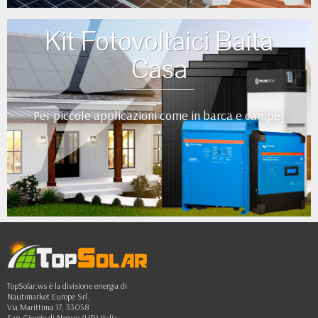
Kit Fotovoltaici Baita
Casa
Per piccole applicazioni come in barca e camper
•
•
•
•
••
TopSolar.ws è la divisione energia di
Nautimarket Europe Srl.
Via Marittima 17, 33058
San Giorgio di Nogaro (UD) Italia