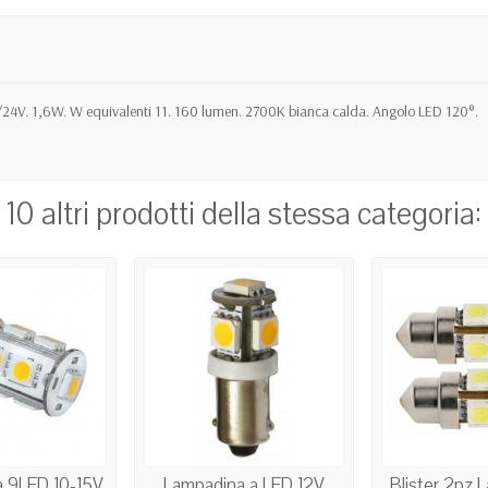
24V. 1,6W. W equivalenti 11. 160 lumen. 2700K bianca calda. Angolo LED 120°.
10 altri prodotti della stessa categoria:
a 9LED 10-15V
Lampadina a LED 12V
Blister 2pz 