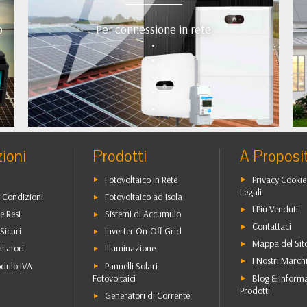
o
Per connessione in rete
•
•
•
•
•
ioni
Prodotti
A Proposi
Fotovoltaico In Rete
Privacy Cookie
Legali
 Condizioni
Fotovoltaico ad Isola
I Più Venduti
e Resi
Sistemi di Accumulo
Contattaci
Sicuri
Inverter On-Off Grid
Mappa del Sit
allatori
Illuminazione
I Nostri March
dulo IVA
Pannelli Solari
Blog & Inform
Fotovoltaici
Prodotti
Generatori di Corrente