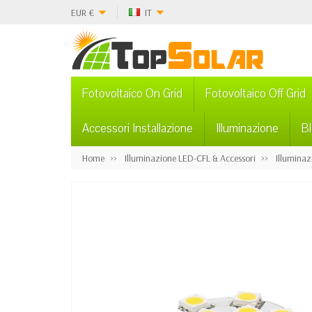
EUR
€
IT
Fotovoltaico On Grid
Fotovoltaico Off Grid
Accessori Installazione
Illuminazione
B
Home
Illuminazione LED-CFL & Accessori
Illuminaz