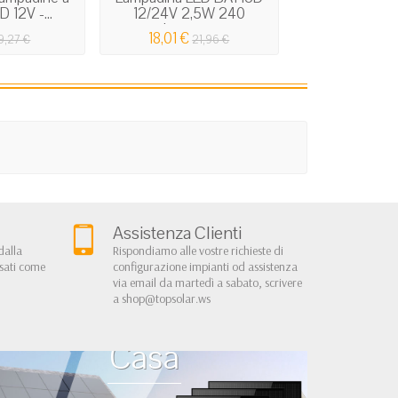
D 12V -...
12/24V 2,5W 240
12/24V 2,5W 
Lumen...
18,01 €
21,09 €
9,27 €
21,96 €
2
Assistenza Clienti
dalla
Rispondiamo alle vostre richieste di
rsati come
configurazione impianti od assistenza
via email da martedì a sabato, scrivere
a
shop@topsolar.ws
Kit Fotovoltaici Baita
Casa