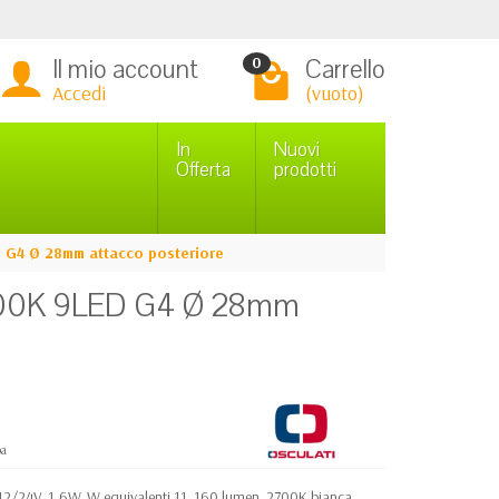
Il mio account
Carrello
0
Accedi
(vuoto)
In
Nuovi
Offerta
prodotti
 G4 Ø 28mm attacco posteriore
700K 9LED G4 Ø 28mm
pa
2/24V. 1,6W. W equivalenti 11. 160 lumen. 2700K bianca