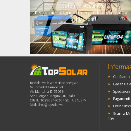
Sistemi di Accumulo
Per fornire ulteriore energia di backup in cas
di blackout!
•
•
•
••
Informaz
Chi Siamo
TopSolar.ws è la divisione energia di
Garanzia e
Nautimarket Europe Srl.
Spedizioni 
Via Marittima 17, 33058
San Giorgio di Nogaro (UD) Italia
Pagamenti 
Cf&PI: IT02908440304 SDI: USAL8PV
Mail:
shop@topsolar.ws
Listino Inst
Scarica Mo
10%