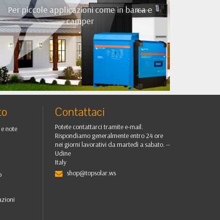
Per piccole applicazioni come in barca e
camper
•
•
•
•
••
to
Contattaci
Potete contattarci tramite e-mail.
 e note
Rispondiamo generalmente entro 24 ore
nei giorni lavorativi da martedì a sabato. --
Udine
Italy
shop@topsolar.ws
o
i
azioni