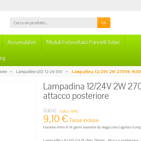
OK
Accumulatori
Moduli Fotovoltaici Pannelli Solari
log
ione
Lampadine LED 12-24-30V
Lampadina 12/24V 2W 2700K 9LED
Lampadina 12/24V 2W 2
attacco posteriore
11,10 €
Salva 18%
9,10 €
Tasse incluse
Evasione entro 8-16 giorni lavorativi da magazzino Logistico Euro
Lampadina 9 LED G4 Ø chip 28mm, attacco posteriore. 1