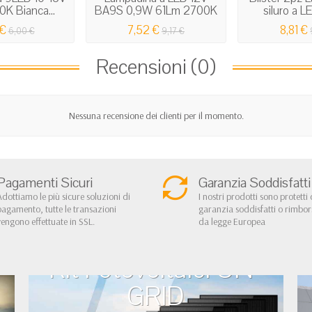
K Bianca...
BA9S 0,9W 61Lm 2700K
siluro a LE
 €
7,52 €
8,81 €
6,00 €
9,17 €
Recensioni (0)
Nessuna recensione dei clienti per il momento.
Pagamenti Sicuri
Garanzia Soddisfatti
Adottiamo le più sicure soluzioni di
I nostri prodotti sono protetti 
pagamento, tutte le transazioni
garanzia soddisfatti o rimbo
vengono effettuate in SSL.
da legge Europea
Kit Fotovoltaici ON-
GRID