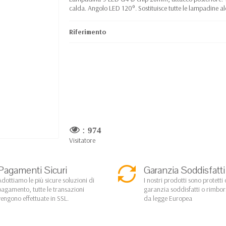
calda. Angolo LED 120°. Sostituisce tutte le lampadine a
Riferimento
:
974
Visitatore
Pagamenti Sicuri
Garanzia Soddisfatti
Adottiamo le più sicure soluzioni di
I nostri prodotti sono protetti 
pagamento, tutte le transazioni
garanzia soddisfatti o rimbo
vengono effettuate in SSL.
da legge Europea